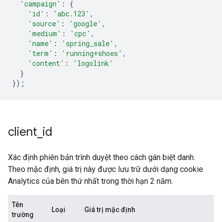
'campaign'
:
{
'id'
:
'abc.123'
,
'source'
:
'google'
,
'medium'
:
'cpc'
,
'name'
:
'spring_sale'
,
'term'
:
'running+shoes'
,
'content'
:
'logolink'
}
});
client
_
id
Xác định phiên bản trình duyệt theo cách gán biệt danh.
Theo mặc định, giá trị này được lưu trữ dưới dạng cookie
Analytics của bên thứ nhất trong thời hạn 2 năm.
Tên
Loại
Giá trị mặc định
trường