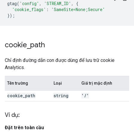
gtag
(
'config'
,
'STREAM_ID'
,
{
'cookie_flags'
:
'SameSite=None;Secure'
});
cookie
_
path
Chỉ định đường dẫn con được dùng để lưu trữ cookie
Analytics.
Tên trường
Loại
Giá trị mặc định
cookie
_
path
string
'
/
'
Ví dụ:
Đặt trên toàn cầu