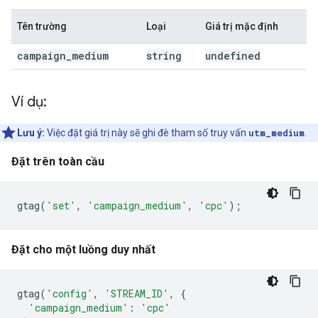
Tên trường
Loại
Giá trị mặc định
campaign
_
medium
string
undefined
Ví dụ:
Lưu ý:
Việc đặt giá trị này sẽ ghi đè tham số truy vấn
utm_medium
.
Đặt trên toàn cầu
gtag
(
'set'
,
'campaign_medium'
,
'cpc'
);
Đặt cho một luồng duy nhất
gtag
(
'config'
,
'STREAM_ID'
,
{
'campaign_medium'
:
'cpc'