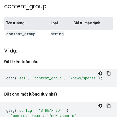
content
_
group
Tên trường
Loại
Giá trị mặc định
content
_
group
string
Ví dụ:
Đặt trên toàn cầu
gtag
(
'set'
,
'content_group'
,
'/news/sports'
);
Đặt cho một luồng duy nhất
gtag
(
'config'
,
'STREAM_ID'
,
{
'content_group'
:
'/news/sports'