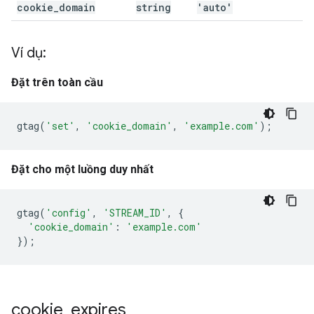
cookie
_
domain
string
'auto'
Ví dụ:
Đặt trên toàn cầu
gtag
(
'set'
,
'cookie_domain'
,
'example.com'
);
Đặt cho một luồng duy nhất
gtag
(
'config'
,
'STREAM_ID'
,
{
'cookie_domain'
:
'example.com'
});
cookie
_
expires