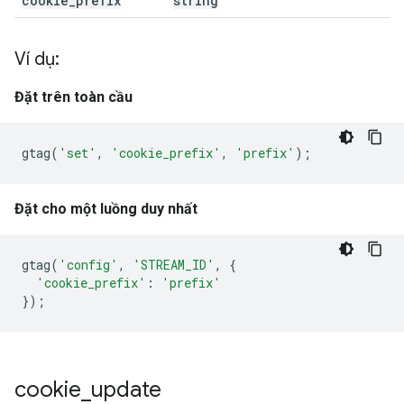
cookie
_
prefix
string
Ví dụ:
Đặt trên toàn cầu
gtag
(
'set'
,
'cookie_prefix'
,
'prefix'
);
Đặt cho một luồng duy nhất
gtag
(
'config'
,
'STREAM_ID'
,
{
'cookie_prefix'
:
'prefix'
});
cookie
_
update