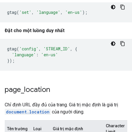
gtag
(
'set'
,
'language'
,
'en-us'
);
Đặt cho một luồng duy nhất
gtag
(
'config'
,
'STREAM_ID'
,
{
'language'
:
'en-us'
});
page
_
location
Chỉ định URL đầy đủ của trang. Giá trị mặc định là giá trị
document.location
của người dùng.
Character
Tên trường
Loại
Giá trị mặc định
Limit