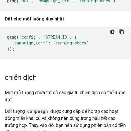
gtag
(
'set'
,
'campaign_term'
,
'running+shoes'
);
Đặt cho một luồng duy nhất
gtag
(
'config'
,
'STREAM_ID'
,
{
'campaign_term'
:
'running+shoes'
});
chiến dịch
Một đối tượng chứa tất cả các giá trị chiến dịch có thể được
đặt.
Đối tượng
campaign
được cung cấp để hỗ trợ các hoạt
động triển khai cũ và không nên dùng trong hầu hết các
trường hợp. Thay vào đó, bạn nên sử dụng phiên bản có tiền