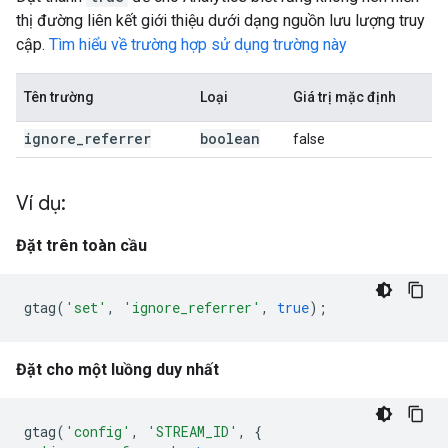
thị đường liên kết giới thiệu dưới dạng nguồn lưu lượng truy
cập.
Tìm hiểu về trường hợp sử dụng trường này
Tên trường
Loại
Giá trị mặc định
ignore
_
referrer
boolean
false
Ví dụ:
Đặt trên toàn cầu
gtag
(
'set'
,
'ignore_referrer'
,
true
);
Đặt cho một luồng duy nhất
gtag
(
'config'
,
'STREAM_ID'
,
{