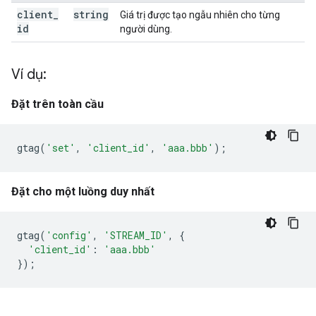
client
_
string
Giá trị được tạo ngẫu nhiên cho từng
id
người dùng.
Ví dụ:
Đặt trên toàn cầu
gtag
(
'set'
,
'client_id'
,
'aaa.bbb'
);
Đặt cho một luồng duy nhất
gtag
(
'config'
,
'STREAM_ID'
,
{
'client_id'
:
'aaa.bbb'
});