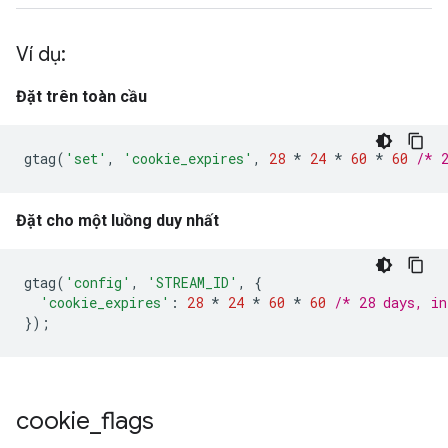
Ví dụ:
Đặt trên toàn cầu
gtag
(
'set'
,
'cookie_expires'
,
28
*
24
*
60
*
60
/* 
Đặt cho một luồng duy nhất
gtag
(
'config'
,
'STREAM_ID'
,
{
'cookie_expires'
:
28
*
24
*
60
*
60
/* 28 days, in
});
cookie
_
flags