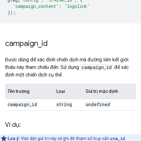
'campaign_content'
:
'logolink'
});
campaign
_
id
Được dùng để xác định chiến dịch mà đường liên kết giới
thiệu này tham chiếu đến. Sử dụng
campaign_id
để xác
định một chiến dịch cụ thể.
Tên trường
Loại
Giá trị mặc định
campaign
_
id
string
undefined
Ví dụ:
Lưu ý:
Việc đặt giá trị này sẽ ghi đè tham số truy vấn
utm_id
.