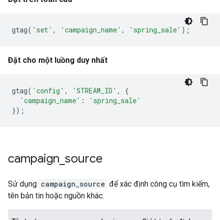
gtag
(
'set'
,
'campaign_name'
,
'spring_sale'
);
Đặt cho một luồng duy nhất
gtag
(
'config'
,
'STREAM_ID'
,
{
'campaign_name'
:
'spring_sale'
});
campaign
_
source
Sử dụng
campaign_source
để xác định công cụ tìm kiếm,
tên bản tin hoặc nguồn khác.