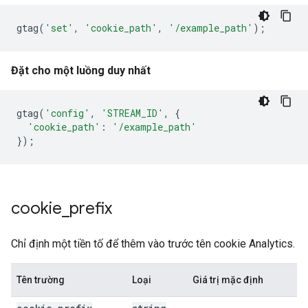
gtag
(
'set'
,
'cookie_path'
,
'/example_path'
);
Đặt cho một luồng duy nhất
gtag
(
'config'
,
'STREAM_ID'
,
{
'cookie_path'
:
'/example_path'
});
cookie
_
prefix
Chỉ định một tiền tố để thêm vào trước tên cookie Analytics.
Tên trường
Loại
Giá trị mặc định