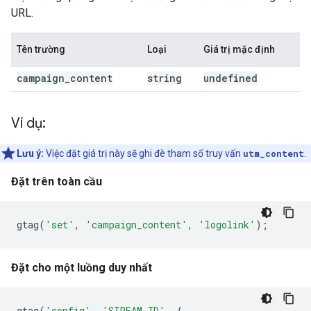
URL.
Tên trường
Loại
Giá trị mặc định
campaign
_
content
string
undefined
Ví dụ:
Lưu ý:
Việc đặt giá trị này sẽ ghi đè tham số truy vấn
utm_content
.
Đặt trên toàn cầu
gtag
(
'set'
,
'campaign_content'
,
'logolink'
);
Đặt cho một luồng duy nhất
gtag
(
'config'
,
'STREAM_ID'
,
{