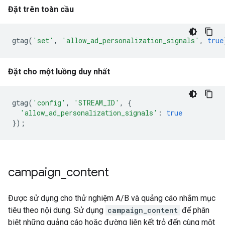
Đặt trên toàn cầu
gtag
(
'set'
,
'allow_ad_personalization_signals'
,
true
Đặt cho một luồng duy nhất
gtag
(
'config'
,
'STREAM_ID'
,
{
'allow_ad_personalization_signals'
:
true
});
campaign
_
content
Được sử dụng cho thử nghiệm A/B và quảng cáo nhắm mục
tiêu theo nội dung. Sử dụng
campaign_content
để phân
biệt những quảng cáo hoặc đường liên kết trỏ đến cùng một