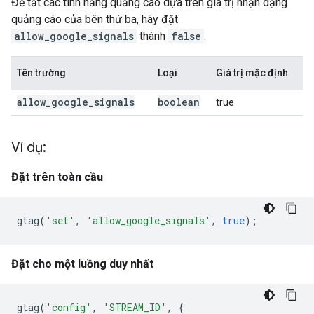
Để tắt các tính năng quảng cáo dựa trên giá trị nhận dạng
quảng cáo của bên thứ ba, hãy đặt
allow_google_signals
thành
false
.
Tên trường
Loại
Giá trị mặc định
allow
_
google
_
signals
boolean
true
Ví dụ:
Đặt trên toàn cầu
gtag
(
'set'
,
'allow_google_signals'
,
true
);
Đặt cho một luồng duy nhất
gtag
(
'config'
,
'STREAM_ID'
,
{