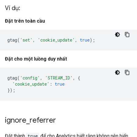
Ví dụ:
Đặt trên toàn cầu
gtag
(
'set'
,
'cookie_update'
,
true
);
Đặt cho một luồng duy nhất
gtag
(
'config'
,
'STREAM_ID'
,
{
'cookie_update'
:
true
});
ignore
_
referrer
Đặt thành
true
để cho Analytics biết rằng không nên hiển