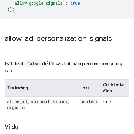
'allow_google_signals'
:
true
});
allow
_
ad
_
personalization
_
signals
Đặt thành
false
để tắt các tính năng cá nhân hoá quảng
cáo.
Giá trị mặc
Tên trường
Loại
định
allow
_
ad
_
personalization
_
boolean
true
signals
Ví dụ: