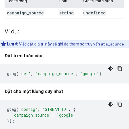
Tên trường
Loại
Giá trị mặc định
campaign
_
source
string
undefined
Ví dụ:
Lưu ý:
Việc đặt giá trị này sẽ ghi đè tham số truy vấn
utm_source
.
Đặt trên toàn cầu
gtag
(
'set'
,
'campaign_source'
,
'google'
);
Đặt cho một luồng duy nhất
gtag
(
'config'
,
'STREAM_ID'
,
{
'campaign_source'
:
'google'
});