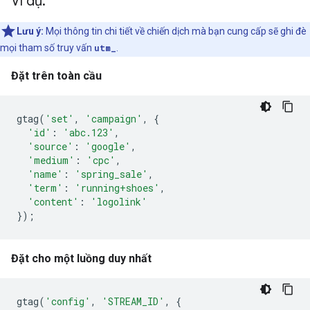
Ví dụ:
Lưu ý:
Mọi thông tin chi tiết về chiến dịch mà bạn cung cấp sẽ ghi đè
mọi tham số truy vấn
utm_
.
Đặt trên toàn cầu
gtag
(
'set'
,
'campaign'
,
{
'id'
:
'abc.123'
,
'source'
:
'google'
,
'medium'
:
'cpc'
,
'name'
:
'spring_sale'
,
'term'
:
'running+shoes'
,
'content'
:
'logolink'
});
Đặt cho một luồng duy nhất
gtag
(
'config'
,
'STREAM_ID'
,
{