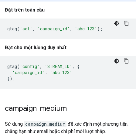
Đặt trên toàn cầu
gtag
(
'set'
,
'campaign_id'
,
'abc.123'
);
Đặt cho một luồng duy nhất
gtag
(
'config'
,
'STREAM_ID'
,
{
'campaign_id'
:
'abc.123'
});
campaign
_
medium
Sử dụng
campaign_medium
để xác định một phương tiện,
chẳng hạn như email hoặc chi phí mỗi lượt nhấp.