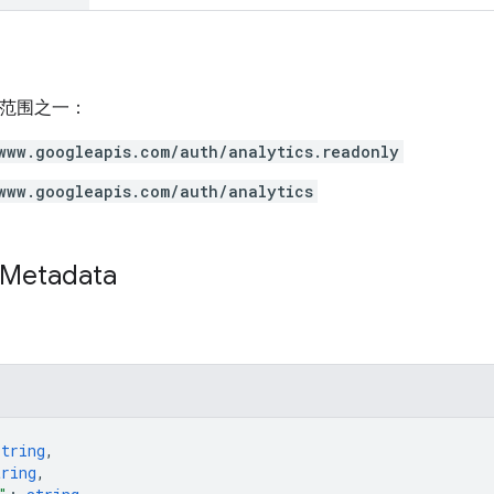
h 范围之一：
www.googleapis.com/auth/analytics.readonly
www.googleapis.com/auth/analytics
Metadata
string
,
tring
,