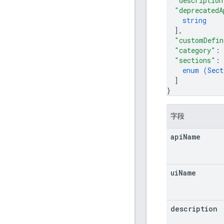
"description
"deprecatedA
string
]
,
"customDefin
"category"
: 
"sections"
: 
enum (
Sect
]
}
字段
api
Name
ui
Name
description