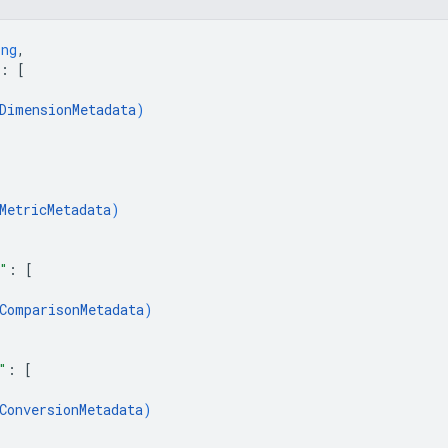
ing
,
: 
[
DimensionMetadata
)
[
MetricMetadata
)
"
: 
[
ComparisonMetadata
)
"
: 
[
ConversionMetadata
)