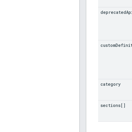
deprecated
Ap
custom
Defini
category
sections[]