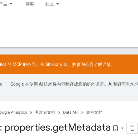
产品
博客
社区
lytics 的 MCP 服务器。从
GitHub
安装，并参阅
公告
了解详情。
Google 会使用 AI 技术将内容翻译成您偏好的语言。AI 翻译可能包
oogle Analytics
开发者文档
Data API
参考文档
 properties
.
get
Metadata
bookmark_border