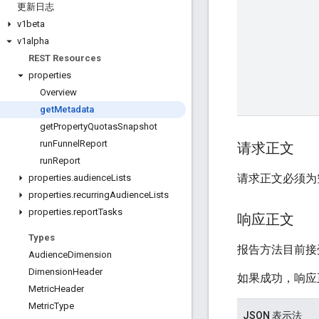
更新日志
v1beta
v1alpha
REST Resources
properties
Overview
get
Metadata
get
Property
Quotas
Snapshot
run
Funnel
Report
请求正文
run
Report
请求正文必须为
properties
.
audience
Lists
properties
.
recurring
Audience
Lists
properties
.
report
Tasks
响应正文
Types
报告方法目前接
Audience
Dimension
Dimension
Header
如果成功，响应
Metric
Header
Metric
Type
JSON 表示法