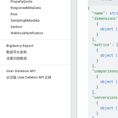
Property
Quota
{
Response
Meta
Data
"name"
: 
str
Row
"dimensions"
Sampling
Metadata
{
Section
object (
Webhook
Notification
}
]
,
"metrics"
: 
Big
Query Export
{
数据导出架构
object (
流量归因数据
}
]
,
"comparisons
User Deletion API
{
从旧版 User Deletion API 迁移
object (
}
]
,
"conversions
{
object (
}