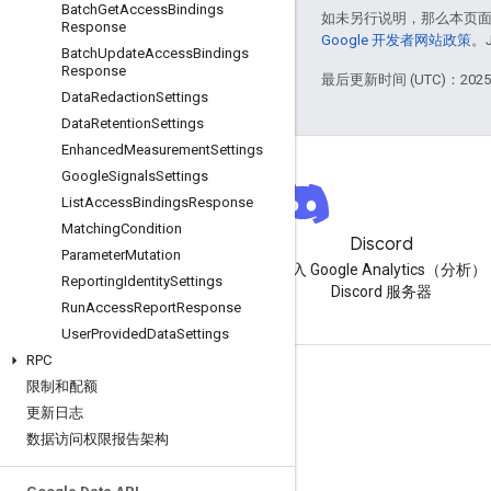
Batch
Get
Access
Bindings
如未另行说明，那么本页
Response
Google 开发者网站政策
。
Batch
Update
Access
Bindings
Response
最后更新时间 (UTC)：2025-
Data
Redaction
Settings
Data
Retention
Settings
Enhanced
Measurement
Settings
Google
Signals
Settings
List
Access
Bindings
Response
Matching
Condition
简报
Discord
Parameter
Mutation
订阅 Google Analytics（分析）
加入 Google Analytics（分析）
Reporting
Identity
Settings
开发者简报
Discord 服务器
Run
Access
Report
Response
User
Provided
Data
Settings
RPC
资源
限制和配额
更新日志
帮助中心
数据访问权限报告架构
开发者网站