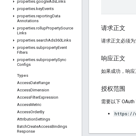
properties
.
google
Ads
Links
properties
.
key
Events
properties
.
reporting
Data
Annotations
请求正文
properties
.
rollup
Property
Source
Links
请求正文必须为
properties
.
search
Ads360Links
properties
.
subproperty
Event
Filters
响应正文
properties
.
subproperty
Sync
Configs
如果成功，响应正
Types
Access
Date
Range
授权范围
Access
Dimension
Access
Filter
Expression
需要以下 OAut
Access
Metric
Access
Order
By
https://
Attribution
Settings
Batch
Create
Access
Bindings
Response