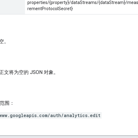
properties/{property}/dataStreams/{dataStream}/mea
rementProtocolSecret}
空。
文将为空的 JSON 对象。
h 范围：
www.googleapis.com/auth/analytics.edit