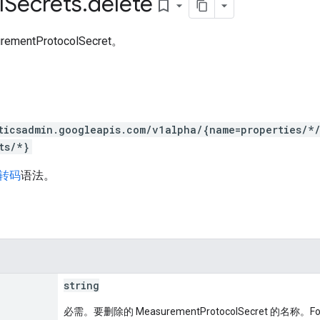
l
Secrets
.
delete
bookmark_border
mentProtocolSecret。
ticsadmin.googleapis.com/v1alpha/{name=properties/*
ts/*}
 转码
语法。
string
必需。要删除的 MeasurementProtocolSecret 的名称。For