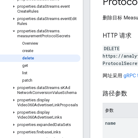
Protoco
properties
.
data
Streams
.
event
Create
Rules
删除目标 Measure
properties
.
data
Streams
.
event
Edit
Rules
properties
.
data
Streams
.
HTTP 请求
measurement
Protocol
Secrets
Overview
DELETE
create
https://analy
delete
ProtocolSecre
get
list
网址采用
gRPC
patch
properties
.
data
Streams
.
s
KAd
路径参数
Network
Conversion
Value
Schema
properties
.
display
Video360Advertiser
Link
Proposals
参数
properties
.
display
Video360Advertiser
Links
name
properties
.
expanded
Data
Sets
properties
.
firebase
Links