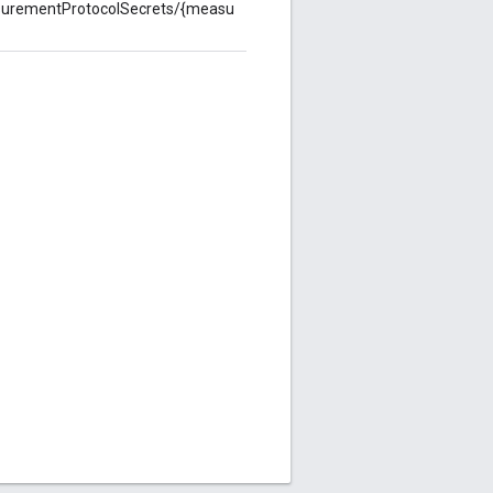
surementProtocolSecrets/{measu