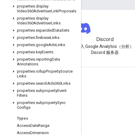
properties
.
display
Video360Advertiser
Link
Proposals
properties
.
display
Video360Advertiser
Links
properties
.
expanded
Data
Sets
properties
.
firebase
Links
简报
Discord
properties
.
google
Ads
Links
订阅 Google Analytics（分析）
加入 Google Analytics（分析）
properties
.
key
Events
开发者简报
Discord 服务器
properties
.
reporting
Data
Annotations
properties
.
rollup
Property
Source
Links
资源
properties
.
search
Ads360Links
帮助中心
properties
.
subproperty
Event
Filters
开发者网站
properties
.
subproperty
Sync
Configs
版本说明
获取帮助
Types
Access
Date
Range
报告问题
Access
Dimension