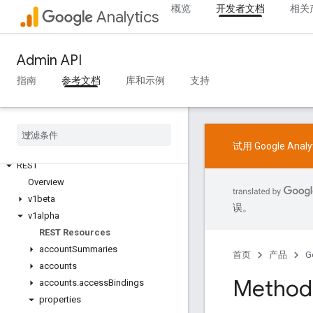
概览
开发者文档
相关
Analytics
推荐事件
按行业推荐的事件
Admin API
Measurement Protocol
指南
参考文档
库和示例
支持
概览
协议事件
更新日志
试用 Google Ana
Admin API
REST
Overview
v1beta
误。
v1alpha
REST Resources
account
Summaries
首页
产品
G
accounts
Method:
accounts
.
access
Bindings
properties