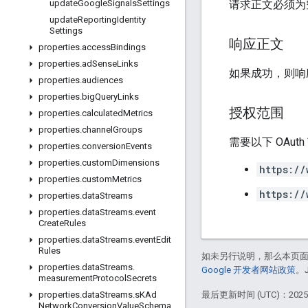
请求正文必须为
update
Google
Signals
Settings
update
Reporting
Identity
Settings
响应正文
properties
.
access
Bindings
properties
.
ad
Sense
Links
如果成功，则响
properties
.
audiences
properties
.
big
Query
Links
授权范围
properties
.
calculated
Metrics
properties
.
channel
Groups
需要以下 OAut
properties
.
conversion
Events
properties
.
custom
Dimensions
https://
properties
.
custom
Metrics
https://
properties
.
data
Streams
properties
.
data
Streams
.
event
Create
Rules
properties
.
data
Streams
.
event
Edit
Rules
如未另行说明，那么本页
properties
.
data
Streams
.
Google 开发者网站政策
。
measurement
Protocol
Secrets
最后更新时间 (UTC)：2025-
properties
.
data
Streams
.
s
KAd
Network
Conversion
Value
Schema