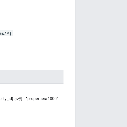
es/*}
d} 示例：“properties/1000”