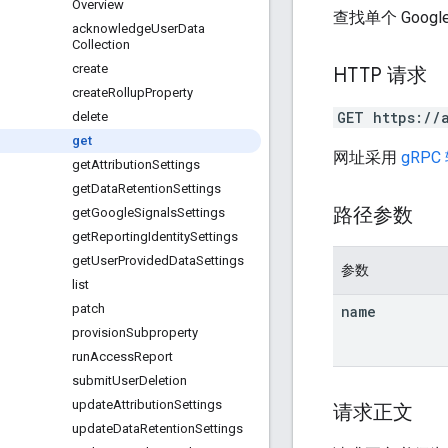
Overview
查找单个 Google
acknowledge
User
Data
Collection
create
HTTP 请求
create
Rollup
Property
GET https://
delete
get
网址采用
gRPC
get
Attribution
Settings
get
Data
Retention
Settings
路径参数
get
Google
Signals
Settings
get
Reporting
Identity
Settings
get
User
Provided
Data
Settings
参数
list
patch
name
provision
Subproperty
run
Access
Report
submit
User
Deletion
update
Attribution
Settings
请求正文
update
Data
Retention
Settings