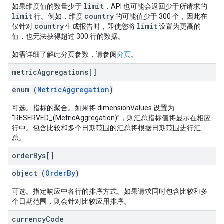
limit
如果维度值的数量少于
，API 也可能会返回少于所请求的
limit
country
行。例如，维度
的可能值少于 300 个，因此在
country
limit
仅针对
生成报告时，即使您将
设置为更高的
值，也无法获得超过 300 行的数据。
如需详细了解此分页参数，请参阅
分页
。
metric
Aggregations[]
enum (
MetricAggregation
)
可选。指标的聚合。如果将 dimensionValues 设置为
“RESERVED_(MetricAggregation)”，则汇总指标值将显示在相应
行中。包含比较和多个日期范围的汇总将根据日期范围进行汇
总。
order
Bys[]
object (
OrderBy
)
可选。指定响应中各行的排序方式。如果请求同时包含比较和多
个日期范围，则会针对比较应用排序。
currency
Code