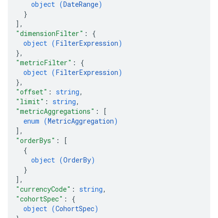
object (
DateRange
)
}
]
,
"dimensionFilter"
: 
{
object (
FilterExpression
)
}
,
"metricFilter"
: 
{
object (
FilterExpression
)
}
,
"offset"
: 
string
,
"limit"
: 
string
,
"metricAggregations"
: 
[
enum (
MetricAggregation
)
]
,
"orderBys"
: 
[
{
object (
OrderBy
)
}
]
,
"currencyCode"
: 
string
,
"cohortSpec"
: 
{
object (
CohortSpec
)