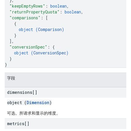
}
,
"keepEmptyRows"
: 
boolean
,
"returnPropertyQuota"
: 
boolean
,
"comparisons"
: 
[
{
object (
Comparison
)
}
]
,
"conversionSpec"
: 
{
object (
ConversionSpec
)
}
}
字段
dimensions[]
object (
Dimension
)
可选。所请求和显示的维度。
metrics[]