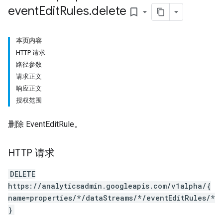
event
Edit
Rules
.
delete
bookmark_border
本页内容
HTTP 请求
路径参数
请求正文
响应正文
授权范围
删除 EventEditRule。
HTTP 请求
DELETE
https://analyticsadmin.googleapis.com/v1alpha/{
name=properties/*/dataStreams/*/eventEditRules/*
}
les