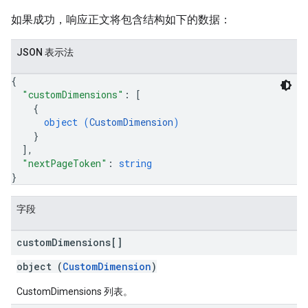
如果成功，响应正文将包含结构如下的数据：
JSON 表示法
{
"customDimensions"
: 
[
{
object (
CustomDimension
)
}
]
,
"nextPageToken"
: 
string
}
字段
custom
Dimensions[]
object (
CustomDimension
)
CustomDimensions 列表。