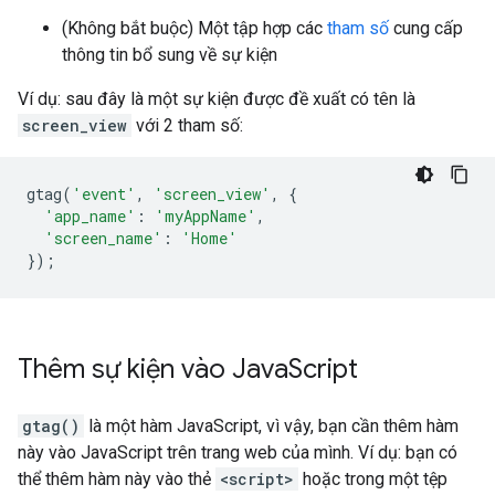
(Không bắt buộc) Một tập hợp các
tham số
cung cấp
thông tin bổ sung về sự kiện
Ví dụ: sau đây là một sự kiện được đề xuất có tên là
screen_view
với 2 tham số:
gtag
(
'event'
,
'screen_view'
,
{
'app_name'
:
'myAppName'
,
'screen_name'
:
'Home'
});
Thêm sự kiện vào Java
Script
gtag()
là một hàm JavaScript, vì vậy, bạn cần thêm hàm
này vào JavaScript trên trang web của mình. Ví dụ: bạn có
thể thêm hàm này vào thẻ
<script>
hoặc trong một tệp