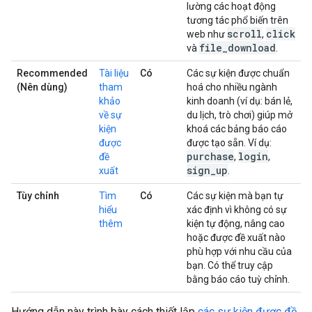
lường các hoạt động
tương tác phổ biến trên
scroll
click
web như
,
file
_
download
và
.
Recommended
Tài liệu
Có
Các sự kiện được chuẩn
(Nên dùng)
tham
hoá cho nhiều ngành
khảo
kinh doanh (ví dụ: bán lẻ,
về sự
du lịch, trò chơi) giúp mở
kiện
khoá các bảng báo cáo
được
được tạo sẵn. Ví dụ:
purchase
login
đề
,
,
sign
_
up
xuất
.
Tùy chỉnh
Tìm
Có
Các sự kiện mà bạn tự
hiểu
xác định vì không có sự
thêm
kiện tự động, nâng cao
hoặc được đề xuất nào
phù hợp với nhu cầu của
bạn. Có thể truy cập
bằng báo cáo tuỳ chỉnh.
Hướng dẫn này trình bày cách thiết lập
các sự kiện được đề