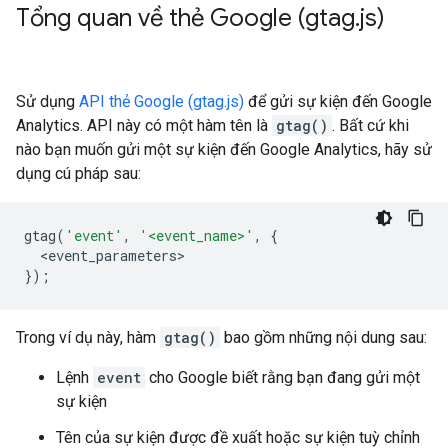
Tổng quan về thẻ Google (gtag
.
js)
Sử dụng
API thẻ Google (gtag.js)
để gửi sự kiện đến Google
Analytics. API này có một hàm tên là
gtag()
. Bất cứ khi
nào bạn muốn gửi một sự kiện đến Google Analytics, hãy sử
dụng cú pháp sau:
gtag
(
'event'
,
'<event_name>'
,
{
<
event_parameters
});
Trong ví dụ này, hàm
gtag()
bao gồm những nội dung sau:
Lệnh
event
cho Google biết rằng bạn đang gửi một
sự kiện
Tên của sự kiện được đề xuất hoặc sự kiện tuỳ chỉnh