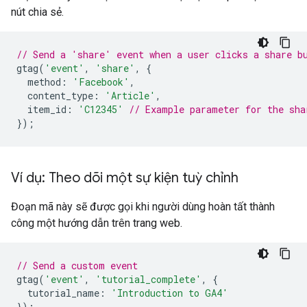
nút chia sẻ.
// Send a 'share' event when a user clicks a share b
gtag
(
'event'
,
'share'
,
{
method
:
'Facebook'
,
content_type
:
'Article'
,
item_id
:
'C12345'
// Example parameter for the sha
});
Ví dụ: Theo dõi một sự kiện tuỳ chỉnh
Đoạn mã này sẽ được gọi khi người dùng hoàn tất thành
công một hướng dẫn trên trang web.
// Send a custom event
gtag
(
'event'
,
'tutorial_complete'
,
{
tutorial_name
:
'Introduction to GA4'
});