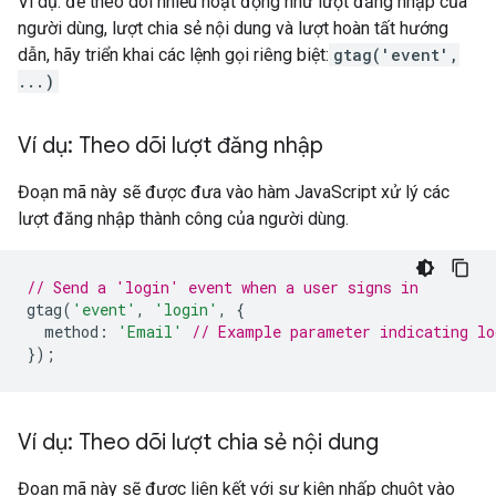
Ví dụ: để theo dõi nhiều hoạt động như lượt đăng nhập của
người dùng, lượt chia sẻ nội dung và lượt hoàn tất hướng
dẫn, hãy triển khai các lệnh gọi riêng biệt:
gtag('event',
...)
Ví dụ: Theo dõi lượt đăng nhập
Đoạn mã này sẽ được đưa vào hàm JavaScript xử lý các
lượt đăng nhập thành công của người dùng.
// Send a 'login' event when a user signs in
gtag
(
'event'
,
'login'
,
{
method
:
'Email'
// Example parameter indicating lo
});
Ví dụ: Theo dõi lượt chia sẻ nội dung
Đoạn mã này sẽ được liên kết với sự kiện nhấp chuột vào