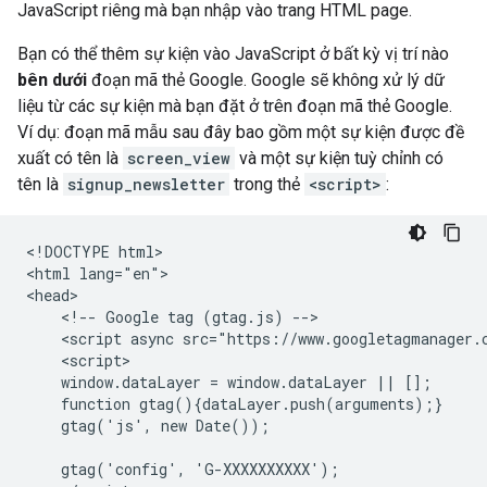
JavaScript riêng mà bạn nhập vào trang HTML page.
Bạn có thể thêm sự kiện vào JavaScript ở bất kỳ vị trí nào
bên dưới
đoạn mã thẻ Google. Google sẽ không xử lý dữ
liệu từ các sự kiện mà bạn đặt ở trên đoạn mã thẻ Google.
Ví dụ: đoạn mã mẫu sau đây bao gồm một sự kiện được đề
xuất có tên là
screen_view
và một sự kiện tuỳ chỉnh có
tên là
signup_newsletter
trong thẻ
<script>
:
<!DOCTYPE html>

<html lang="en">

<head>

    <!-- Google tag (gtag.js) -->

    <script async src="https://www.googletagmanager.c
    <script>

    window.dataLayer = window.dataLayer || [];

    function gtag(){dataLayer.push(arguments);}

    gtag('js', new Date());

    gtag('config', 'G-XXXXXXXXXX');
