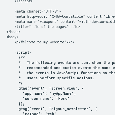
    </script>

    <meta charset="UTF-8">

    <meta http-equiv="X-UA-Compatible" content="IE=ed
    <meta name="viewport" content="width=device-width
    <title>Title of the page</title>

</head>

<body>

    <p>Welcome to my website!</p>

    <script>

      /**

      *   The following events are sent when the p
      *   recommended and custom events the same w
      *   the events in JavaScript functions so the
      *   users perform specific actions.

      */

      gtag('event', 'screen_view', {

        'app_name': 'myAppName',

        'screen_name': 'Home'

      });

      gtag('event', 'signup_newsletter', {

        'method': 'web'
