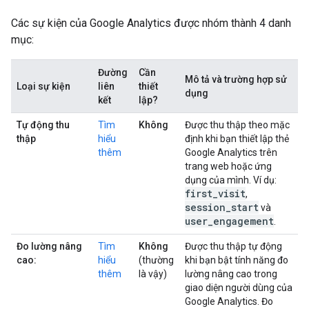
Các sự kiện của Google Analytics được nhóm thành 4 danh
mục:
Đường
Cần
Mô tả và trường hợp sử
Loại sự kiện
liên
thiết
dụng
kết
lập?
Tự động thu
Tìm
Không
Được thu thập theo mặc
thập
hiểu
định khi bạn thiết lập thẻ
thêm
Google Analytics trên
trang web hoặc ứng
dụng của mình. Ví dụ:
first
_
visit
,
session
_
start
và
user
_
engagement
.
Đo lường nâng
Tìm
Không
Được thu thập tự động
cao:
hiểu
(thường
khi bạn bật tính năng đo
thêm
là vậy)
lường nâng cao trong
giao diện người dùng của
Google Analytics. Đo