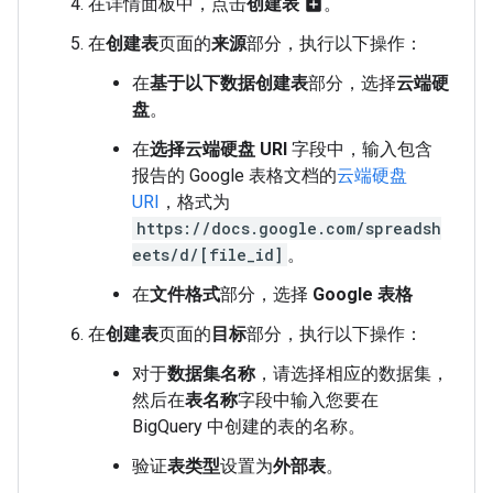
在详情面板中，点击
创建表
。
add_box
在
创建表
页面的
来源
部分，执行以下操作：
在
基于以下数据创建表
部分，选择
云端硬
盘
。
在
选择云端硬盘 URI
字段中，输入包含
报告的 Google 表格文档的
云端硬盘
URI
，格式为
https://docs.google.com/spreadsh
eets/d/[file_id]
。
在
文件格式
部分，选择
Google 表格
在
创建表
页面的
目标
部分，执行以下操作：
对于
数据集名称
，请选择相应的数据集，
然后在
表名称
字段中输入您要在
BigQuery 中创建的表的名称。
验证
表类型
设置为
外部表
。