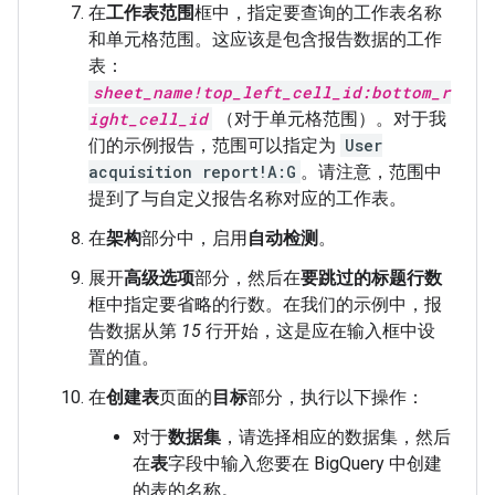
在
工作表范围
框中，指定要查询的工作表名称
和单元格范围。这应该是包含报告数据的工作
表：
sheet_name!top_left_cell_id:bottom_r
ight_cell_id
（对于单元格范围）。对于我
们的示例报告，范围可以指定为
User
acquisition report!A:G
。请注意，范围中
提到了与自定义报告名称对应的工作表。
在
架构
部分中，启用
自动检测
。
展开
高级选项
部分，然后在
要跳过的标题行数
框中指定要省略的行数。在我们的示例中，报
告数据从第
15
行开始，这是应在输入框中设
置的值。
在
创建表
页面的
目标
部分，执行以下操作：
对于
数据集
，请选择相应的数据集，然后
在
表
字段中输入您要在 BigQuery 中创建
的表的名称。