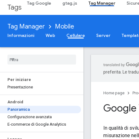
Tag Google
gtag.js
Tag Manager
Sicur
Tags
Tag Manager
Mobile
Informazioni
Web
Cellulare
Server
Templat
preferita. Le trad
Per iniziare
Presentazione
Home page
Pro
Android
Google 
Panoramica
Configurazione avanzata
E-commerce di Google Analytics
In qualità di sv
misurazione nell