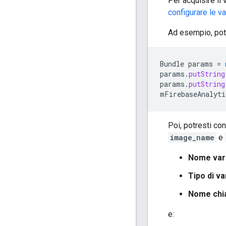
Per acquisire il
configurare le var
Ad esempio, potr
Bundle
params
=
params
.
putString
params
.
putString
mFirebaseAnalyti
Poi, potresti co
image_name
e
Nome vari
Tipo di va
Nome chi
e: