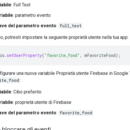
abile
: Full Text
riabile
: parametro evento
ave del parametro evento
:
full_text
, potresti impostare la seguente proprietà utente nella tua app:
cs
.
setUserProperty
(
"favorite_food"
,
mFavoriteFood
);
nfigurare una nuova variabile Proprietà utente Firebase in Google
ite_food
:
abile
: Cibo preferito
riabile
: proprietà utente di Firebase
ave del parametro evento
:
favorite_food
 bloccare gli eventi