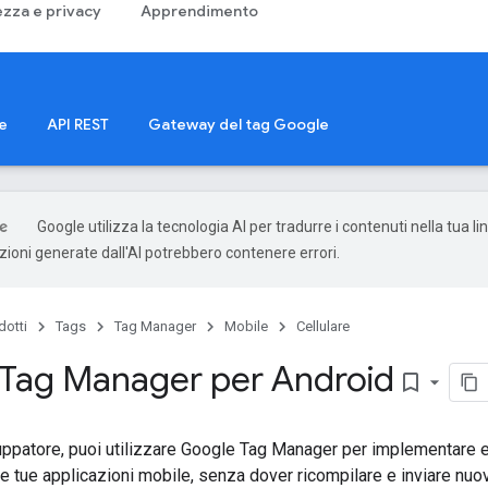
ezza e privacy
Apprendimento
e
API REST
Gateway del tag Google
Google utilizza la tecnologia AI per tradurre i contenuti nella tua l
uzioni generate dall'AI potrebbero contenere errori.
dotti
Tags
Tag Manager
Mobile
Cellulare
Tag Manager per Android
bookmark_border
iluppatore, puoi utilizzare Google Tag Manager per implementare e 
e tue applicazioni mobile, senza dover ricompilare e inviare nuo