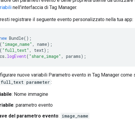
 valore dei parametri evento e delle proprietà utente da utilizzar
iabili
nell'interfaccia di Tag Manager.
esti registrare il seguente evento personalizzato nella tua app:
new
Bundle
();
(
"image_name"
,
name
);
(
"full_text"
,
text
);
cs
.
logEvent
(
"share_image"
,
params
);
nfigurare nuove variabili Parametro evento in Tag Manager come s
full_text parameter
:
abile
: Nome immagine
riabile
: parametro evento
ave del parametro evento
:
image_name