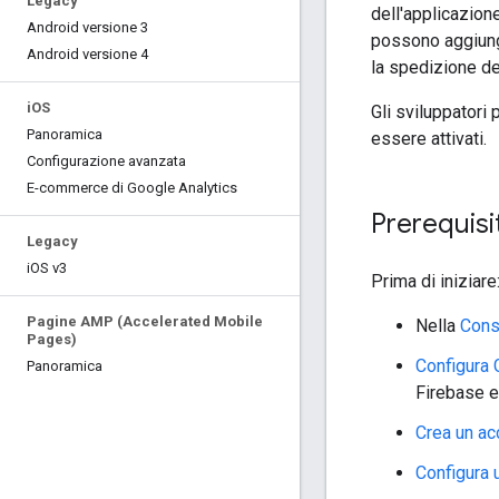
Legacy
dell'applicazion
Android versione 3
possono aggiung
Android versione 4
la spedizione de
i
OS
Gli sviluppatori
Panoramica
essere attivati.
Configurazione avanzata
E-commerce di Google Analytics
Prerequisit
Legacy
i
OS v3
Prima di iniziare
Pagine AMP (Accelerated Mobile
Nella
Cons
Pages)
Configura 
Panoramica
Firebase e
Crea un a
Configura 