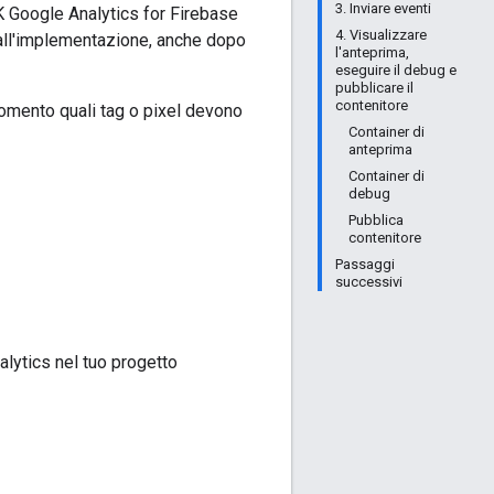
3. Inviare eventi
DK Google Analytics for Firebase
4. Visualizzare
all'implementazione, anche dopo
l'anteprima,
eseguire il debug e
pubblicare il
contenitore
momento quali tag o pixel devono
Container di
anteprima
Container di
debug
Pubblica
contenitore
Passaggi
successivi
nalytics nel tuo progetto