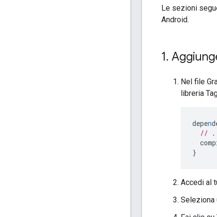
Le sezioni segue
Android.
1
.
Aggiunge
Nel file G
libreria T
depe
n
d
// .
comp
}
Accedi al 
Seleziona 