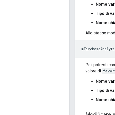
Nome vari
Tipo di va
Nome chi
Allo stesso modo
mFirebaseAnalyti
Poi, potresti co
valore di
favor
Nome vari
Tipo di va
Nome chi
Modificare e