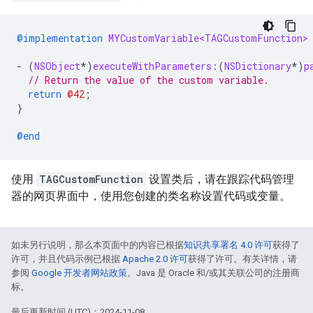
@implementation
MYCustomVariable<TAGCustomFunction>
-
(
NSObject
*
)
executeWithParameters:
(
NSDictionary
*
)
p
// Return the value of the custom variable.
return
@42
;
}
@end
使用
TAGCustomFunction
设置类后，请在跟踪代码管理
器的网页界面中，使用您创建的类名称设置代码或变量。
如未另行说明，那么本页面中的内容已根据
知识共享署名 4.0 许可
获得了
许可，并且代码示例已根据
Apache 2.0 许可
获得了许可。有关详情，请
参阅
Google 开发者网站政策
。Java 是 Oracle 和/或其关联公司的注册商
标。
最后更新时间 (UTC)：2024-11-08。