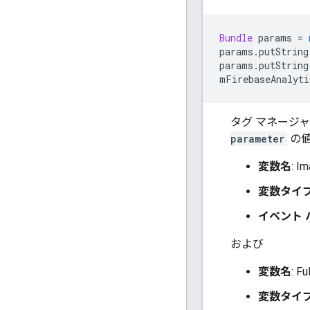
Bundle
 params 
=
params
.
putString
params
.
putString
mFirebaseAnalyti
タグ マネージ
parameter
の値
変数名
: I
変数タイ
イベント
および
変数名
: Fu
変数タイ