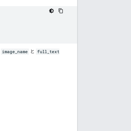
、
image_name
と
full_text