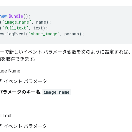
new
Bundle
();
(
"image_name"
,
 name
);
(
"full_text"
,
 text
);
cs
.
logEvent
(
"share_image"
,
 params
);
ャーで新しいイベント パラメータ変数を次のように設定すれば
を取得できます。
mage Name
プ
: イベント パラメータ
 パラメータのキー名
:
image_name
ll Text
プ
: イベント パラメータ