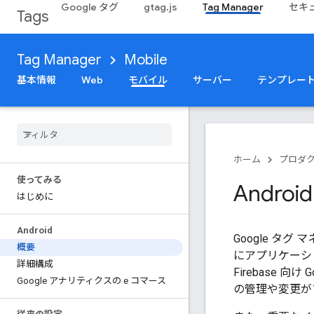
Google タグ
gtag.js
Tag Manager
セキ
Tags
Tag Manager
Mobile
基本情報
Web
モバイル
サーバー
テンプレー
ホーム
プロダ
使ってみる
Andro
はじめに
Android
Google 
概要
にアプリケーシ
詳細構成
Firebase 
Google アナリティクスの e コマース
の管理や変更が