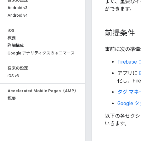
従来の設定
また、重要なイ
Android v3
ができます。
Android v4
i
OS
前提条件
概要
詳細構成
事前に次の準備
Google アナリティクスの e コマース
Firebas
従来の設定
アプリに
i
OS v3
化し、Fir
Accelerated Mobile Pages（AMP）
タグ マネ
概要
Googl
以下の各セクショ
いきます。