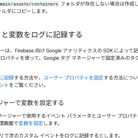
main/assets/containers
フォルダが存在しない場合は作成
ォルダにコピーします。
と変数をログに記録する
は、Firebase 向け Google アナリティクスの SDK に
ロパティを使って、Google タグ マネージャーで設定済みの
に記録
する方法や、
ユーザー プロパティを設定
する方法につい
ント
をご覧ください。
ジャーで変数を設定する
グ マネージャーで使用するイベント パラメータとユーザー プロパ
理画面で
変数を設定
します。
リで次のカスタム イベントをログに記録するとします。