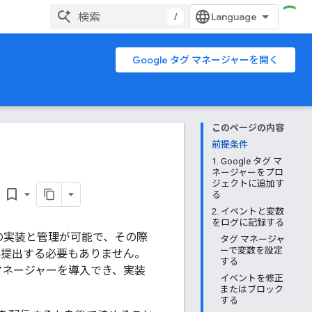
/
Google タグ マネージャーを開く
このページの内容
前提条件
1. Google タグ マ
ネージャーをプロ
ー
ジェクトに追加す
bookmark_border
る
2. イベントと変数
をログに記録する
ルの実装と管理が可能で、その際
タグ マネージャ
ーで変数を設定
再提出する必要もありません。
する
タグ マネージャーを導入でき、実装
イベントを修正
またはブロック
する