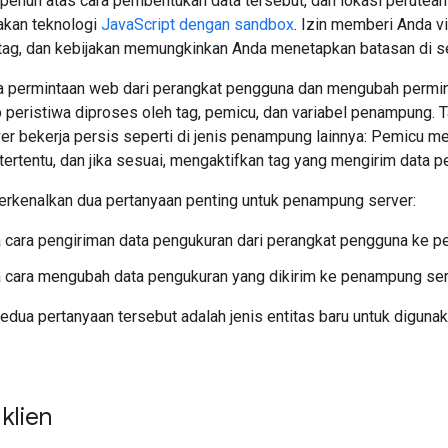
 penuh atas cara pembentukan data tersebut, dan lokasi perutean 
akan teknologi
JavaScript dengan sandbox
. Izin memberi Anda v
 tag, dan kebijakan memungkinkan Anda menetapkan batasan di 
 permintaan web dari perangkat pengguna dan mengubah permin
p peristiwa diproses oleh tag, pemicu, dan variabel penampung. T
r bekerja persis seperti di jenis penampung lainnya: Pemicu me
tertentu, dan jika sesuai, mengaktifkan tag yang mengirim data p
rkenalkan dua pertanyaan penting untuk penampung server:
 cara pengiriman data pengukuran dari perangkat pengguna ke 
cara mengubah data pengukuran yang dikirim ke penampung ser
edua pertanyaan tersebut adalah jenis entitas baru untuk digun
klien