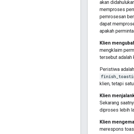
akan didahuluka
memproses permi
pemrosesan beri
dapat memproses
apakah permintaa
Klien mengubah
mengklaim permi
tersebut adalah
Peristiwa adalah
finish_toasti
klien, tetapi s
Klien menjala
Sekarang saatnya
diproses lebih la
Klien mengemas
merespons toast