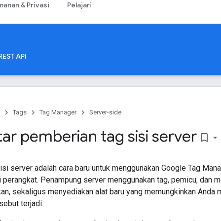
anan & Privasi
Pelajari
REST API
Tags
Tag Manager
Server-side
ar pemberian tag sisi server
bookmark_border
isi server adalah cara baru untuk menggunakan Google Tag Mana
i perangkat. Penampung server menggunakan tag, pemicu, dan m
an, sekaligus menyediakan alat baru yang memungkinkan Anda m
sebut terjadi.