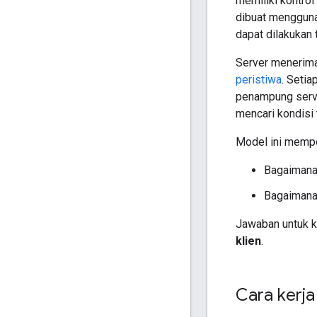
memiliki kontrol
dibuat menggun
dapat dilakukan
Server menerima
peristiwa
. Setia
penampung serve
mencari kondisi 
Model ini mempe
Bagaimana
Bagaimana 
Jawaban untuk k
klien
.
Cara kerja 