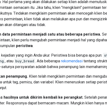
n. Hal pertama yang akan dilakukan setiap klien adalah memutusk
ntaan semacam itu. Jika tahu, klien "mengklaim" permintaan ter
kutnya. Tindakan mengklaim permintaan akan mencegah klien beri
 permintaan, klien tidak akan melakukan apa pun dan mengizink
n akan ditangani atau tidak.
 data permintaan menjadi satu atau beberapa peristiwa.
Set
ntaan, klien perlu mengubah permintaan menjadi hal yang dipaha
 kumpulan
peristiwa
.
 kejadian yang ingin Anda ukur. Peristiwa bisa berupa apa pun:
s
ng
, atau
buy_bread
. Ada beberapa
rekomendasi
tentang strukt
atu-satunya persyaratan adalah bahwa penampung lain memahamin
nkan penampung.
Klien telah mengklaim permintaan dan menguba
 untuk tag, pemicu, dan variabel. Klien meneruskan setiap peri
njut.
 hasilnya untuk dikirim kembali ke perangkat.
Setelah penam
er. Responsnya dapat bermacam-macam. Mungkin klien hanya me