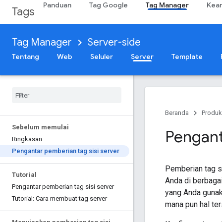
Panduan
Tag Google
Tag Manager
Keam
Tags
Tag Manager
Server-side
Tentang
Web
Seluler
Server
Template
Beranda
Produk
Sebelum memulai
Pengant
Ringkasan
Pengantar pemberian tag sisi server
Pemberian tag s
Tutorial
Anda di berbaga
Pengantar pemberian tag sisi server
yang Anda gunak
Tutorial: Cara membuat tag server
mana pun hal ter