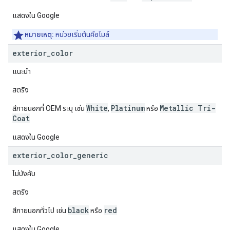
แสดงใน Google
หมายเหตุ:
หน่วยเริ่มต้นคือไมล์
exterior
_
color
แนะนำ
สตริง
White
Platinum
Metallic Tri-
สีภายนอกที่ OEM ระบุ เช่น
,
หรือ
Coat
แสดงใน Google
exterior
_
color
_
generic
ไม่บังคับ
สตริง
black
red
สีภายนอกทั่วไป เช่น
หรือ
แสดงใน Google