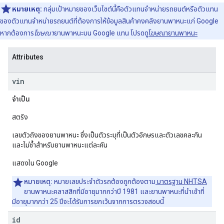
หมายเหตุ:
กลุ่มเป้าหมายของเว็บไซต์นี้คือตัวแทนจําหน่ายรถยนต์หรือตัวแทน
ของตัวแทนจําหน่ายรถยนต์ที่ต้องการให้ข้อมูลสินค้าคงคลังยานพาหนะแก่ Google
หากต้องการ
โฆษณา
ยานพาหนะบน Google แทน โปรดดู
โฆษณายานพาหนะ
Attributes
vin
จำเป็น
สตริง
เลขตัวถังของยานพาหนะ ซึ่งเป็นตัวระบุที่เป็นตัวอักษรและตัวเลขคละกัน
และไม่ซ้ำสำหรับยานพาหนะแต่ละคัน
แสดงใน Google
หมายเหตุ:
หมายเลขประจำตัวรถต้องถูกต้องตาม
มาตรฐาน NHTSA
ยานพาหนะคลาสสิกที่มีอายุมากกว่าปี 1981 และยานพาหนะที่นำเข้าที่
มีอายุมากกว่า 25 ปีจะได้รับการยกเว้นจากการตรวจสอบนี้
id