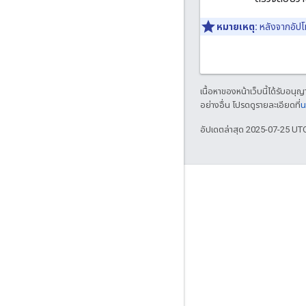
หมายเหตุ:
หลังจากอัปโ
เนื้อหาของหน้าเว็บนี้ได้รับอนุ
อย่างอื่น โปรดดูรายละเอียดที่
น
อัปเดตล่าสุด 2025-07-25 UT
เข้าร่วม
Google Developer Program
Google Developer Groups
Google Developer Experts
Accelerators
Google Cloud & NVIDIA