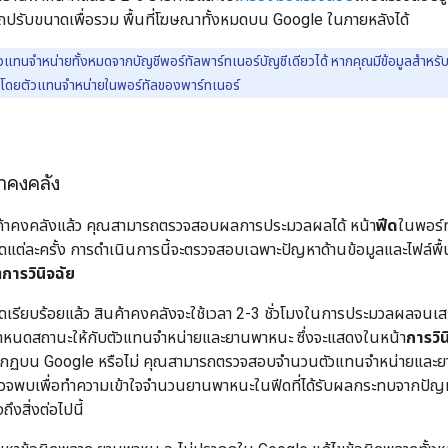
ถปรับขนาดเพื่อรวม พื้นที่โฆษณาทั้งหมดบน Google ในภายหลังได้
แทนจำหน่ายทั้งหมดจากบัญชีพอร์ทัลพาร์ทเนอร์บัญชีเดียวได้ หากคุณมีข้อมูลสำหรั
ิชันโดยตัวแทนจำหน่ายในพอร์ทัลของพาร์ทเนอร์
าคงคลัง
นค้าคงคลังแล้ว คุณสามารถตรวจสอบผลการประมวลผลได้ หน้า
ฟีด
ในพอร์
แต่ละครั้ง การดำเนินการนี้จะตรวจสอบเฉพาะปัญหาด้านข้อมูลและไฟล์พื้
า
การวินิจฉัย
ดเรียบร้อยแล้ว สินค้าคงคลังจะใช้เวลา 2-3 ชั่วโมงในการประมวลผลจนเส
ำหนดสถานะให้กับตัวแทนจำหน่ายและยานพาหนะ ซึ่งจะแสดงในหน้า
การวิน
รากฏบน Google หรือไม่ คุณสามารถตรวจสอบจำนวนตัวแทนจำหน่ายและยา
วจพบเพื่อทำความเข้าใจจำนวนยานพาหนะในฟีดที่ได้รับผลกระทบจากปัญห
ึงสิ่งต่อไปนี้