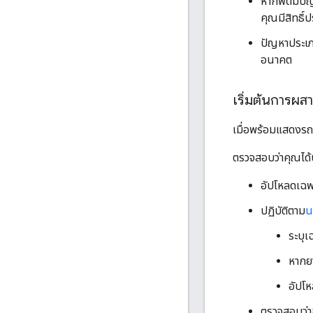
หากฟีดมีปั
คุณมีสิทธิ
ปัญหาประเภ
อนาคต
เริ่มต้นการผส
เมื่อพร้อมแสดงรถ
ตรวจสอบว่าคุณได้
อัปโหลดเฉพ
ปฏิบัติตาม
น
ระบุเ
หากยา
อัปโห
ตรวจสอบว่า