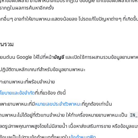
ญหาข้อผิดพลาด ยานพาหนะจะไม่ปรากฏใน Google แก้ไขข้อผิดพลาดทั้งหมด
์ปรากฏในผลการค้นหาอีกครั้ง
ทอื่นๆ อาจทำให้ยานพาหนะแสดงน้อยลง โปรดแก้ไขปัญหาต่างๆ ที่เกิดขึ้นเ
านรวม
ยนต์บน Google ให้ไปที่หน้า
บัญชี
และเปิดใช้การผสานรวมข้อมูลยานพา
ปฏิบัติตามหลักเกณฑ์สำหรับข้อมูลยานพาหนะ
าะยานพาหนะที่พร้อมจำหน่าย
โยบายและข้อจำกัด
ที่เกี่ยวข้อง ดังนี้
ฉพาะยานพาหนะที่มี
หมายเลขประจำตัวพาหนะ
ที่ถูกต้องเท่านั้น
นพาหนะไม่ได้อยู่ที่ตัวแทนจําหน่าย ให้ทําเครื่องหมายยานพาหนะเป็น
IN
ลดรูปภาพคุณภาพสูงโดยไม่มีลายน้ำ เนื้อหาส่งเสริมการขาย หรือข้อมูลแบ
ข้อมูลเป็นไปตามข้อกำหนดทั้งหมดใน
ข้อกำหนดฟีด