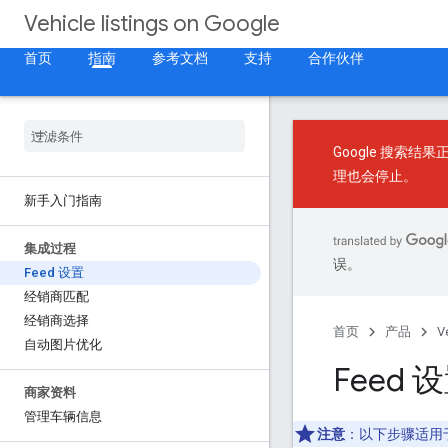
Vehicle listings on Google
首页
指南
参考文档
支持
合作伙伴
Google 搜索结
理也会停止。
新手入门指南
集成过程
误。
Feed 设置
经销商匹配
经销商选择
首页
产品
V
自动图片优化
Feed 
商家资料
管理车辆信息
注意
：以下步骤适用