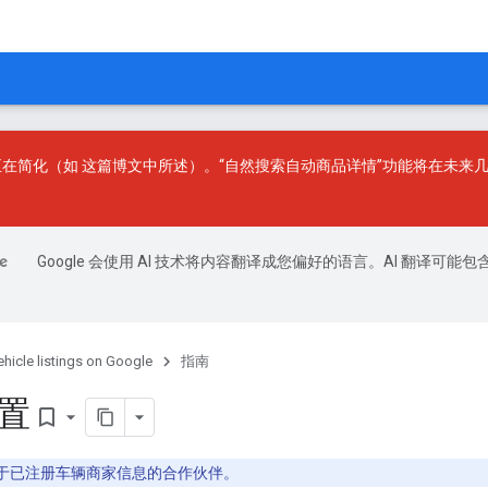
果正在简化（如
这篇博文
中所述）。“自然搜索自动商品详情”功能将在未来几天
Google 会使用 AI 技术将内容翻译成您偏好的语言。AI 翻译可能包
ehicle listings on Google
指南
设置
bookmark_border
于已注册车辆商家信息的合作伙伴。