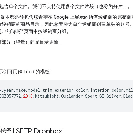
必须包含单个文件。我们不支持使用多个文件片段（也称为分片）。
ed 版本都必须包含您希望在 Google 上展示的所有经销商的完整商
经销商的商品目录，因此您无需为每个经销商创建单独的账号。成功
户的“诊断”页面中按经销商分组。
持部分（增量）商品目录更新。
d 示例可用作 Feed 的模板：
N
,
year
,
make
,
model
,
trim
,
exterior_color
,
interior_color
,
mi
8GZ057772
,
2016
,
Mitsubishi
,
Outlander
Sport
,
SE
,
Silver
,
Blac
传到 SFTP Dropbox