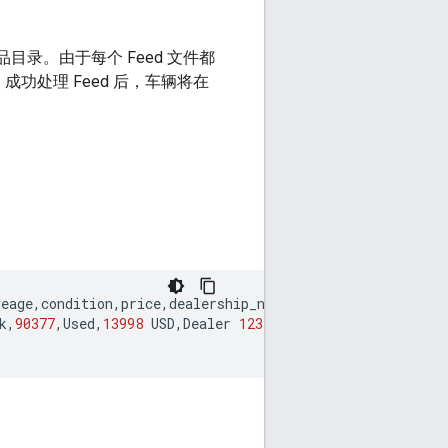
品目录。由于每个 Feed 文件都
处理 Feed 后，车辆将在
leage
,
condition
,
price
,
dealership_name
,
dealership_address
k
,
90377
,
Used
,
13998
USD
,
Dealer
123
,
123
Street
,
http
:
//www