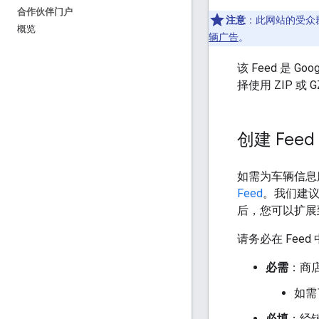
合作伙伴门户
注意
：此网站的受众群
概览
辆广告
。
该 Feed 是
择使用 ZIP 或 
创建 Feed
如需为车辆信息
Feed
。我们建议
后，您可以扩展到
请务必在 Fee
必需
：商
如需
必填
：经