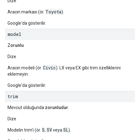
Dize
Toyota
Aracın markası (ör.
).
Google'da gösterilir.
model
Zorunlu
Dize
Civic
Aracın modeli (ör.
). LX veya EX gibi trim özelliklerini
eklemeyin.
Google'da gösterilir.
trim
Mevcut olduğunda
zorunludur
.
Dize
S
SV
SL
Modelin trim'i (ör.
,
veya
).