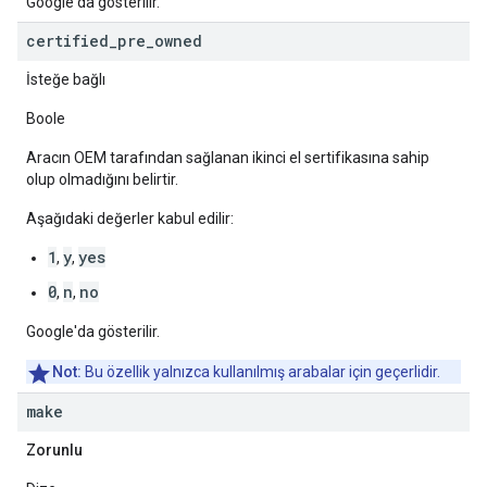
Google'da gösterilir.
certified
_
pre
_
owned
İsteğe bağlı
Boole
Aracın OEM tarafından sağlanan ikinci el sertifikasına sahip
olup olmadığını belirtir.
Aşağıdaki değerler kabul edilir:
1
y
yes
,
,
0
n
no
,
,
Google'da gösterilir.
Not:
Bu özellik yalnızca kullanılmış arabalar için geçerlidir.
make
Zorunlu