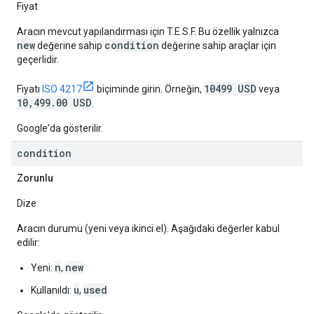
Fiyat
Aracın mevcut yapılandırması için T.E.S.F. Bu özellik yalnızca
new
condition
değerine sahip
değerine sahip araçlar için
geçerlidir.
10499 USD
Fiyatı
ISO 4217
biçiminde girin. Örneğin,
veya
10,499.00 USD
.
Google'da gösterilir.
condition
Zorunlu
Dize
Aracın durumu (yeni veya ikinci el). Aşağıdaki değerler kabul
edilir:
n
new
Yeni:
,
u
used
Kullanıldı:
,