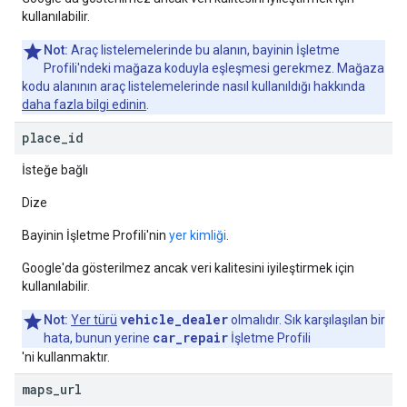
kullanılabilir.
Not:
Araç listelemelerinde bu alanın, bayinin İşletme
Profili'ndeki mağaza koduyla eşleşmesi gerekmez. Mağaza
kodu alanının araç listelemelerinde nasıl kullanıldığı hakkında
daha fazla bilgi edinin
.
place
_
id
İsteğe bağlı
Dize
Bayinin İşletme Profili'nin
yer kimliği
.
Google'da gösterilmez ancak veri kalitesini iyileştirmek için
kullanılabilir.
vehicle_dealer
Not:
Yer türü
olmalıdır. Sık karşılaşılan bir
car_repair
hata, bunun yerine
İşletme Profili
'ni kullanmaktır.
maps
_
url