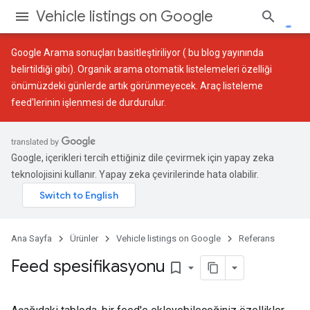
Vehicle listings on Google
Google Arama sonuçları basitleştiriliyor (
bu blog yayınında
belirtildiği gibi). Organik arama otomatik listelemeleri özelliği
önümüzdeki günlerde artık görünmeyecek. Araç listeleme
feed'lerinin işlenmesi de durdurulur.
Google, içerikleri tercih ettiğiniz dile çevirmek için yapay zeka
teknolojisini kullanır. Yapay zeka çevirilerinde hata olabilir.
Ana Sayfa
Ürünler
Vehicle listings on Google
Referans
Feed spesifikasyonu
bookmark_border