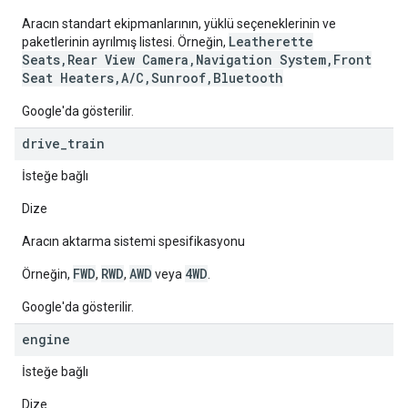
Aracın standart ekipmanlarının, yüklü seçeneklerinin ve
Leatherette
paketlerinin ayrılmış listesi. Örneğin,
Seats,Rear View Camera,Navigation System,Front
Seat Heaters,A/C,Sunroof,Bluetooth
Google'da gösterilir.
drive
_
train
İsteğe bağlı
Dize
Aracın aktarma sistemi spesifikasyonu
FWD
RWD
AWD
4WD
Örneğin,
,
,
veya
.
Google'da gösterilir.
engine
İsteğe bağlı
Dize