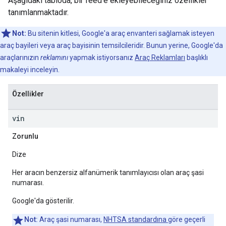
Aşağıdaki tabloda, bir feed'e ekleyebileceğiniz özellikler
tanımlanmaktadır.
Not:
Bu sitenin kitlesi, Google'a araç envanteri sağlamak isteyen
araç bayileri veya araç bayisinin temsilcileridir. Bunun yerine, Google'da
araçlarınızın
reklamını
yapmak istiyorsanız
Araç Reklamları
başlıklı
makaleyi inceleyin.
Özellikler
vin
Zorunlu
Dize
Her aracın benzersiz alfanümerik tanımlayıcısı olan araç şasi
numarası.
Google'da gösterilir.
Not:
Araç şasi numarası,
NHTSA standardına
göre geçerli