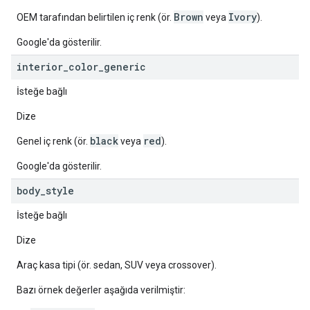
Brown
Ivory
OEM tarafından belirtilen iç renk (ör.
veya
).
Google'da gösterilir.
interior
_
color
_
generic
İsteğe bağlı
Dize
black
red
Genel iç renk (ör.
veya
).
Google'da gösterilir.
body
_
style
İsteğe bağlı
Dize
Araç kasa tipi (ör. sedan, SUV veya crossover).
Bazı örnek değerler aşağıda verilmiştir: