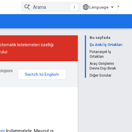
/
Bu sayfada
 otomatik listelemeleri özelliği
Şu Anki İş Ortakları
ulur.
Potansiyel İş
Ortakları
Araç Girişlerini
Devre Dışı Bırak
lojisini
Diğer Sorular
ını
kullanmalıdır. Mevcut iş