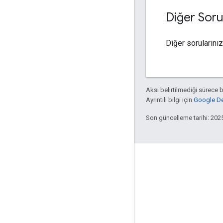
Diğer Soru
Diğer sorularını
Aksi belirtilmediği sürece 
Ayrıntılı bilgi için
Google Dev
Son güncelleme tarihi: 202
Etkileşim
Google Developer Program
Google Developer Groups
Google Developer Experts