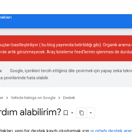
takları
arı basitleştiriliyor (
bu blog yayınında
belirtildiği gibi). Organik arama
de artık görünmeyecek. Araç listeleme feed'lerinin işlenmesi de durdur
Google, içerikleri tercih ettiğiniz dile çevirmek için yapay zeka tekno
 çevirilerinde hata olabilir.
er
Vehicle listings on Google
Destek
rdım alabilirim?
bookmark_border
takları, yeni bir destek kaydı oluşturmak için
iş ortağı destek arac