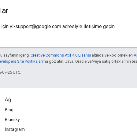
lar
z için vl-support@google.com adresiyle iletişime geçin.
bu sayfanın içeriği
Creative Commons Atıf 4.0 Lisansı
altında ve kod örnekleri
A
elopers Site Politikaları
'na göz atın. Java, Oracle ve/veya satış ortaklarının tesc
5-07-25 UTC.
Ağ
Blog
Bluesky
Instagram