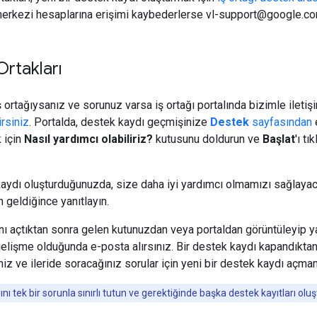
 merkezi hesaplarına erişimi kaybederlerse vl-support@google.com
Ortakları
ş ortağıysanız ve sorunuz varsa iş ortağı portalında bizimle ilet
irsiniz
. Portalda, destek kaydı geçmişinize
Destek
sayfasından
e
 için
Nasıl yardımcı olabiliriz?
kutusunu doldurun ve
Başlat
'ı t
kaydı oluşturduğunuzda, size daha iyi yardımcı olmamızı sağlayaca
n geldiğince yanıtlayın.
nı açtıktan sonra gelen kutunuzdan veya portaldan görüntüleyip ya
i gelişme olduğunda e-posta alırsınız. Bir destek kaydı kapandıkta
iz ve ileride soracağınız sorular için yeni bir destek kaydı açman
ı tek bir sorunla sınırlı tutun ve gerektiğinde başka destek kayıtları oluşt