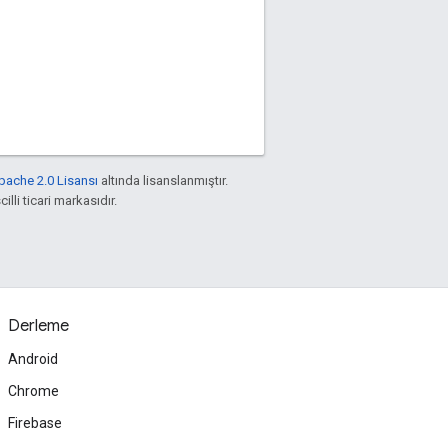
pache 2.0 Lisansı
altında lisanslanmıştır.
illi ticari markasıdır.
Derleme
Android
Chrome
Firebase