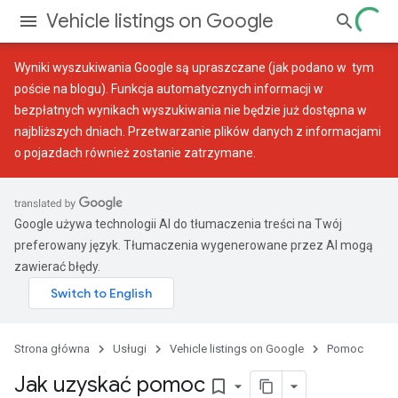
Vehicle listings on Google
Wyniki wyszukiwania Google są upraszczane (jak podano w
tym
poście na blogu
). Funkcja automatycznych informacji w
bezpłatnych wynikach wyszukiwania nie będzie już dostępna w
najbliższych dniach. Przetwarzanie plików danych z informacjami
o pojazdach również zostanie zatrzymane.
Google używa technologii AI do tłumaczenia treści na Twój
preferowany język. Tłumaczenia wygenerowane przez AI mogą
zawierać błędy.
Strona główna
Usługi
Vehicle listings on Google
Pomoc
Jak uzyskać pomoc
bookmark_border