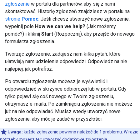
zgłoszenie
w portalu dla partnerów, aby się z nami
skontaktować. Historię zgłoszeń znajdziesz w portalu na
stronie
Pomoc
. Jeśli chcesz utworzyć nowe zgłoszenie,
wypełnij pole
How we can we help?
(Jak możemy
pomóc?) i kliknij
Start
(Rozpocznij), aby przejść do nowego
formularza zgłoszenia.
Tworząc zgłoszenie, zadajesz nam kilka pytań, które
ułatwiają nam udzielenie odpowiedzi. Odpowiedz na nie
najlepiej, jak potrafisz.
Po otwarciu zgłoszenia możesz je wyświetlić i
odpowiedzieć w skrzynce odbiorczej lub w portalu. Gdy
tylko pojawi się coś nowego w Twoim zgłoszeniu,
otrzymasz e-maila. Po zamknięciu zgłoszenia nie możesz
już na nie odpowiadać. Musisz wtedy utworzyć nowe
zgłoszenie, aby móc je zadać w przyszłości.
Uwaga:
każde zgłoszenie powinno należeć do 1 problemu. W razie
potrzeby możesz też utworzyć dodatkowe zgłoszenia.