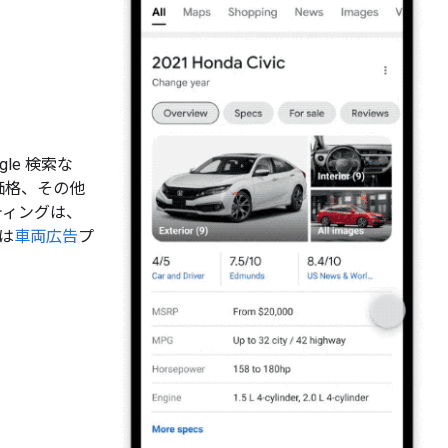
le 検索な
、価格、その他
ティングは、
は
車両広告
プ