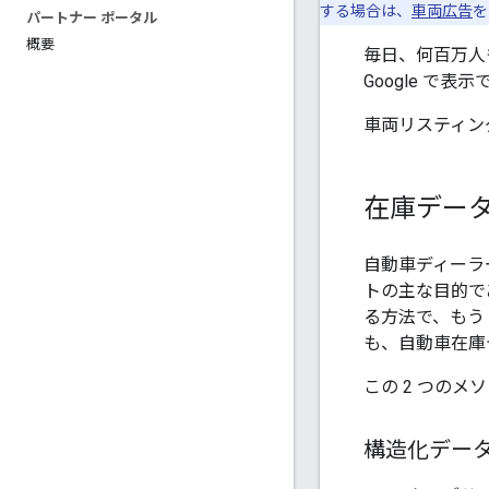
する場合は、
車両広告
を
パートナー ポータル
概要
毎日、何百万人
Google で表
車両リスティン
在庫データ
自動車ディーラー
トの主な目的で
る方法で、もう 
も、自動車在庫デ
この 2 つの
構造化データ