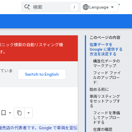
/
このページの内容
ガニック検索の自動リスティング機
在庫データを
Google に提供する
す。
方法を決定する
構造化データの
マークアップ:
していま
フィード ファイ
ルのアップロー
ド:
始める前に
車両リスティング
をセットアップす
る
bookmark_border
フィードを準備
してアップロー
ドする
売店の代表者です。Google で車両を宣伝
在庫の確認