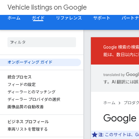
Vehicle listings on Google
ホーム
ガイド
リファレンス
サポート
パートナ
Google 検索
能は、数日以内に
オンボーディング ガイド
統合プロセス
す。AI 翻訳に
フィードの設定
ディーラーとのマッチング
ディーラー プロバイダの選択
ホーム
プロダ
画像品質の自動改善
Goog
ビジネス プロフィール
車両リストを管理する
注:
このサイトは、Go