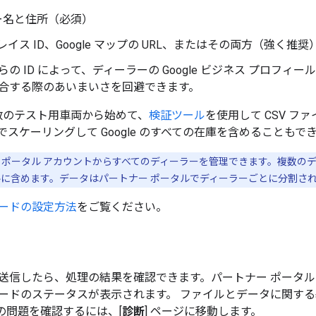
ー名と住所（必須）
 プレイス ID、Google マップの URL、またはその両方（強く推奨
らの ID によって、ディーラーの Google ビジネス プロフ
合する際のあいまいさを回避できます。
数のテスト用車両から始めて、
検証ツール
を使用して CSV 
スケーリングして Google のすべての在庫を含めることもで
ー ポータル アカウントからすべてのディーラーを管理できます。複数の
ルに含めます。データはパートナー ポータルでディーラーごとに分割さ
ードの設定方法
をご覧ください。
送信したら、処理の結果を確認できます。パートナー ポータルの
ードのステータスが表示されます。 ファイルとデータに関す
の問題を確認するには、[
診断
] ページに移動します。