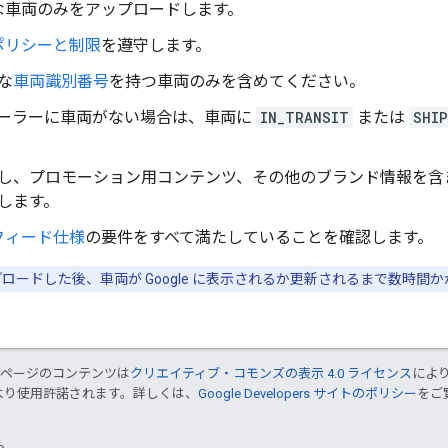
な車両のみをアップロードします。
ポリシーと制限
を遵守します。
な
車両識別番号
を持つ車両のみを含めてください。
ーラーに車両がない場合は、車両に
IN_TRANSIT
または
SHI
し、プロモーション用コンテンツ、その他のブランド情報を含
します。
フィード仕様
の要件をすべて満たしていることを確認します。
ロードした後、車両が Google に表示されるか更新されるまで数時間
のページのコンテンツは
クリエイティブ・コモンズの表示 4.0 ライセンス
によ
より使用許諾されます。詳しくは、
Google Developers サイトのポリシー
をご覧