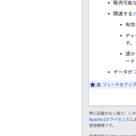
販売可能
関連する
有効
ディ
す。
透か
ード
データが
注:
フィードをアップ
特に記載のない限り、こ
Apache 2.0 ライセンス
に
登録商標です。