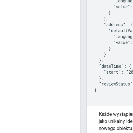
        "languag
        "value":
      }

    },

    "address": {

      "defaultVa
        "languag
        "value":
      }

    }

  },

  "dateTime": {

    "start": "20
  },

  "reviewStatus"
}

Każde wystąpien
jako unikalny i
nowego obiektu k