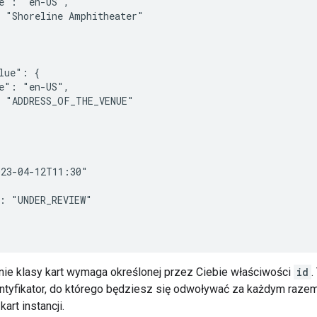
e": "en-US",

 "Shoreline Amphitheater"

lue": {

e": "en-US",

 "ADDRESS_OF_THE_VENUE"

23-04-12T11:30"

: "UNDER_REVIEW"

ie klasy kart wymaga określonej przez Ciebie właściwości
id
.
dentyfikator, do którego będziesz się odwoływać za każdym raze
art instancji.