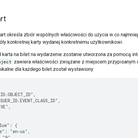
rt
kart określa zbiór wspólnych właściwości do użycia w co najmniej
óły konkretnej karty wydanej konkretnemu użytkownikowi.
d karta na bilet na wydarzenie zostanie utworzona za pomocą int
bject
zawiera właściwości związane z miejscem przypisanym d
ikalne dla każdego bilet został wystawiony.
ID.OBJECT_ID",

SUER_ID.EVENT_CLASS_ID",

VE",

lue": {

e": "en-us",

 "9"
