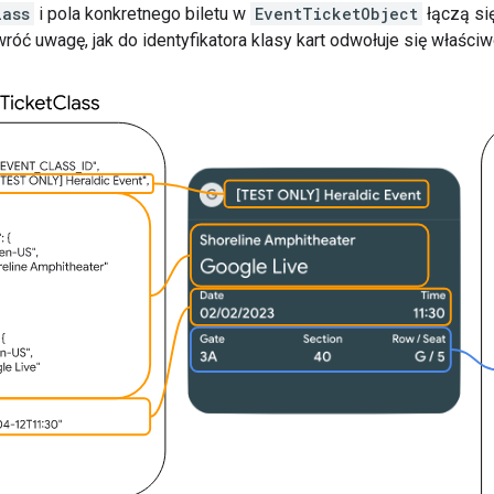
lass
i pola konkretnego biletu w
EventTicketObject
łączą si
róć uwagę, jak do identyfikatora klasy kart odwołuje się właści