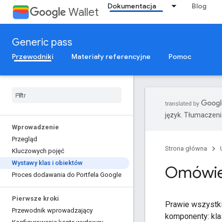
Dokumentacja
Blog
Wallet
Generic pass
Przewodniki
Materiały referencyjne
Pomoc
język. Tłumaczen
Wprowadzenie
Przegląd
Strona główna
Kluczowych pojęć
Wystawy klas i obiektów
Omówien
Proces dodawania do Portfela Google
Pierwsze kroki
Prawie wszystki
Przewodnik wprowadzający
komponenty: klas