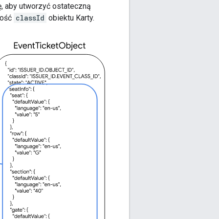
ę, aby utworzyć ostateczną
wość
classId
obiektu Karty.