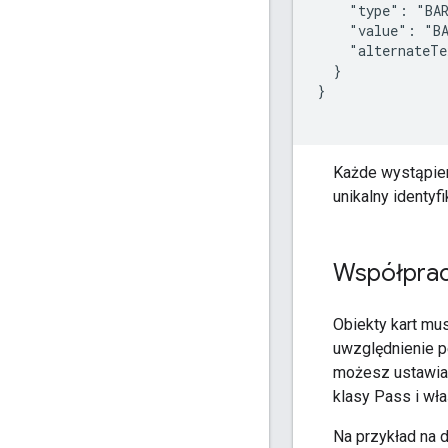
    "type": "BAR
    "value": "BA
    "alternateTe
  }

}

Każde wystąpien
unikalny identyf
Współpraca
Obiekty kart mus
uwzględnienie peł
możesz ustawiać
klasy Pass i wła
Na przykład na d