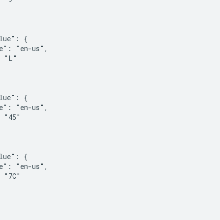
lue": {

e": "en-us",

 "L"

lue": {

e": "en-us",

 "45"

lue": {

e": "en-us",

 "7C"
