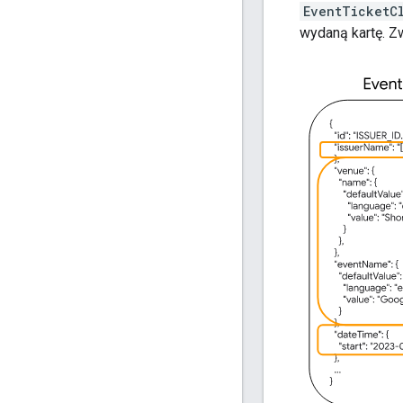
EventTicketC
wydaną kartę. Zw