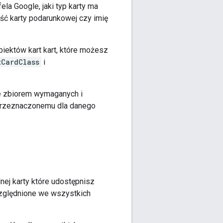
fela Google, jaki typ karty ma
tość karty podarunkowej czy imię
biektów kart kart, które możesz
tCardClass
i
 ze zbiorem wymaganych i
przeznaczonemu dla danego
dnej karty które udostępnisz
względnione we wszystkich