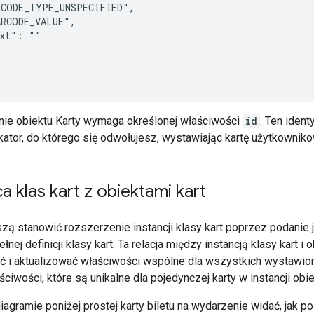
CODE_TYPE_UNSPECIFIED",

RCODE_VALUE",

xt": ""

ie obiektu Karty wymaga określonej właściwości
id
. Ten ident
ikator, do którego się odwołujesz, wystawiając kartę użytkowniko
 klas kart z obiektami kart
zą stanowić rozszerzenie instancji klasy kart poprzez podanie je
nej definicji klasy kart. Ta relacja między instancją klasy kart i
 i aktualizować właściwości wspólne dla wszystkich wystawion
ściwości, które są unikalne dla pojedynczej karty w instancji obie
iagramie poniżej prostej karty biletu na wydarzenie widać, jak