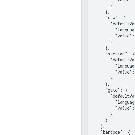
      }

    },

    "row": {

      "defaultVa
        "languag
        "value":
      }

    },

    "section": {

      "defaultVa
        "languag
        "value":
      }

    },

    "gate": {

      "defaultVa
        "languag
        "value":
      }

    }

  },

  "barcode": {
