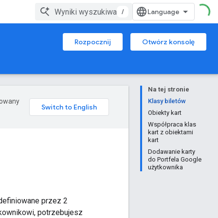
/
Rozpocznij
Otwórz konsolę
Na tej stronie
erowany
Klasy biletów
Obiekty kart
Współpraca klas
kart z obiektami
kart
Dodawanie karty
do Portfela Google
użytkownika
zdefiniowane przez 2
tkownikowi, potrzebujesz