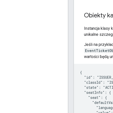
Obiekty ka
Instancja klasy 
unikalne szczeg
Jeśli na przykła
EventTicketO
wartości będą un
{

  "id": "ISSUER_
  "classId": "IS
  "state": "ACTI
  "seatInfo": {

    "seat": {

      "defaultVa
        "languag
        "value":