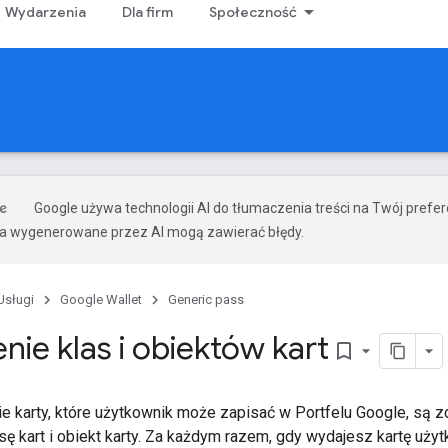
Wydarzenia
Dla firm
Społeczność
Google używa technologii AI do tłumaczenia treści na Twój pref
ia wygenerowane przez AI mogą zawierać błędy.
Usługi
Google Wallet
Generic pass
ie klas i obiektów kart
bookmark_border
e karty, które użytkownik może zapisać w Portfelu Google, są 
ę kart i obiekt karty. Za każdym razem, gdy wydajesz kartę uży