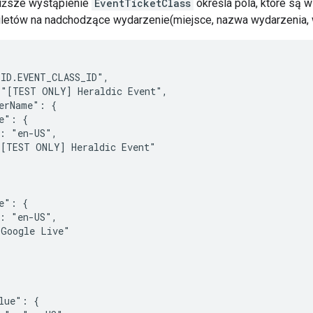
niższe wystąpienie
EventTicketClass
określa pola, które są 
letów na nadchodzące wydarzenie(miejsce, nazwa wydarzenia, w
ID.EVENT_CLASS_ID",

"[TEST ONLY] Heraldic Event",

erName": {

e": {

: "en-US",

[TEST ONLY] Heraldic Event"



e": {

: "en-US",

Google Live"

lue": {
