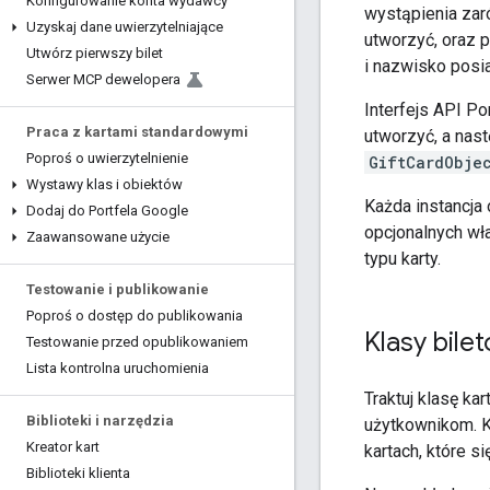
Konfigurowanie konta wydawcy
wystąpienia zarów
Uzyskaj dane uwierzytelniające
utworzyć, oraz p
Utwórz pierwszy bilet
i nazwisko posia
Serwer MCP dewelopera
Interfejs API Po
Praca z kartami standardowymi
utworzyć, a nas
Poproś o uwierzytelnienie
GiftCardObje
Wystawy klas i obiektów
Każda instancja 
Dodaj do Portfela Google
opcjonalnych w
Zaawansowane użycie
typu karty.
Testowanie i publikowanie
Poproś o dostęp do publikowania
Klasy bile
Testowanie przed opublikowaniem
Lista kontrolna uruchomienia
Traktuj klasę ka
Biblioteki i narzędzia
użytkownikom. K
Kreator kart
kartach, które s
Biblioteki klienta