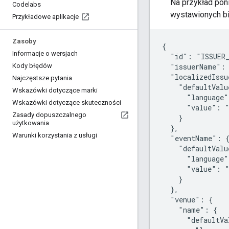
Na przykład po
Codelabs
wystawionych bi
Przykładowe aplikacje
Zasoby
{

Informacje o wersjach
  "id": "ISSUER_
  "issuerName": 
Kody błędów
  "localizedIssu
Najczęstsze pytania
    "defaultValu
Wskazówki dotyczące marki
      "language"
Wskazówki dotyczące skuteczności
      "value": "
Zasady dopuszczalnego
    }

użytkowania
  },

Warunki korzystania z usługi
  "eventName": {
    "defaultValu
      "language"
      "value": "
    }

  },

  "venue": {

    "name": {

      "defaultVa