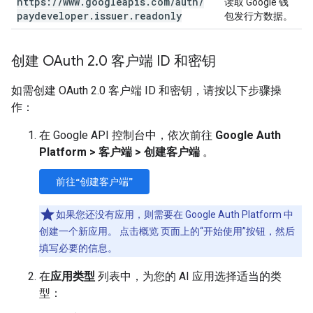
https:
/
/
www
.
googleapis
.
com
/
auth
/
读取 Google 钱
paydeveloper
.
issuer
.
readonly
包发行方数据。
创建 OAuth 2
.
0 客户端 ID 和密钥
如需创建 OAuth 2.0 客户端 ID 和密钥，请按以下步骤操
作：
在 Google API 控制台中，依次前往
Google Auth
Platform > 客户端 > 创建客户端
。
前往“创建客户端”
如果您还没有应用，则需要在 Google Auth Platform 中
创建一个新应用。 点击概览 页面上的“开始使用”按钮，然后
填写必要的信息。
在
应用类型
列表中，为您的 AI 应用选择适当的类
型：