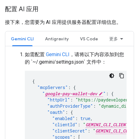
配置 AI 应用
接下来，您需要为 AI 应用提供服务器配置详细信息。
Gemini CLI
Antigravity
VS Code
更多
如需配置
Gemini CLI
，请将以下内容添加到您
的 `~/.gemini/settings.json` 文件中：
{
"mcpServers"
:
{
"
google-pay-wallet-dev
"
:
{
"httpUrl"
:
"https://paydeveloper.goo
"authProviderType"
:
"dynamic_discove
"oauth"
:
{
"enabled"
:
true
,
"clientId"
:
"
GEMINI_CLI_CLIENT_ID
"clientSecret"
:
"
GEMINI_CLI_CLIENT
"scopes"
:
[