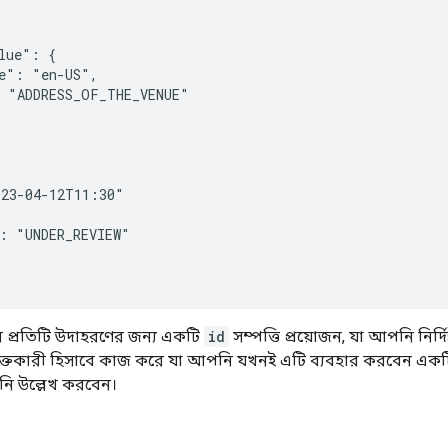
lue": {

e": "en-US",

 "ADDRESS_OF_THE_VENUE"

23-04-12T11:30"

: "UNDER_REVIEW"

র প্রতিটি উদাহরণের জন্য একটি
id
সম্পত্তি প্রয়োজন, যা আপনি নির্দ
্তকারী হিসাবে কাজ করে যা আপনি যখনই এটি ব্যবহার করবেন একটি নত
ি উল্লেখ করবেন।