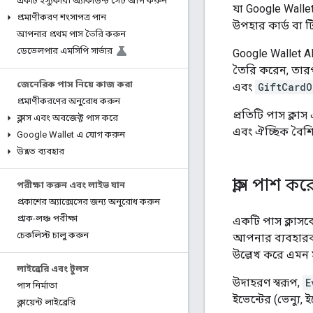
একটি ইস্যুকারী অ্যাকাউন্ট সেট আপ করুন
যা Google Walle
প্রমাণীকরণ শংসাপত্র পান
উপহার কার্ড বা ট
আপনার প্রথম পাস তৈরি করুন
ডেভেলপার এমসিপি সার্ভার
Google Wallet A
তৈরি করেন, তার
জেনেরিক পাস নিয়ে কাজ করা
এবং
GiftCardO
প্রমাণীকরণের অনুরোধ করুন
প্রতিটি পাস ক্লা
ক্লাস এবং অবজেক্ট পাস করে
এবং ঐচ্ছিক বৈশিষ্ট
Google Wallet এ যোগ করুন
উন্নত ব্যবহার
ক্লাস পাশ কর
পরীক্ষা করুন এবং লাইভ যান
প্রকাশের অ্যাক্সেসের জন্য অনুরোধ করুন
প্রাক-লঞ্চ পরীক্ষা
একটি পাস ক্লাসক
চেকলিস্ট চালু করুন
আপনার ব্যবহারকা
উল্লেখ করে এমন স
লাইব্রেরি এবং টুলস
উদাহরণ স্বরূপ,
E
পাস নির্মাতা
ইভেন্টের (ভেন্যু,
ক্লায়েন্ট লাইব্রেরি