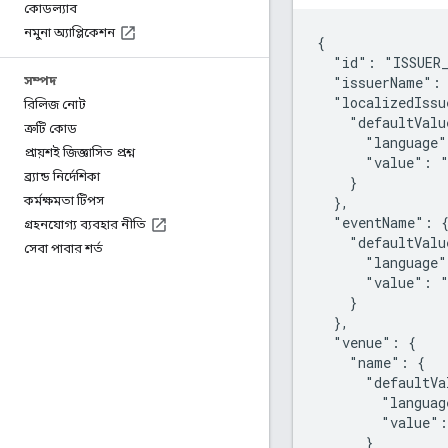
কোডল্যাব
নমুনা অ্যাপ্লিকেশন
{

  "id": "ISSUER_
  "issuerName": 
সম্পদ
  "localizedIssu
রিলিজ নোট
    "defaultValu
ত্রুটি কোড
      "language"
প্রায়শই জিজ্ঞাসিত প্রশ্ন
      "value": "
ব্র্যান্ড নির্দেশিকা
    }

  },

কর্মক্ষমতা টিপস
  "eventName": {
গ্রহনযোগ্য ব্যবহার নীতি
    "defaultValu
সেবা পাবার শর্ত
      "language"
      "value": "
    }

  },

  "venue": {

    "name": {

      "defaultVa
        "languag
        "value":
      }
