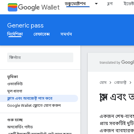
ডকুমেন্টেশন
ব্লগ
ইভেন্ট
Wallet
Generic pass
নির্দেশিকা
রেফারেন্স
সমর্থন
ভূমিকা
হোম
প্রোডাক্ট
ওভারভিউ
মূল ধারণা
ক্লাস এব
ক্লাস এবং অবজেক্ট পাস করে
Google Wallet ফ্লোতে যোগ করুন
একজন শেষ-ব্যবহ
শুরু হচ্ছে
প্রায় সবকটিই দু
অনবোর্ডিং গাইড
একজন ব্যবহারকার