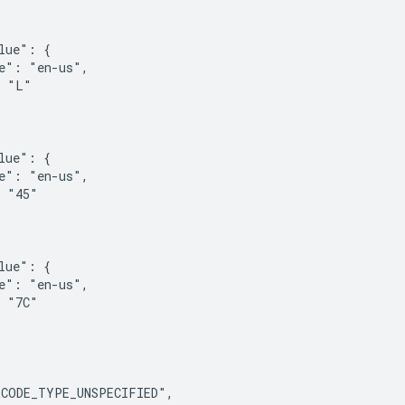
lue": {

e": "en-us",

 "L"

lue": {

e": "en-us",

 "45"

lue": {

e": "en-us",

 "7C"

CODE_TYPE_UNSPECIFIED",
