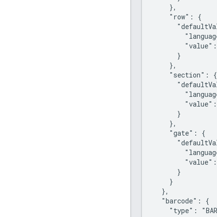
    },

    "row": {

      "defaultVa
        "languag
        "value":
      }

    },

    "section": {

      "defaultVa
        "languag
        "value":
      }

    },

    "gate": {

      "defaultVa
        "languag
        "value":
      }

    }

  },

  "barcode": {

    "type": "BAR