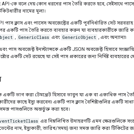
t API-কে বলে দেয় কোন ধরনের পাস তৈরি করতে হবে, সেইসাথে পাসে 
িকিটধারীর নামের মূল্য।
PI পাস ক্লাস এবং পাসেস অবজেক্টের একটি পূর্বনির্ধারিত সেট সরব
পর একটি পাস তৈরি করতে ব্যবহার করুন যা ব্যবহারকারীকে জারি কর
bject
,
GenericClass
এবং
GenericObject
, এবং অন্যান্য৷
স এবং পাস অবজেক্ট ইনস্ট্যান্সকে একটি JSON অবজেক্ট হিসাবে সংজ্ঞায়
্যের একটি সেট রয়েছে যা সেই পাস প্রকারের জন্য নির্দিষ্ট ব্যবহারের ক্ষেত
ে
ে একটি ভাগ করা টেমপ্লেট হিসাবে ভাবুন যা এক বা একাধিক পাস তৈ
রীদের কাছে ইস্যু করবেন৷ একটি পাস ক্লাস বৈশিষ্ট্যগুলির একটি সাধা
মস্ত পাসগুলিতে অন্তর্ভুক্ত করা হবে।
ventTicketClass
এর নিম্নলিখিত উদাহরণটি এমন ক্ষেত্রগুলিকে সংজ
 ইভেন্টের নাম, ইস্যুকারী, তারিখ/সময়) জন্য সমস্ত জারি করা টিকিটের 