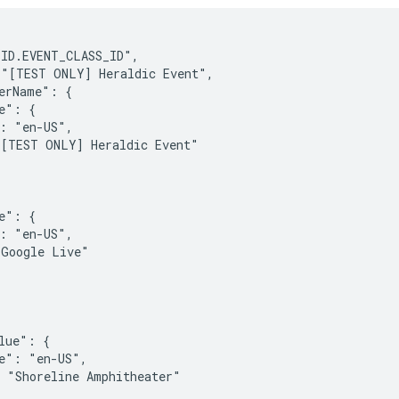
ID.EVENT_CLASS_ID",

"[TEST ONLY] Heraldic Event",

erName": {

e": {

: "en-US",

[TEST ONLY] Heraldic Event"



e": {

: "en-US",

Google Live"

lue": {

e": "en-US",

 "Shoreline Amphitheater"
