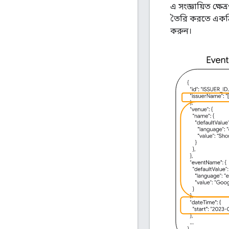
এ সংজ্ঞায়িত ক্ষেত
তৈরি করতে একত্র
করুন।