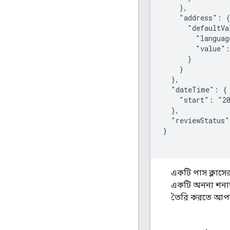
    },

    "address": {

      "defaultVa
        "languag
        "value":
      }

    }

  },

  "dateTime": {

    "start": "20
  },

  "reviewStatus"
}

একটি পাস ক্লাসে
একটি অনন্য শনাক
তৈরি করতে আপন