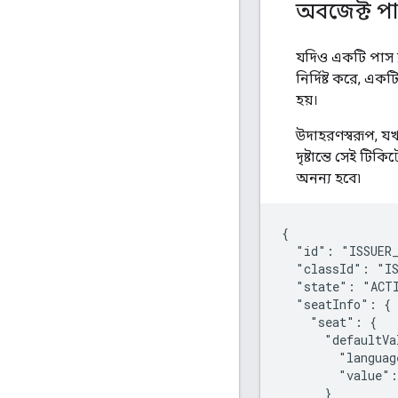
অবজেক্ট প
যদিও একটি পাস ক
নির্দিষ্ট করে, এক
হয়।
উদাহরণস্বরূপ, য
দৃষ্টান্তে সেই টি
অনন্য হবে৷
{

  "id": "ISSUER_
  "classId": "IS
  "state": "ACTI
  "seatInfo": {

    "seat": {

      "defaultVa
        "languag
        "value":
      }
