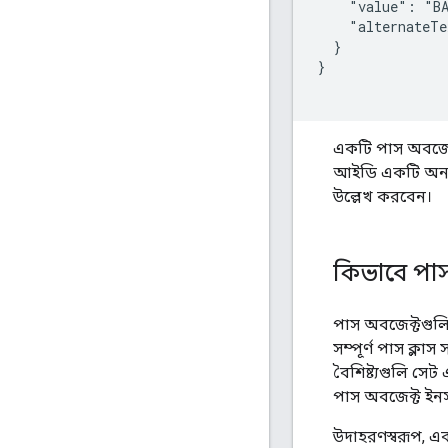
    "value": "BA
    "alternateTe
  }

}

একটি পাস অবজেক
আইডি একটি অনন্
উল্লেখ করবেন।
কিভাবে পাস
পাস অবজেক্টগুলি
সম্পূর্ণ পাস ক্লা
বৈশিষ্ট্যগুলি সে
পাস অবজেক্ট ইনস্ট
উদাহরণস্বরূপ, এক