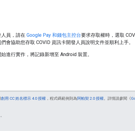
發人員，請在
Google Pay 和錢包主控台
要求存取權時，選取 CO
我們會協助您存取 COVID 資訊卡開發人員說明文件並順利上手。
進行實作，將記錄新增至 Android 裝置。
用
創用 CC 姓名標示 4.0 授權
，程式碼範例則為
阿帕契 2.0 授權
。詳情請參閱《
G
)。