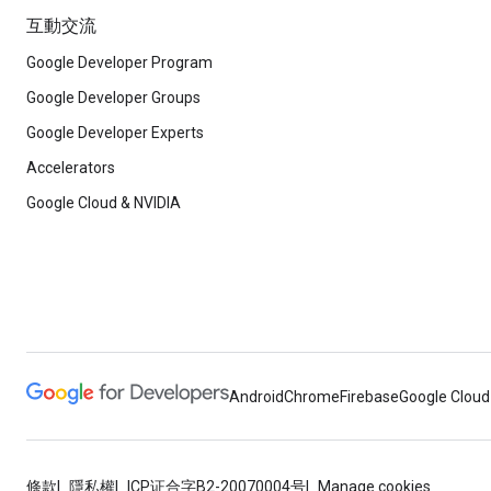
互動交流
Google Developer Program
Google Developer Groups
Google Developer Experts
Accelerators
Google Cloud & NVIDIA
Android
Chrome
Firebase
Google Cloud
條款
隱私權
ICP证合字B2-20070004号
Manage cookies