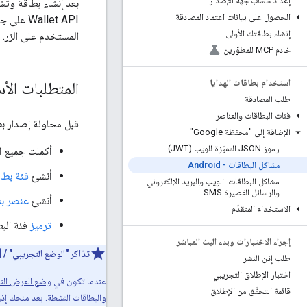
إعداد حساب جهة الإصدار
الحصول على بيانات اعتماد المصادقة
إنشاء بطاقتك الأولى
المستخدم على الزر.
خادم MCP للمطوّرين
استخدام بطاقات الهدايا
المتطلبات الأ
طلب المصادقة
فئات البطاقات والعناصر
قبل محاولة إصدار بطا
الإضافة إلى "محفظة Google"
رموز JSON المميّزة للويب (JWT)
أكملت جميع ا
مشاكل البطاقات - Android
أنشئ
فئة بطا
مشاكل البطاقات: الويب والبريد الإلكتروني
والرسائل القصيرة SMS
أنشئ
عنصر ب
الاستخدام المتقدّم
ترميز
فئة البط
إجراء الاختبارات وبدء البث المباشر
تذاكر "الوضع التجريبي" / [
طلب إذن النشر
اختبار الإطلاق التجريبي
عندما تكون في
وضع العرض ال
قائمة التحقّق من الإطلاق
والبطاقات النشطة. بعد منحك
إذ