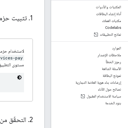
المكتبات والأدوات
أداة إنشاء البطاقات
1
.
تثبيت حزمة تطوير البرامج (DK
مكتبات العملاء
Codelabs
نماذج التطبيقات
الموارد
لاستخدام حزمة تطوير البرامج (SDK) لنظ
ملاحظات الإصدار
rvices-pay
رموز الخطأ
مستوى التطبيق
الأسئلة الشائعة
نموذج البطاقة
إرشادات بناء هوية العلامة التجارية
نصائح حول الأداء
سياسة الاستخدام المقبول
بنود الخدمة
2
.
التحقّق من توفّر t API