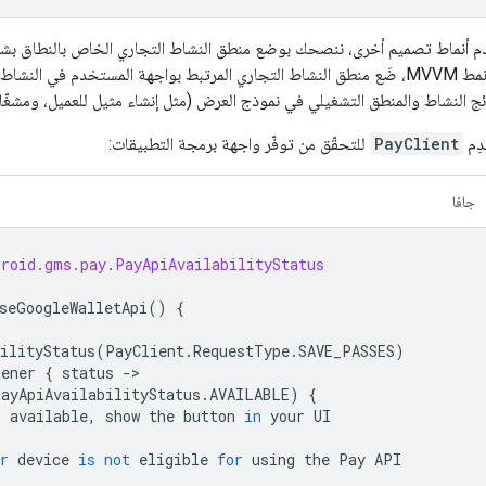
م أنماط تصميم أخرى، ننصحك بوضع منطق النشاط التجاري الخاص بالنطاق بشكل
كنت تستخدم نمط MVVM، ضَع منطق النشاط التجاري المرتبط بواجهة المستخدم في ا
ج النشاط والمنطق التشغيلي في نموذج العرض (مثل إنشاء مثيل للعميل، ومشغّل
دِم
PayClient
للتحقّق من توفّر واجهة برمجة التطبيقات:
جافا
droid.gms.pay.PayApiAvailabilityStatus
seGoogleWalletApi
()
{
ilityStatus
(
PayClient
.
RequestType
.
SAVE_PASSES
)
tener
{
status
->
PayApiAvailabilityStatus
.
AVAILABLE
)
{
s
available
,
show
the
button
in
your
UI
r
device
is
not
eligible
for
using
the
Pay
API