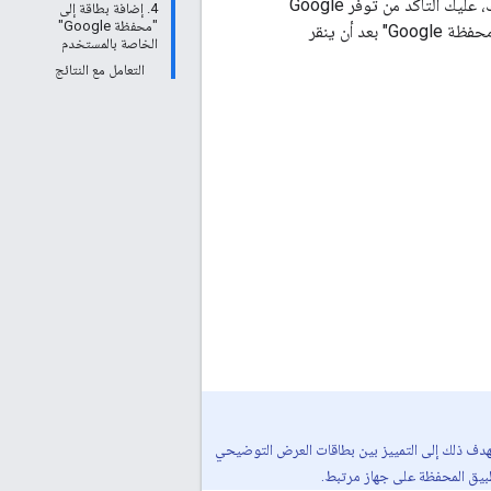
بعد إنشاء بطاقة وتشفيرها في رمز JWT، ستكون جاهزًا لإصدارها في تطبيق Android. ولإجراء ذلك، عليك التأكّد من توفّر Google
4. إضافة بطاقة إلى
"محفظة Google"
Wallet API على جهاز المستخدم، وعرض زر "إضافة إلى محفظة Google"، ثم حفظ البطاقة في "محفظة Google" بعد أن ينقر
الخاصة بالمستخدم
التعامل مع النتائج
 يهدف ذلك إلى التمييز بين بطاقات العرض التوضيحي
طبيق المحفظة على جهاز مرتبط.