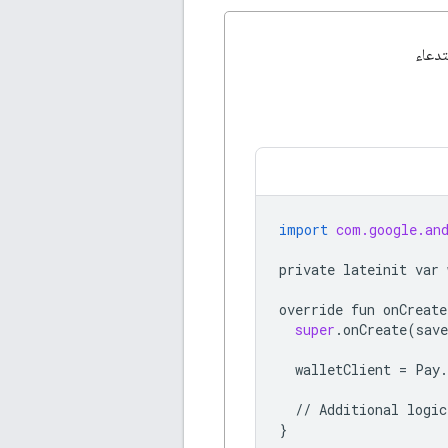
ن خلال استدعاء
import
com.google.an
private
lateinit
var
override
fun
onCreate
super
.
onCreate
(
save
walletClient
=
Pay
.
//
Additional
logic
}