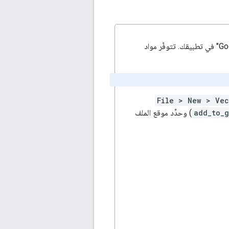
توفّر "محفظة Google" زرًا مألوفًا يمكنك استخدامه لتفعيل عملية "الإضافة إلى محفظة Google" في تطبيقك. تتوفّر مواد
File > New > Vec
add_to_g
) وحدِّد موقع الملف