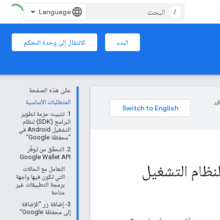
/
البدء
الانتقال إلى وحدة التحكم
على هذه الصفحة
وقد
المتطلبات الأساسية
1. تثبيت حزمة تطوير
البرامج (SDK) لنظام
التشغيل Android في
"محفظة Google"
2. التحقّق من توفّر
Google Wallet API
البطاقات في حزمة تطوير البرامج (SDK) لنظام التشغيل
التعامل مع الحالات
التي تكون فيها واجهة
برمجة التطبيقات غير
متاحة
3- إضافة زر "الإضافة
إلى محفظة Google"