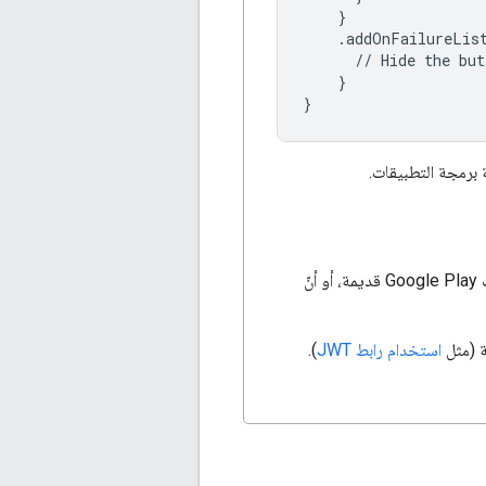
}
.
addOnFailureLis
//
Hide
the
but
}
}
 برمجة التطبيقات.
تشمل بعض أسباب عدم توفّر واجهة برمجة التطبيقات أنّ إصدارات خدمات Android أو خدمات Google Play قديمة، أو أنّ
ة (مثل
استخدام رابط JWT
).