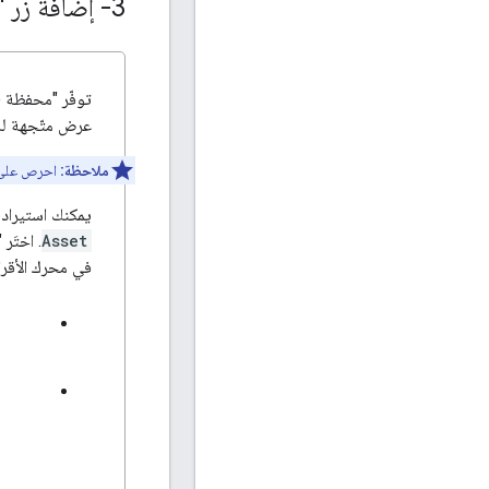
3- إضافة زر "الإضافة إلى محفظة Google"
عرض متّجهة لل
ملاحظة:
احرص على ت
يمكنك استيراد مواد عرض
Asset
. اختَر
في محرك الأقرا