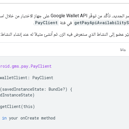
قبل حفظ العنصر الجديد، تأكَّد من توفّر Google Wallet API على جهاز الاختبار م
getPayApiAvailabilityS
في فئة
PayClient
.
يّر عضو إلى النشاط الذي ستعرض فيه الزر، ثم أنشئ مثيلاً له عند إنشاء النشاط:
جافا
droid.gms.pay.PayClient
walletClient
:
PayClient
(
savedInstanceState
:
Bundle
?
)
{
dInstanceState
)
getClient
(
this
)
in
your
onCreate
method