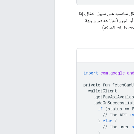
 مناسب. على سبيل المثال، إذا
لنشاط أو الجزء (مثل: عناصر واجهة
ات طلبات الشبكة).
import
com.google.an
private
fun
fetchCanU
walletClient
.
getPayApiAvailab
.
addOnSuccessLis
if
(
status
==
//
The
API
i
}
else
{
//
The
user
o
}