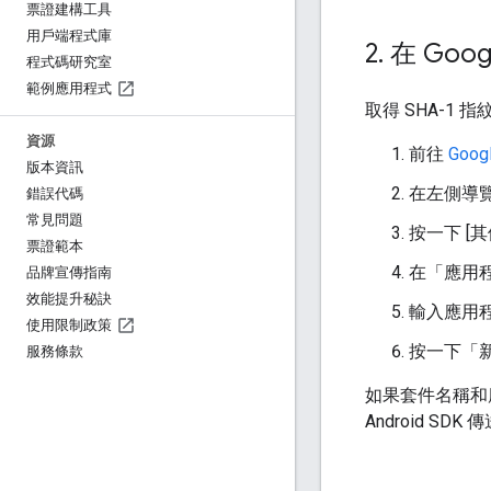
票證建構工具
用戶端程式庫
2
.
在 Go
程式碼研究室
範例應用程式
取得 SHA-1 
資源
前往
Goo
版本資訊
在左側導覽欄中
錯誤代碼
常見問題
按一下 [
票證範本
在「應用
品牌宣傳指南
效能提升秘訣
輸入應用程
使用限制政策
按一下「
服務條款
如果套件名稱和應
Android SDK 