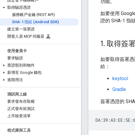
設定發卡機構帳戶
功能。
取得驗證憑證
如要使用 Goog
服務帳戶金鑰 (REST API)
證的 SHA-1 
SHA-1 指紋 (Android SDK)
建立第一張票證
開發人員 MCP 伺服器
1
.
取得簽署憑
使用會員卡
要求驗證
如要取得簽署憑證
票證類別和物件
給：
新增至 Google 錢包
keytool
進階用法
Gradle
測試與上線
簽署憑證的 SH
要求發布存取權
正式發布前測試
上市檢查清單
程式庫與工具