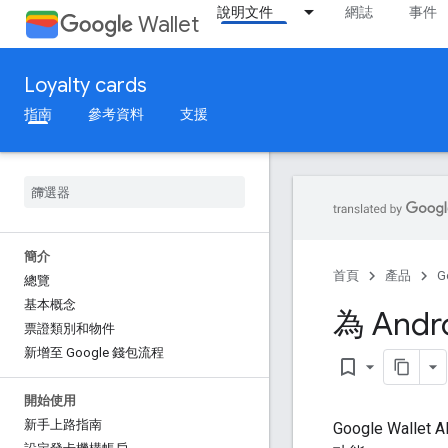
說明文件
網誌
事件
Wallet
Loyalty cards
指南
參考資料
支援
簡介
首頁
產品
G
總覽
基本概念
為 Andr
票證類別和物件
新增至 Google 錢包流程
bookmark_border
開始使用
新手上路指南
Google Wall