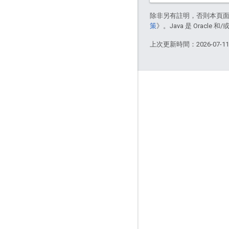
除非另有註明，否則本頁
策
》。Java 是 Oracl
上次更新時間：2026-07-1
互動交流
Google Developer Program
Google Developer Groups
Google Developer Experts
Accelerators
Google Cloud & NVIDIA