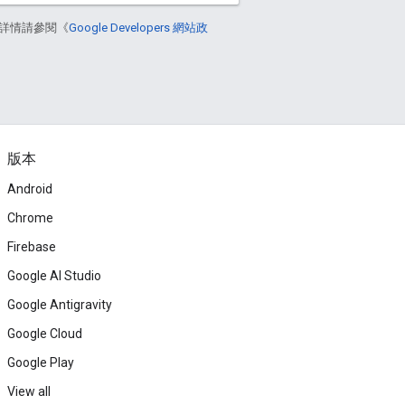
詳情請參閱《
Google Developers 網站政
版本
Android
Chrome
Firebase
Google AI Studio
Google Antigravity
Google Cloud
Google Play
View all