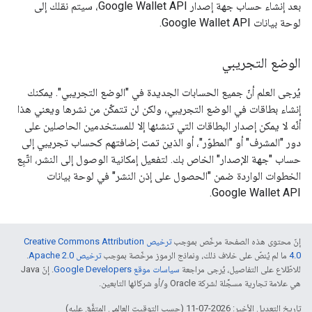
بعد إنشاء حساب جهة إصدار Google Wallet API، سيتم نقلك إلى
لوحة بيانات Google Wallet API.
الوضع التجريبي
يُرجى العلم أنّ جميع الحسابات الجديدة في "الوضع التجريبي". يمكنك
إنشاء بطاقات في الوضع التجريبي، ولكن لن تتمكّن من نشرها ويعني هذا
أنّه لا يمكن إصدار البطاقات التي تنشئها إلا للمستخدمين الحاصلين على
دور "المشرف" أو "المطوّر"، أو الذين تمت إضافتهم كحساب تجريبي إلى
حساب "جهة الإصدار" الخاص بك. لتفعيل إمكانية الوصول إلى النشر، اتّبِع
الخطوات الواردة ضمن "الحصول على إذن النشر" في لوحة بيانات
Google Wallet API.
إنّ محتوى هذه الصفحة مرخّص بموجب
ترخيص Creative Commons Attribution
4.0‏
ما لم يُنصّ على خلاف ذلك، ونماذج الرموز مرخّصة بموجب
ترخيص Apache 2.0‏
.
للاطّلاع على التفاصيل، يُرجى مراجعة
سياسات موقع Google Developers‏
. إنّ Java
هي علامة تجارية مسجَّلة لشركة Oracle و/أو شركائها التابعين.
تاريخ التعديل الأخير: 2026-07-11 (حسب التوقيت العالمي المتفَّق عليه)