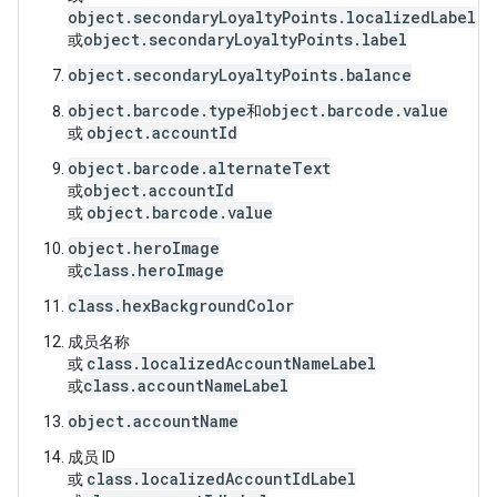
object.secondaryLoyaltyPoints.localizedLabel
object.secondaryLoyaltyPoints.label
或
object.secondaryLoyaltyPoints.balance
object.barcode.type
object.barcode.value
和
object.accountId
或
object.barcode.alternateText
object.accountId
或
object.barcode.value
或
object.heroImage
class.heroImage
或
class.hexBackgroundColor
成员名称
class.localizedAccountNameLabel
或
class.accountNameLabel
或
object.accountName
成员 ID
class.localizedAccountIdLabel
或