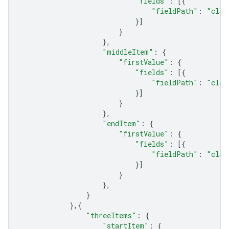
"fields"
:
[{
"fieldPath"
:
"clas
}]
}
},
"middleItem"
:
{
"firstValue"
:
{
"fields"
:
[{
"fieldPath"
:
"clas
}]
}
},
"endItem"
:
{
"firstValue"
:
{
"fields"
:
[{
"fieldPath"
:
"clas
}]
}
},
}
},{
"threeItems"
:
{
"startItem"
:
{