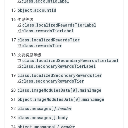
class.accountIdLabel
或
object.accountId
奖励等级
class.localizedRewardsTierLabel
或
class.rewardsTierLabel
或
class.localizedRewardsTier
class.rewardsTier
或
次要奖励等级
class.localizedSecondaryRewardsTierLabel
或
class.secondaryRewardsTierLabel
或
class.localizedSecondaryRewardsTier
class.secondaryRewardsTier
或
class.imageModulesData[0].mainImage
object.imageModulesData[0].mainImage
class.messages[
].header
class.messages[
].body
object.messages[
].header