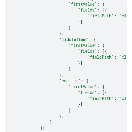
"firstValue"
:
{
"fields"
:
[{
"fieldPath"
:
"clas
}]
}
},
"middleItem"
:
{
"firstValue"
:
{
"fields"
:
[{
"fieldPath"
:
"clas
}]
}
},
"endItem"
:
{
"firstValue"
:
{
"fields"
:
[{
"fieldPath"
:
"clas
}]
}
},
}
}]