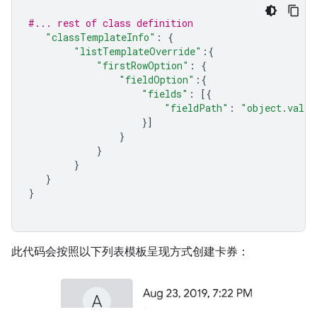
#... rest of class definition
"classTemplateInfo"
:
{
"listTemplateOverride"
:{
"firstRowOption"
:
{
"fieldOption"
:{
"fields"
:
[{
"fieldPath"
:
"object.valid
}]
}
}
}
}
}
此代码会按照以下列表模板呈现方式创建卡券：