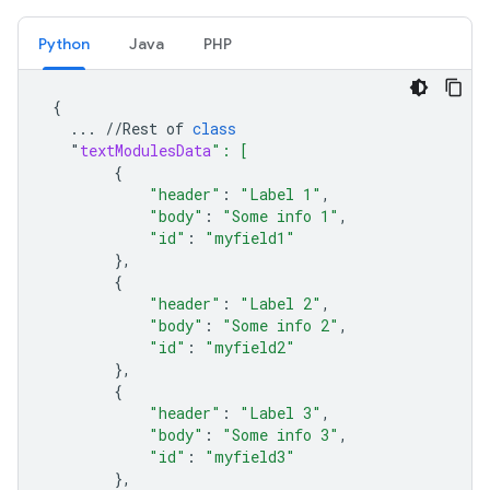
Python
Java
PHP
{
...
//
Rest
of
class
"
textModulesData
": [
{
"header"
:
"Label 1"
,
"body"
:
"Some info 1"
,
"id"
:
"myfield1"
},
{
"header"
:
"Label 2"
,
"body"
:
"Some info 2"
,
"id"
:
"myfield2"
},
{
"header"
:
"Label 3"
,
"body"
:
"Some info 3"
,
"id"
:
"myfield3"
},