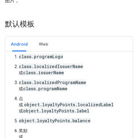
图片 。
默认模板
Android
Web
class.programLogo
class.localizedIssuerName
class.issuerName
或
class.localizedProgramName
class.programName
或
点
object.loyaltyPoints.localizedLabel
或
object.loyaltyPoints.label
或
object.loyaltyPoints.balance
奖励
或