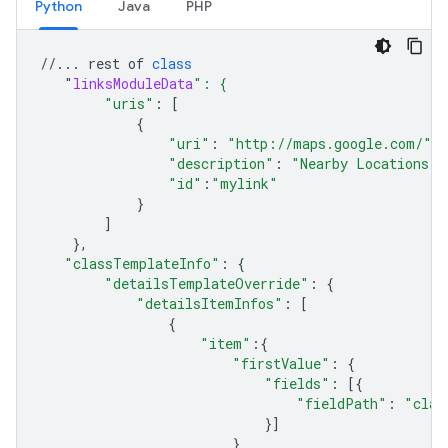
Python
Java
PHP
//...
rest
of
class
"
linksModuleData
": {
"uris"
:
[
{
"uri"
:
"http://maps.google.com/"
,
"description"
:
"Nearby Locations"
,
"id"
:
"mylink"
}
]
},
"classTemplateInfo"
:
{
"detailsTemplateOverride"
:
{
"detailsItemInfos"
:
[
{
"item"
:{
"firstValue"
:
{
"fields"
:
[{
"fieldPath"
:
"clas
}]
}