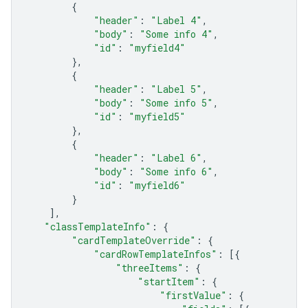
{
"header"
:
"Label 4"
,
"body"
:
"Some info 4"
,
"id"
:
"myfield4"
},
{
"header"
:
"Label 5"
,
"body"
:
"Some info 5"
,
"id"
:
"myfield5"
},
{
"header"
:
"Label 6"
,
"body"
:
"Some info 6"
,
"id"
:
"myfield6"
}
],
"classTemplateInfo"
:
{
"cardTemplateOverride"
:
{
"cardRowTemplateInfos"
:
[{
"threeItems"
:
{
"startItem"
:
{
"firstValue"
:
{