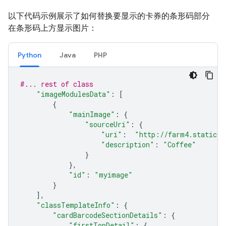
以下代码示例展示了如何替换要显示的卡券的条形码部分
在条形码上方显示图片：
Python
Java
PHP
#... rest of class
"imageModulesData"
:
[
{
"mainImage"
:
{
"sourceUri"
:
{
"uri"
:
"http://farm4.staticfl
"description"
:
"Coffee"
}
},
"id"
:
"myimage"
}
],
"classTemplateInfo"
:
{
"cardBarcodeSectionDetails"
:
{
"firstTopDetail"
:
{