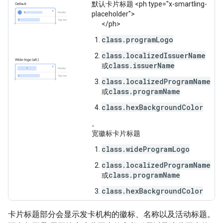
默认卡片标题
<ph type="x-smartling-
placeholder">
</ph>
class.programLogo
class.localizedIssuerName
class.issuerName
或
class.localizedProgramName
class.programName
或
class.hexBackgroundColor
。
宽徽标卡片标题
class.wideProgramLogo
class.localizedProgramName
class.programName
或
class.hexBackgroundColor
卡片标题部分会显示发卡机构的徽标、名称以及活动标题。