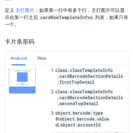
定义
主打图片
：如果第一行中有多个行，主打图片可以显
示在第一行之后
cardRowTemplateInfos
列表，如果只有
一个。
卡片条形码
Android
Web
class.classTemplateInfo
.cardBarcodeSectionDetails
.firstTopDetail
class.classTemplateInfo
.cardBarcodeSectionDetails
.secondTopDetail
object.barcode.type
object.barcode.value
和
object.accountId
或