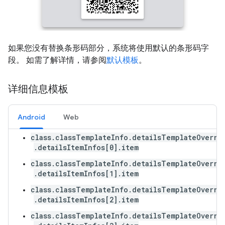
如果您没有替换条形码部分，系统将使用默认的条形码字
段。 如需了解详情，请参阅
默认模板
。
详细信息模板
Android
Web
class.classTemplateInfo.detailsTemplateOverri
.detailsItemInfos[0].item
class.classTemplateInfo.detailsTemplateOverri
.detailsItemInfos[1].item
class.classTemplateInfo.detailsTemplateOverri
.detailsItemInfos[2].item
class.classTemplateInfo.detailsTemplateOverri