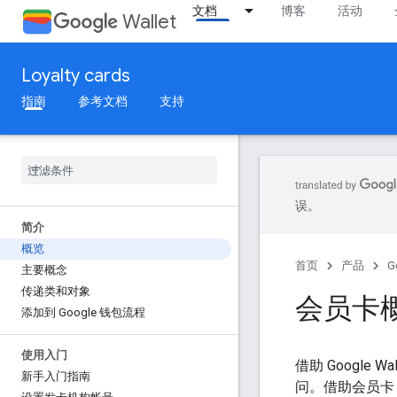
文档
博客
活动
Wallet
Loyalty cards
指南
参考文档
支持
误。
简介
概览
首页
产品
G
主要概念
传递类和对象
会员卡
添加到 Google 钱包流程
使用入门
借助 Google
新手入门指南
问。借助会员卡