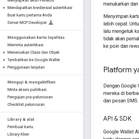
Menyiapkan akun Penerbit
menukarkan dan 
Mendapatkan kredensial autentikasi
Buat kartu pertama Anda
Menyimpan kartu
Server MCP Developer
lebih cepat. Un
lalu mengetuk ka
Menggunakan kartu loyalitas
tidak akan pern
Meminta autentikasi
ke poin dan rewa
Meneruskan Class dan Objek
Tambahkan ke Google Wallet
Penggunaan lanjutan
Platform 
Menguji & mengaktifkan
Dengan Google W
Minta akses publikasi
mereka di berbag
Pengujian pra-peluncuran
dan pesan SMS.
Checklist peluncuran
API & SDK
Library & alat
Pembuat kartu
Google Wallet 
Library Klien