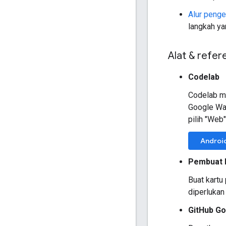
Alur peng
langkah ya
Alat & refer
Codelab
Codelab ma
Google Wal
pilih "Web
Androi
Pembuat 
Buat kartu
diperlukan
GitHub Go