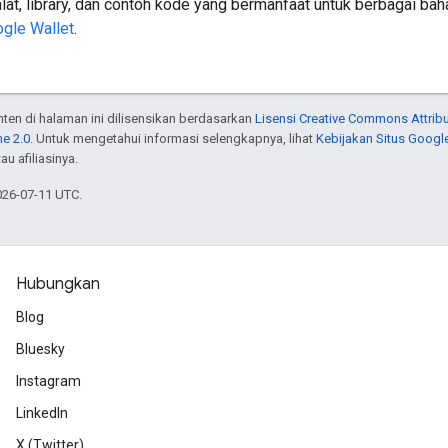
lat, library, dan contoh kode yang bermanfaat untuk berbagai b
gle Wallet
.
onten di halaman ini dilisensikan berdasarkan
Lisensi Creative Commons Attribu
e 2.0
. Untuk mengetahui informasi selengkapnya, lihat
Kebijakan Situs Googl
au afiliasinya.
026-07-11 UTC.
Hubungkan
Blog
Bluesky
Instagram
LinkedIn
X (Twitter)