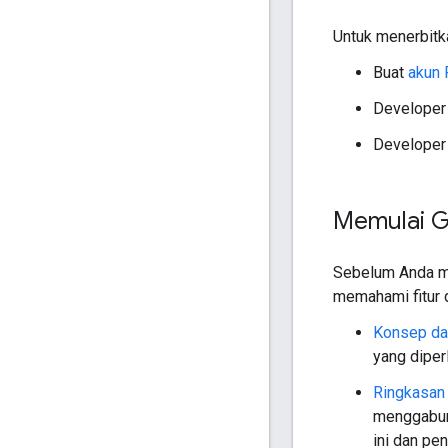
Untuk menerbitka
Buat
akun 
Developer
Developer
Memulai G
Sebelum Anda mu
memahami fitur d
Konsep da
yang diper
Ringkasan 
menggabun
ini dan pe