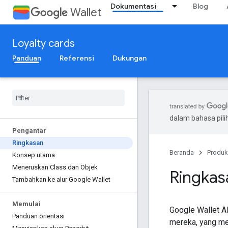
Dokumentasi
Blog
Wallet
Loyalty cards
Panduan
Referensi
Dukungan
dalam bahasa pil
Pengantar
Ringkasan
Beranda
Produk
Konsep utama
Meneruskan Class dan Objek
Ringkasa
Tambahkan ke alur Google Wallet
Memulai
Google Wallet A
Panduan orientasi
mereka, yang me