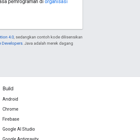
ahasa pemrograman di
organisasi
tion 4.0
, sedangkan contoh kode dilisensikan
e Developers
. Java adalah merek dagang
Build
Android
Chrome
Firebase
Google AI Studio
Google Antigravity