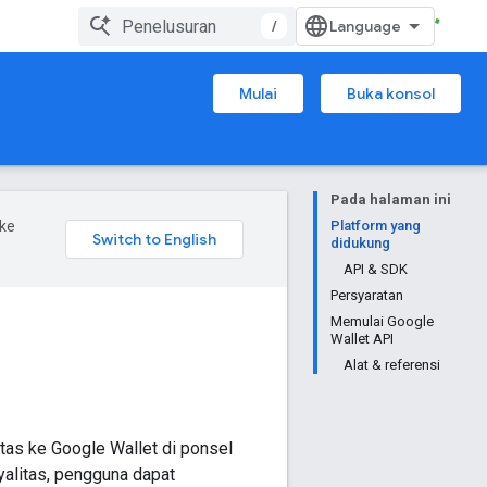
/
Mulai
Buka konsol
Pada halaman ini
ke
Platform yang
didukung
API & SDK
Persyaratan
Memulai Google
Wallet API
Alat & referensi
as ke Google Wallet di ponsel
alitas, pengguna dapat