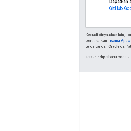
Dapatkan a
GitHub Goo
Kecuali dinyatakan lain, k
berdasarkan
Lisensi Apach
terdaftar dari Oracle dan/at
Terakhir diperbarui pada 2
Interaksi
Google Developer Program
Google Developer Groups
Google Developer Experts
Accelerators
Google Cloud & NVIDIA