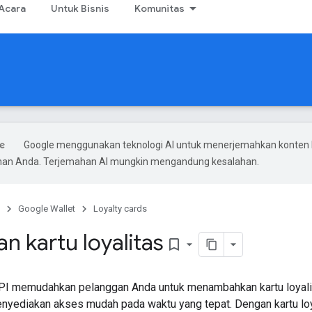
Acara
Untuk Bisnis
Komunitas
Google menggunakan teknologi AI untuk menerjemahkan konten 
ihan Anda. Terjemahan AI mungkin mengandung kesalahan.
Google Wallet
Loyalty cards
n kartu loyalitas
bookmark_border
PI memudahkan pelanggan Anda untuk menambahkan kartu loyalit
nyediakan akses mudah pada waktu yang tepat. Dengan kartu loy