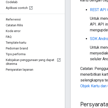
kartu dengan ce
Codelab
Aplikasi contoh
REST API 
Untuk mene
Referensi
API. API 
Catatan Rilis
mengupdat
Kode error
FAQ
SDK Andro
Template kartu
Untuk mene
Pedoman brand
menyediaka
Tips performa
seluler An
Kebijakan penggunaan yang dapat
diterima
Catatan: Penggu
Persyaratan layanan
menerbitkan kar
selengkapnya te
Objek Kartu dan 
Persyarat