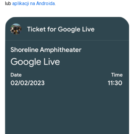
lub
aplikacji na Androida
.