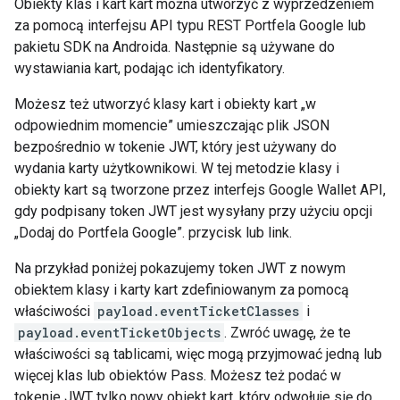
Obiekty klas i kart kart można utworzyć z wyprzedzeniem
za pomocą interfejsu API typu REST Portfela Google lub
pakietu SDK na Androida. Następnie są używane do
wystawiania kart, podając ich identyfikatory.
Możesz też utworzyć klasy kart i obiekty kart „w
odpowiednim momencie” umieszczając plik JSON
bezpośrednio w tokenie JWT, który jest używany do
wydania karty użytkownikowi. W tej metodzie klasy i
obiekty kart są tworzone przez interfejs Google Wallet API,
gdy podpisany token JWT jest wysyłany przy użyciu opcji
„Dodaj do Portfela Google”. przycisk lub link.
Na przykład poniżej pokazujemy token JWT z nowym
obiektem klasy i karty kart zdefiniowanym za pomocą
właściwości
payload.eventTicketClasses
i
payload.eventTicketObjects
. Zwróć uwagę, że te
właściwości są tablicami, więc mogą przyjmować jedną lub
więcej klas lub obiektów Pass. Możesz też podać w
tokenie JWT tylko nowy obiekt kart, który odwołuje się do