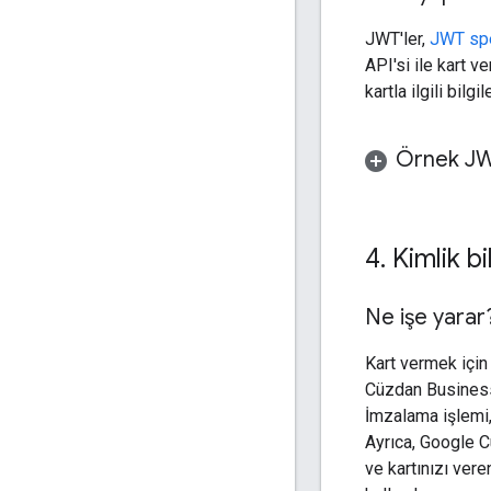
JWT'ler,
JWT spe
API'si ile kart 
kartla ilgili bilg
Örnek JW
4
.
Kimlik bi
Ne işe yarar
Kart vermek içi
Cüzdan Business 
İmzalama işlemi, 
Ayrıca, Google Cü
ve kartınızı vere