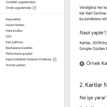
Codelab uygulamaları
Verdiğiniz her k
Örnek uygulamalar
her Kart Sınıfına
bu kimliklere ref
Kaynaklar
Sürüm Notları
Hata kodları
Nasıl yapılır?
SSS
Kart şablonu
Kartlar, JSON b
Markalama kuralları
Google Cüzdan Bu
Performans ipuçları
Kabul Edilebilir Kullanım Politikası
Örnek Kar
Hizmet şartları
2
.
Kartlar 
Ne işe yarar