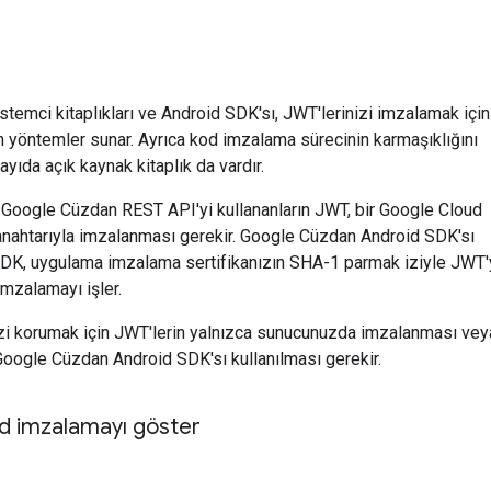
temci kitaplıkları ve Android SDK'sı, JWT'lerinizi imzalamak için
n yöntemler sunar. Ayrıca kod imzalama sürecinin karmaşıklığını
yıda açık kaynak kitaplık da vardır.
 Google Cüzdan REST API'yi kullananların JWT, bir Google Cloud
nahtarıyla imzalanması gerekir. Google Cüzdan Android SDK'sı
 SDK, uygulama imzalama sertifikanızın SHA-1 parmak iziyle JWT'
imzalamayı işler.
nizi korumak için JWT'lerin yalnızca sunucunuzda imzalanması vey
oogle Cüzdan Android SDK'sı kullanılması gerekir.
d imzalamayı göster