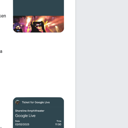
rken
ya