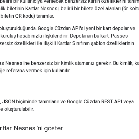
belirli bir kullanıcıya verilecek benzersiz kartın özelliklerini tanım
lik biletinin Kartlar Nesnesi, belirli bir bilete özel alanları (ör. kolt
biletin QR kodu) tanımlar.
oluşturulduğunda, Google Cüzdan API'si yeni bir kart depolar ve
 kuruluş hesabınızla ilişkilendirir. Depolanan bu kart, Passes
siz özellikleri ile ilişkili Kartlar Sınıfının şablon özelliklerinin
s Nesnesi'ne benzersiz bir kimlik atamanız gerekir. Bu kimlik, ka
ğe referans vermek için kullanılır.
 JSON biçiminde tanımlanır ve Google Cüzdan REST API veya
e oluşturulabilir.
tlar Nesnesi'ni göster