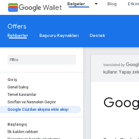
Belgeler
Blog
Etkin
Wallet
Offers
Rehberler
Başvuru Kaynakları
Destek
kullanır. Yapay zeka
Giriş
Genel bakış
Temel kavramlar
Googl
Sınıfları ve Nesneleri Geçirir
Google Cüzdan akışına ekle akışı
Başlangıç
İlk katılım rehberi