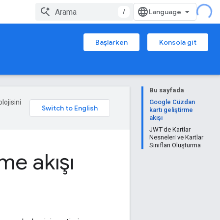
/
Başlarken
Konsola git
Bu sayfada
lojisini
Google Cüzdan
kartı geliştirme
akışı
JWT'de Kartlar
Nesneleri ve Kartlar
Sınıfları Oluşturma
me akışı