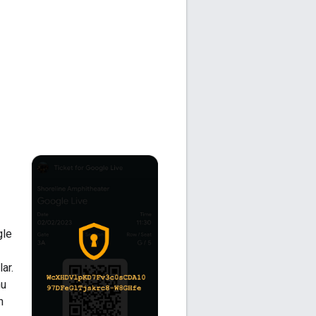
gle
ar.
nu
n