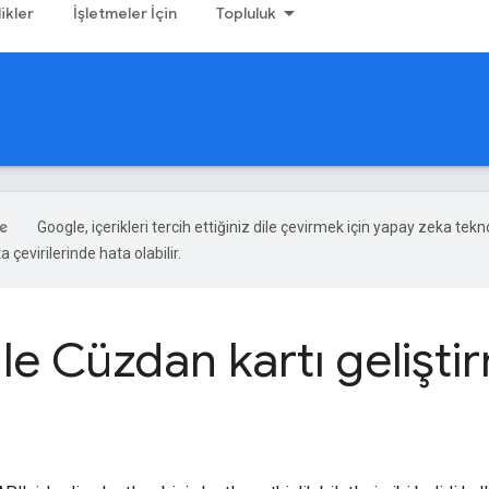
likler
İşletmeler İçin
Topluluk
Google, içerikleri tercih ettiğiniz dile çevirmek için yapay zeka tekno
 çevirilerinde hata olabilir.
e Cüzdan kartı geliştir