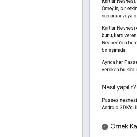
Kartlar Nesnesi, 
Örneğin, bir etkin
numarası veya o 
Kartlar Nesnesi 
bunu, kartı veren
Nesnesi'nin benzer
birleşimidir.
Ayrıca her Passe
verirken bu kimli
Nasıl yapılır?
Passes nesnesi,
Android SDK'sı il
Örnek Kar