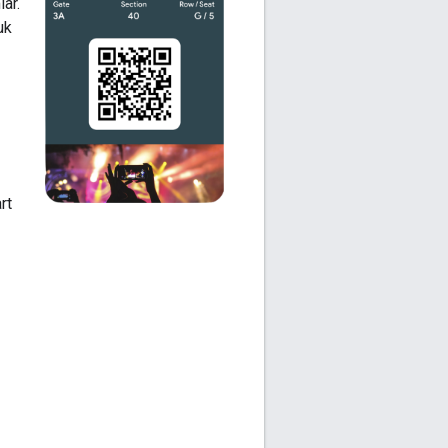
lar.
uk
rt