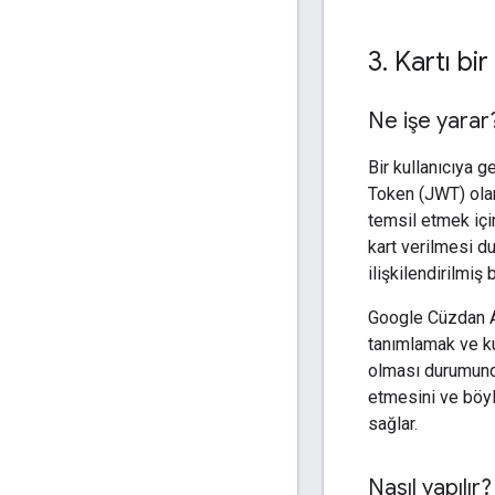
3
.
Kartı bi
Ne işe yarar
Bir kullanıcıya
Token (JWT) olara
temsil etmek için
kart verilmesi d
ilişkilendirilmiş 
Google Cüzdan AP
tanımlamak ve ku
olması durumunda
etmesini ve böyl
sağlar.
Nasıl yapılır?