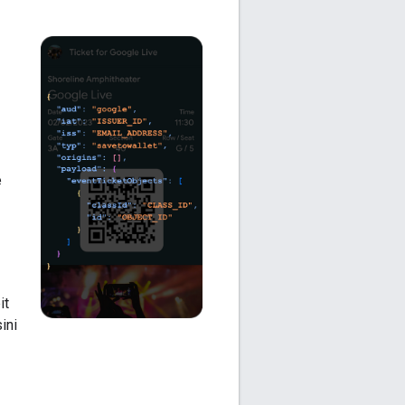
e
it
ini