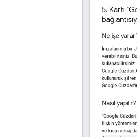
5
.
Kartı "G
bağlantısı
Ne işe yarar
İmzalanmış bir J
verebilirsiniz. B
kullanabilirsiniz
Google Cüzdan API
kullanarak şifren
Google Cüzdan'ına
Nasıl yapılır?
"Google Cüzdan'
ilişkin yöntemle
ve kısa mesaj dah