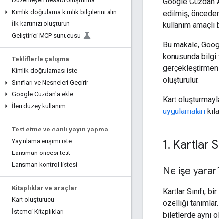
Düzenleyen hesabı oluşturma
Google Cüzdan API'
Kimlik doğrulama kimlik bilgilerini alın
edilmiş, önceden 
İlk kartınızı oluşturun
kullanım amaçlı 
Geliştirici MCP sunucusu
Bu makale, Googl
konusunda bilgi 
Tekliflerle çalışma
gerçekleştirmeni
Kimlik doğrulaması iste
oluşturulur.
Sınıfları ve Nesneleri Geçirir
Google Cüzdan'a ekle
Kart oluşturmayla
İleri düzey kullanım
uygulamaları
kıla
Test etme ve canlı yayın yapma
Yayınlama erişimi iste
1
.
Kartlar S
Lansman öncesi test
Lansman kontrol listesi
Ne işe yarar
Kitaplıklar ve araçlar
Kartlar Sınıfı, b
Kart oluşturucu
özelliği tanımlar.
İstemci Kitaplıkları
biletlerde aynı ol