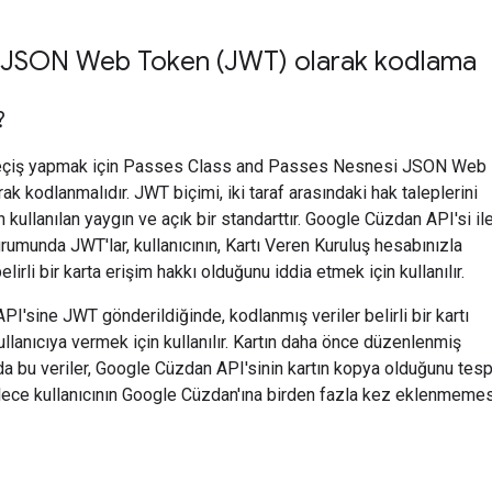
r JSON Web Token (JWT) olarak kodlama
?
 geçiş yapmak için Passes Class and Passes Nesnesi JSON Web
k kodlanmalıdır. JWT biçimi, iki taraf arasındaki hak taleplerini
 kullanılan yaygın ve açık bir standarttır. Google Cüzdan API'si il
urumunda JWT'lar, kullanıcının, Kartı Veren Kuruluş hesabınızla
belirli bir karta erişim hakkı olduğunu iddia etmek için kullanılır.
I'sine JWT gönderildiğinde, kodlanmış veriler belirli bir kartı
llanıcıya vermek için kullanılır. Kartın daha önce düzenlenmiş
 bu veriler, Google Cüzdan API'sinin kartın kopya olduğunu tesp
ece kullanıcının Google Cüzdan'ına birden fazla kez eklenmemes