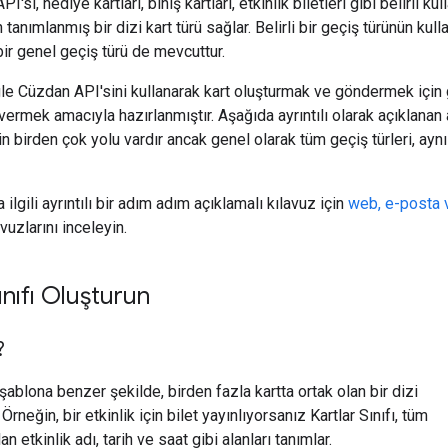
si, hediye kartları, biniş kartları, etkinlik biletleri gibi belirli ku
tanımlanmış bir dizi kart türü sağlar. Belirli bir geçiş türünün kul
bir genel geçiş türü de mevcuttur.
e Cüzdan API'sini kullanarak kart oluşturmak ve göndermek için
vermek amacıyla hazırlanmıştır. Aşağıda ayrıntılı olarak açıklanan 
n birden çok yolu vardır ancak genel olarak tüm geçiş türleri, aynı
 ilgili ayrıntılı bir adım adım açıklamalı kılavuz için
web, e-posta
vuzlarını inceleyin.
ınıfı Oluşturun
?
ir şablona benzer şekilde, birden fazla kartta ortak olan bir dizi
 Örneğin, bir etkinlik için bilet yayınlıyorsanız Kartlar Sınıfı, tüm
an etkinlik adı, tarih ve saat gibi alanları tanımlar.