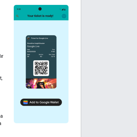
ır
t,
na
a