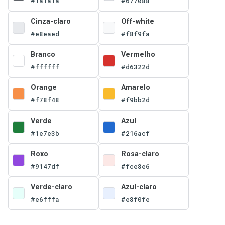
#1a1a1a
#677088
Cinza-claro
Off-white
#e8eaed
#f8f9fa
Branco
Vermelho
#ffffff
#d6322d
Orange
Amarelo
#f78f48
#f9bb2d
Verde
Azul
#1e7e3b
#216acf
Roxo
Rosa-claro
#9147df
#fce8e6
Verde-claro
Azul-claro
#e6fffa
#e8f0fe