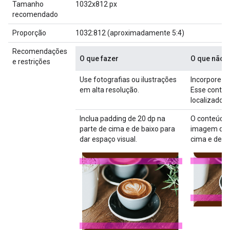
Tamanho
1032x812 px
recomendado
Proporção
1032:812 (aproximadamente 5:4)
Recomendações
O que fazer
O que não f
e restrições
Use fotografias ou ilustrações
Incorpore t
em alta resolução.
Esse conteú
localizado.
Inclua padding de 20 dp na
O conteúdo 
parte de cima e de baixo para
imagem deve
dar espaço visual.
cima e de ba