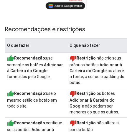
Recomendações e restrições
O que fazer
O que não fazer
Recomendação
:use
Restrição
:não crie seus
somente os botões
Adicionar
próprios botões
Adicionar à
à Carteira do Google
Carteira do Google
ou altere
fornecidos pelo Google.
a fonte, a cor ou o padding do
botão.
Recomendação
:use o
Restrição
:os botões
mesmo estilo de botão em
Adicionar à Carteira do
todo o site.
Google
não podem ser
menores do que os outros.
Recomendação
:verifique
Restrição
:não altere a
se os botões
Adicionar à
cor do botão.