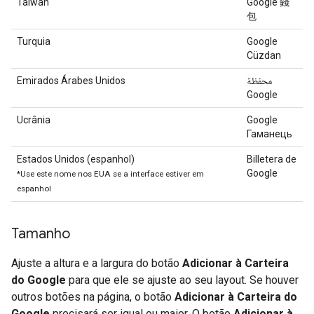
Taiwan
Google 錢
包
Turquia
Google
Cüzdan
Emirados Árabes Unidos
محفظة
Google
Ucrânia
Google
Гаманець
Estados Unidos (espanhol)
Billetera de
Google
*Use este nome nos EUA se a interface estiver em
espanhol
Tamanho
Ajuste a altura e a largura do botão
Adicionar à Carteira
do Google
para que ele se ajuste ao seu layout. Se houver
outros botões na página, o botão
Adicionar à Carteira do
Google
precisará ser igual ou maior. O botão
Adicionar à