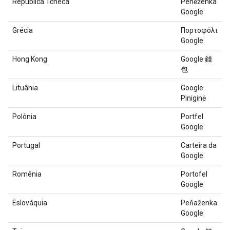
República Tcheca
Peněženka
Google
Grécia
Πορτοφόλι
Google
Hong Kong
Google 錢
包
Lituânia
Google
Piniginė
Polônia
Portfel
Google
Portugal
Carteira da
Google
Romênia
Portofel
Google
Eslováquia
Peňaženka
Google