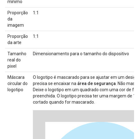
mínimo
Proporção
1:1
da
imagem
Proporção
1:1
da arte
Tamanho
Dimensionamento para o tamanho do dispositivo
real do
pixel
Máscara
O logotipo é mascarado para se ajustar em um design c
circular do
precisa se encaixar na
área de segurança
. Não masca
logotipo
Deixe o logotipo em um quadrado com uma cor de fu
preenchida. O logotipo precisa ter uma margem de 15
cortado quando for mascarado.