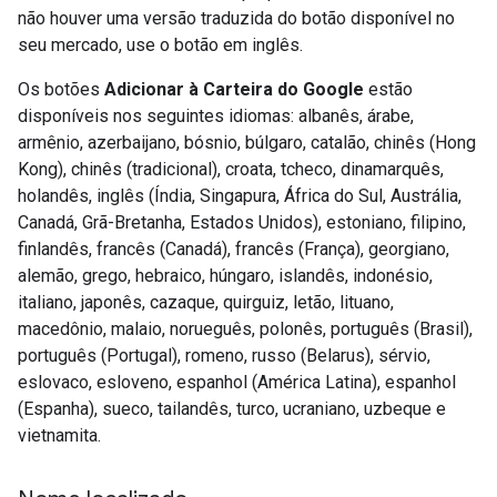
não houver uma versão traduzida do botão disponível no
seu mercado, use o botão em inglês.
Os botões
Adicionar à Carteira do Google
estão
disponíveis nos seguintes idiomas: albanês, árabe,
armênio, azerbaijano, bósnio, búlgaro, catalão, chinês (Hong
Kong), chinês (tradicional), croata, tcheco, dinamarquês,
holandês, inglês (Índia, Singapura, África do Sul, Austrália,
Canadá, Grã-Bretanha, Estados Unidos), estoniano, filipino,
finlandês, francês (Canadá), francês (França), georgiano,
alemão, grego, hebraico, húngaro, islandês, indonésio,
italiano, japonês, cazaque, quirguiz, letão, lituano,
macedônio, malaio, norueguês, polonês, português (Brasil),
português (Portugal), romeno, russo (Belarus), sérvio,
eslovaco, esloveno, espanhol (América Latina), espanhol
(Espanha), sueco, tailandês, turco, ucraniano, uzbeque e
vietnamita.