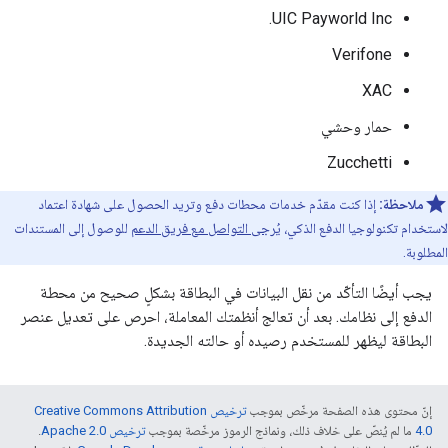
UIC Payworld Inc.
Verifone
XAC
حمار وحشي
Zucchetti
ملاحظة:
إذا كنت مقدّم خدمات محطات دفع وتريد الحصول على شهادة اعتماد
لاستخدام تكنولوجيا الدفع الذكي،
يُرجى التواصل مع فريق الدعم
للوصول إلى المستندات
المطلوبة.
يجب أيضًا التأكّد من نقل البيانات في البطاقة بشكلٍ صحيح من محطة
الدفع إلى نظامك. بعد أن تعالج أنظمتك المعاملة، احرص على تعديل عنصر
البطاقة ليظهر للمستخدم رصيده أو حالته الجديدة.
إنّ محتوى هذه الصفحة مرخّص بموجب
ترخيص Creative Commons Attribution
4.0‏
ما لم يُنصّ على خلاف ذلك، ونماذج الرموز مرخّصة بموجب
ترخيص Apache 2.0‏
.