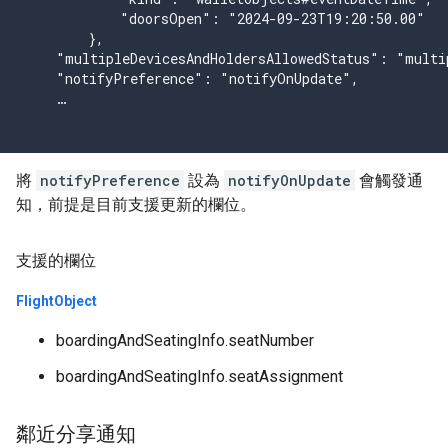
            "doorsOpen": "2024-09-23T19:20:50.00"

        },

    "multipleDevicesAndHoldersAllowedStatus": "multip
    "notifyPreference": "notifyOnUpdate",

    …

將
notifyPreference
設為
notifyOnUpdate
會觸發通
知，前提是目前支援更新的欄位。
支援的欄位
Flight
Object
boardingAndSeatingInfo.seatNumber
boardingAndSeatingInfo.seatAssignment
鄰近分享通知