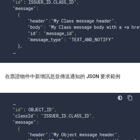
"id"
:
ISSUER_ID
.
CLASS_ID
",
  "
message
":
    {
        "
header
":"
My
Class
message
header
",
        "
body
": "
My
Class
message
body
with
a
<
a
hre
        "
id
": "
message_id
",
        "
message_type
": "
TEXT_AND_NOTIFY
"
},
…
在票證物件中新增訊息並傳送通知的 JSON 要求範例
…
"id"
:
OBJECT_ID
",
  "
classId
": "
ISSUER_ID
.
CLASS_ID
",
  "
message
":
    {
        "
header
":"
My
Object
message
header
",