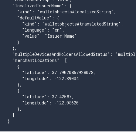
  "localizedIssuerName": {

    "kind": "walletobjects#localizedString",

    "defaultValue": {

      "kind": "walletobjects#translatedString",

      "language": "en",

      "value": "Issuer Name"

    }

  },

  "multipleDevicesAndHoldersAllowedStatus": "multiple
  "merchantLocations": [

    {

      "latitude": 37.79020867928078,

      "longitude": -122.39004

    },

    {

      "latitude": 37.42587,

      "longitude": -122.08620

    },

  ]

}