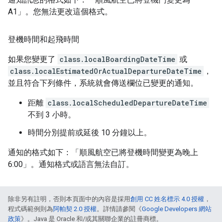
A1」。您無法更改這個格式。
登機時間和起飛時間
如果您變更了
class.localBoardingDateTime
或
class.localEstimatedOrActualDepartureDateTime
，
並且符合下列條件，系統就會傳送欄位已變更的通知。
距離
class.localScheduledDepartureDateTime
不到 3 小時。
時間分別提前或延後 10 分鐘以上。
通知的格式如下：「順風航空已將登機時間變更為晚上
6:00」。通知格式或語言無法自訂。
除非另有註明，否則本頁面中的內容是採用
創用 CC 姓名標示 4.0 授權
，
程式碼範例則為
阿帕契 2.0 授權
。詳情請參閱《
Google Developers 網站
政策
》。Java 是 Oracle 和/或其關聯企業的註冊商標。