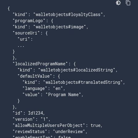
{

  "kind": "walletobjects#loyaltyClass",

  "programLogo": {

  "kind": "walletobjects#image",

  "sourceUri": {

    "uri":

    ...

  }

  },

  "localizedProgramName": {

    "kind": "walletobjects#localizedString",

    "defaultValue": {

      "kind": "walletobjects#translatedString",

      "language": "en",

      "value": "Program Name",

    }

  },

  "id": Id1234,

  "version": "1",

  "allowMultipleUsersPerObject": true,

  "reviewStatus": "underReview",

  "enableSmartTap": false,
