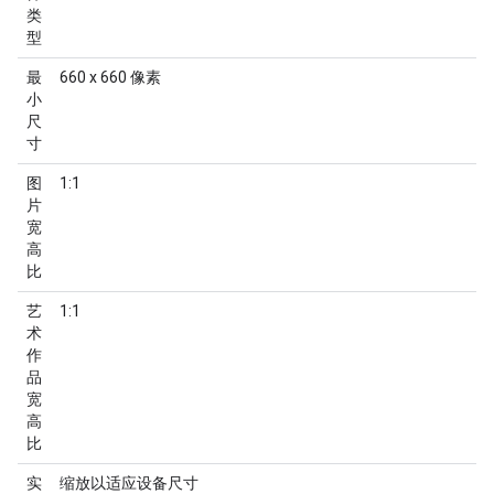
类
型
最
660 x 660 像素
小
尺
寸
图
1:1
片
宽
高
比
艺
1:1
术
作
品
宽
高
比
实
缩放以适应设备尺寸