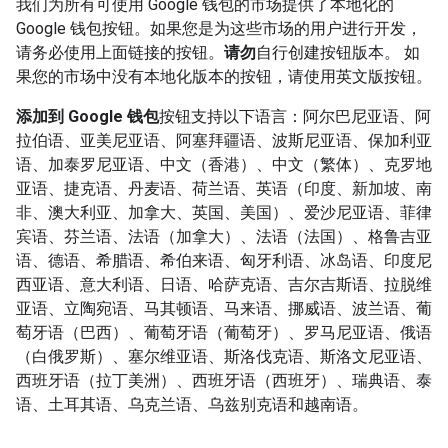
我们为所有可使用 Google 钱包的市场提供了本地化的
Google 钱包按钮。如果您是为这些市场的用户进行开发，
请务必使用上面链接的按钮。
请勿
自行创建按钮版本。 如
果您的市场中没有本地化版本的按钮，请使用英文版按钮。
添加到 Google 钱包
按钮支持以下语言：阿尔巴尼亚语、阿
拉伯语、亚美尼亚语、阿塞拜疆语、波斯尼亚语、保加利亚
语、加泰罗尼亚语、中文（香港）、中文（繁体）、克罗地
亚语、捷克语、丹麦语、荷兰语、英语（印度、新加坡、南
非、澳大利亚、加拿大、英国、美国）、爱沙尼亚语、菲律
宾语、芬兰语、法语（加拿大）、法语（法国）、格鲁吉亚
语、德语、希腊语、希伯来语、匈牙利语、冰岛语、印度尼
西亚语、意大利语、日语、哈萨克语、吉尔吉斯语、拉脱维
亚语、立陶宛语、马其顿语、马来语、挪威语、波兰语、葡
萄牙语（巴西）、葡萄牙语（葡萄牙）、罗马尼亚语、俄语
（白俄罗斯）、塞尔维亚语、斯洛伐克语、斯洛文尼亚语、
西班牙语（拉丁美洲）、西班牙语（西班牙）、瑞典语、泰
语、土耳其语、乌克兰语、乌兹别克语和越南语。