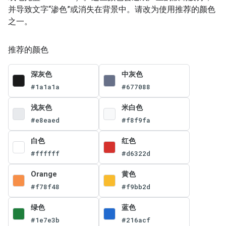
并导致文字“渗色”或消失在背景中。请改为使用推荐的颜色
之一。
推荐的颜色
深灰色
中灰色
#1a1a1a
#677088
浅灰色
米白色
#e8eaed
#f8f9fa
白色
红色
#ffffff
#d6322d
Orange
黄色
#f78f48
#f9bb2d
绿色
蓝色
#1e7e3b
#216acf