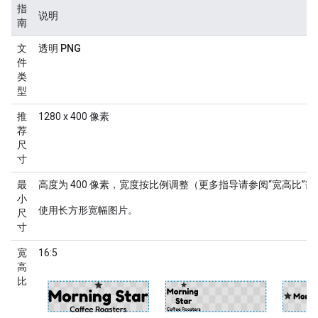
指
说明
南
文
透明 PNG
件
类
型
推
1280 x 400 像素
荐
尺
寸
最
高度为 400 像素，宽度按比例调整（更多指导请参阅“宽高比”部
小
使用长方形宽幅图片。
尺
寸
宽
16:5
高
比