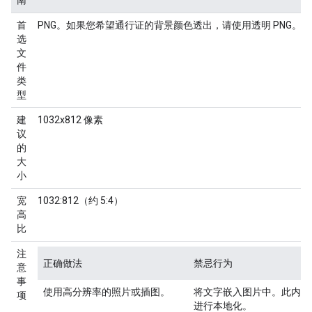
南
首
PNG。如果您希望通行证的背景颜色透出，请使用透明 PNG。
选
文
件
类
型
建
1032x812 像素
议
的
大
小
宽
1032:812（约 5:4）
高
比
注
正确做法
禁忌行为
意
事
使用高分辨率的照片或插图。
将文字嵌入图片中。此内容
项
进行本地化。