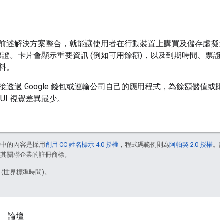
前述解決方案整合，就能讓使用者在行動裝置上購買及儲存虛擬
票證。卡片會顯示重要資訊 (例如可用餘額)，以及到期時間、票
料。
接透過 Google 錢包或運輸公司自己的應用程式，為餘額儲值
UI 視覺差異最少。
面中的內容是採用
創用 CC 姓名標示 4.0 授權
，程式碼範例則為
阿帕契 2.0 授權
。
e 和/或其關聯企業的註冊商標。
5 (世界標準時間)。
論壇