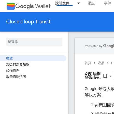
說明文件
網誌
事件
Wallet
Closed loop transit
總覽
首頁
產品
G
支援的票券類型
必備條件
總覽
bookmark_border
服務條款指南
Google 錢
解決方案：
封閉迴圈