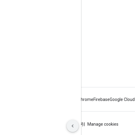
Google Developer Program
Google Developer Groups
Google Developer Experts
Accelerators
Google Cloud & NVIDIA
Android
Chrome
Firebase
Google Cloud
條款
隱私權
ICP证合字B2-20070004号
Manage cookies