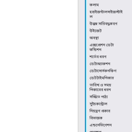
কলাম
হরাইজন্টালসাইজস্টাই
ল
উল্লম্ব সারিবদ্ধকরণ
উইজেট
অবস্থা
এক্সপ্রেশন ডেটা
কন্ডিশন
শর্তের ধরণ
ডেটাঅ্যাকশন
ডেটাসোর্সকনফিগ
ডেটটাইমপিকার
তারিখ ও সময়
পিকারের ধরন
সজ্জিত পাঠ্য
সুইচকন্ট্রোল
নিয়ন্ত্রণ প্রকার
বিভাজক
এন্ডনেভিগেশন