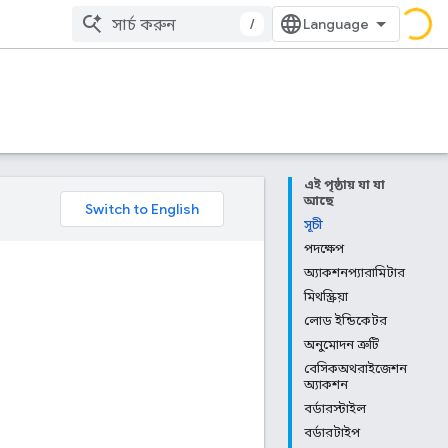
/
এই পৃষ্ঠায় যা যা
আছে
সূচী
পদক্ষেপ
অ্যাকশনপ্যারামিটার
মিথস্ক্রিয়া
লোড ইন্ডিকেটর
অনুমোদন ত্রুটি
বেসিকঅথরাইজেশন
অ্যাকশন
বর্ডারস্টাইল
বর্ডারটাইপ