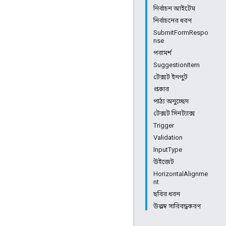
নির্বাচন আইটেম
নির্বাচনের ধরণ
SubmitFormRespo
nse
পরামর্শ
SuggestionItem
টেক্সট ইনপুট
প্রকার
পাঠ্য অনুচ্ছেদ
টেক্সট সিনট্যাক্স
Trigger
Validation
InputType
উইজেট
HorizontalAlignme
nt
ছবির ধরন
উল্লম্ব সারিবদ্ধকরণ