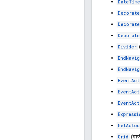
DateTime
Decorate
Decorate
Decorate
Divider
(
EndNavig
EndNavig
EventAct
EventAct
EventAct
Expressi
GetAutoc
Grid
(বার্