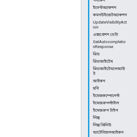
পদক্ষেপ
ইভেন্টঅ্যাকশন
কমনউইজেটঅ্যাকশন
UpdateVisibilityAct
ion
এক্সপ্রেশন ডেটা
GetAutocompletio
nResponse
গ্রিড
গ্রিডআইটেম
গ্রিডআইটেমলেআউ
ট
আইকন
ছবি
ইমেজকম্পোনেন্ট
ইমেজক্রপস্টাইল
ইমেজক্রপ টাইপ
লিঙ্ক
লিঙ্ক প্রিভিউ
ম্যাটেরিয়ালআইকন