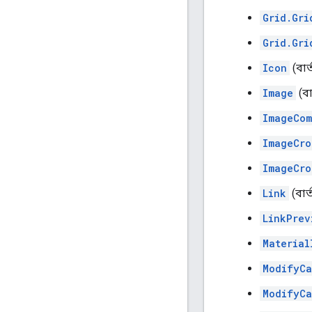
Grid.Gri
Grid.Gri
Icon
(বার্
Image
(বার
ImageCom
ImageCro
ImageCro
Link
(বার্
LinkPrev
Material
ModifyCa
ModifyCa