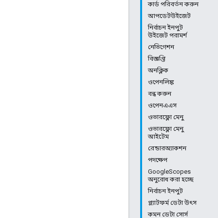
কার্ড পরিবর্তন করুন
আপডেটউইজেট
নির্বাচন ইনপুট
উইজেট পরামর্শ
নেভিগেশন
বিজ্ঞপ্তি
অনক্লিক
ওপেনলিঙ্ক
বন্ধ করুন
ওপেনএএস
ওভারফ্লো মেনু
ওভারফ্লো মেনু
আইটেম
রেন্ডারঅ্যাকশন
পদক্ষেপ
GoogleScopes
অনুরোধ করা হচ্ছে
নির্বাচন ইনপুট
প্ল্যাটফর্ম ডেটা উৎস
কমন ডেটা সোর্স