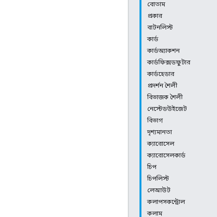
বোতাম
প্রকার
বাটনলিস্ট
কার্ড
কার্ডঅ্যাকশন
কার্ডফিক্সডফুটার
কার্ডহেডার
প্রদর্শন শৈলী
বিভাজক শৈলী
নেস্টেডউইজেট
বিভাগ
দৃশ্যমানতা
ক্যারোসেল
ক্যারোসেলকার্ড
চিপ
চিপলিস্ট
লেআউট
কলাপসকন্ট্রোল
কলাম