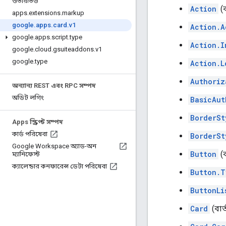
ওভারভিউ
Action
(ব
apps
.
extensions
.
markup
google
.
apps
.
card
.
v1
Action.A
google
.
apps
.
script
.
type
Action.I
google
.
cloud
.
gsuiteaddons
.
v1
google
.
type
Action.L
Authoriz
অন্যান্য REST এবং RPC সম্পদ
অডিট লগিং
BasicAut
BorderSt
Apps স্ক্রিপ্ট সম্পদ
কার্ড পরিষেবা
BorderSt
Google Workspace অ্যাড-অন
Button
(ব
ম্যানিফেস্ট
ক্যালেন্ডার কনফারেন্স ডেটা পরিষেবা
Button.T
ButtonLi
Card
(বার্