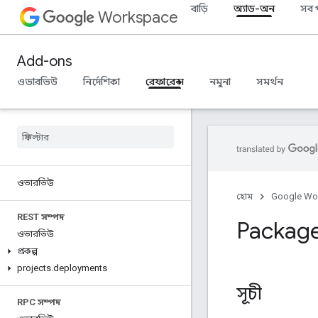
বাড়ি
অ্যাড-অন
সব 
Workspace
Add-ons
ওভারভিউ
নির্দেশিকা
রেফারেন্স
নমুনা
সমর্থন
ওভারভিউ
হোম
Google Wo
REST সম্পদ
Package
ওভারভিউ
প্রকল্প
projects
.
deployments
সূচী
RPC সম্পদ