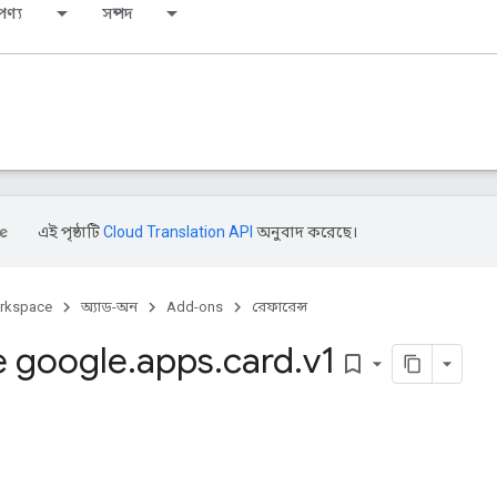
পণ্য
সম্পদ
এই পৃষ্ঠাটি
Cloud Translation API
অনুবাদ করেছে।
rkspace
অ্যাড-অন
Add-ons
রেফারেন্স
 google
.
apps
.
card
.
v1
bookmark_border