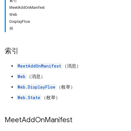
索引
MeetAddOnManifest
Web
DisplayFlow
州
索引
MeetAddOnManifest
（消息）
Web
（消息）
Web.DisplayFlow
（枚举）
Web.State
（枚举）
Meet
Add
On
Manifest