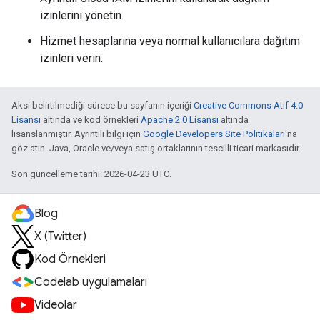
izinlerini yönetin.
Hizmet hesaplarına veya normal kullanıcılara dağıtım
izinleri verin.
Aksi belirtilmediği sürece bu sayfanın içeriği
Creative Commons Atıf 4.0
Lisansı
altında ve kod örnekleri
Apache 2.0 Lisansı
altında
lisanslanmıştır. Ayrıntılı bilgi için
Google Developers Site Politikaları
'na
göz atın. Java, Oracle ve/veya satış ortaklarının tescilli ticari markasıdır.
Son güncelleme tarihi: 2026-04-23 UTC.
Blog
X (Twitter)
Kod Örnekleri
Codelab uygulamaları
Videolar