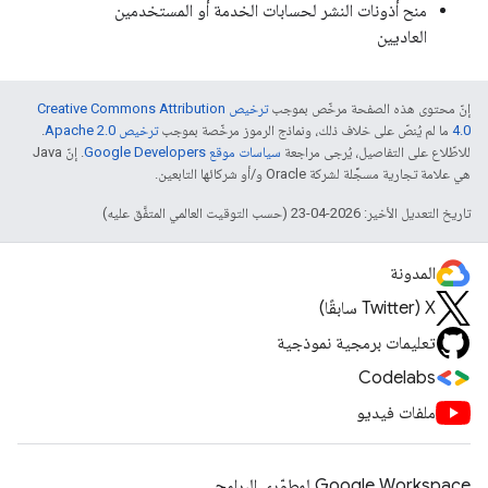
منح أذونات النشر لحسابات الخدمة أو المستخدمين
العاديين
إنّ محتوى هذه الصفحة مرخّص بموجب
ترخيص Creative Commons Attribution
4.0‏
ما لم يُنصّ على خلاف ذلك، ونماذج الرموز مرخّصة بموجب
ترخيص Apache 2.0‏
.
للاطّلاع على التفاصيل، يُرجى مراجعة
سياسات موقع Google Developers‏
. إنّ Java
هي علامة تجارية مسجَّلة لشركة Oracle و/أو شركائها التابعين.
تاريخ التعديل الأخير: 2026-04-23 (حسب التوقيت العالمي المتفَّق عليه)
المدونة
‫X ‏(Twitter سابقًا)
تعليمات برمجية نموذجية
Codelabs
ملفات فيديو
Google Workspace لمطوّري البرامج