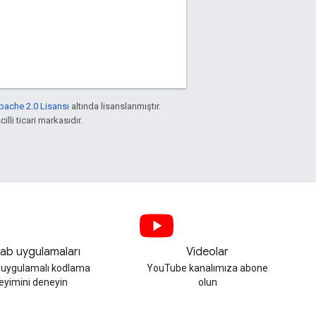
pache 2.0 Lisansı
altında lisanslanmıştır.
illi ticari markasıdır.
ab uygulamaları
Videolar
, uygulamalı kodlama
YouTube kanalımıza abone
eyimini deneyin
olun