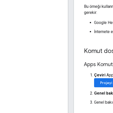
Bu örneği kullan
gerekir:
Google Hes
İnternete e
Komut dos
Apps Komut 
Çeviri
Apps
Projeyi
Genel bak
Genel bakı