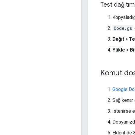
Test dağıtım
Kopyaladı
Code.gs
Dağıt
>
Te
Yükle
>
Bi
Komut dosy
Google Do
Sağ kenar 
İstenirse e
Dosyanızda
Eklentide