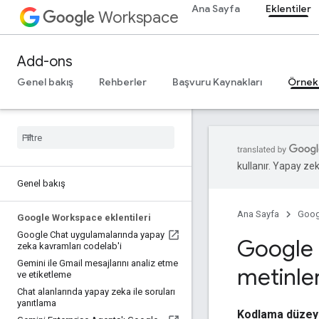
Ana Sayfa
Eklentiler
Workspace
Add-ons
Genel bakış
Rehberler
Başvuru Kaynakları
Örnek
kullanır. Yapay zeka
Genel bakış
Ana Sayfa
Goog
Google Workspace eklentileri
Google Chat uygulamalarında yapay
Google
zeka kavramları codelab'i
Gemini ile Gmail mesajlarını analiz etme
metinle
ve etiketleme
Chat alanlarında yapay zeka ile soruları
yanıtlama
Kodlama düzey