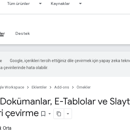
Tüm ürünler
Kaynaklar
ler
Destek
Google, içerikleri tercih ettiğiniz dile çevirmek için yapay zeka tekno
 çevirilerinde hata olabilir.
le Workspace
Eklentiler
Add-ons
Örnekler
 Dokümanlar
,
E-Tablolar ve Slayt
ri çevirme
bookmark_border
i
: Orta