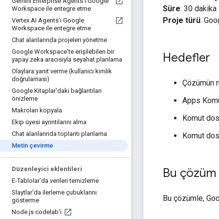
Gemini Enterprise Agents'ı Google
Süre
: 30 dakika
Workspace ile entegre etme
Proje türü
: Goo
Vertex AI Agents'ı Google
Workspace ile entegre etme
Chat alanlarında projeleri yönetme
Google Workspace'te erişilebilen bir
Hedefler
yapay zeka aracısıyla seyahat planlama
Olaylara yanıt verme (kullanıcı kimlik
doğrulaması)
Çözümün ne
Google Kitaplar'daki bağlantıları
önizleme
Apps Komut
Makroları kopyala
Komut dosy
Ekip üyesi ayrıntılarını alma
Chat alanlarında toplantı planlama
Komut dosya
Metin çevirme
Düzenleyici eklentileri
Bu çözüm 
E-Tablolar'da verileri temizleme
Slaytlar'da ilerleme çubuklarını
Bu çözümle, Goog
gösterme
Node
.
js codelab'i