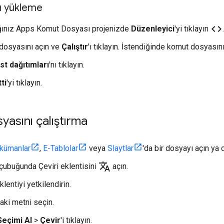
ı yükleme
code
ğınız Apps Komut Dosyası projenizde
Düzenleyici
'yi tıklayın
.
dosyasını açın ve
Çalıştır
'ı tıklayın. İstendiğinde komut dosyasını
st dağıtımları
'nı tıklayın.
tti
'yi tıklayın.
asını çalıştırma
kümanlar
,
E-Tablolar
veya
Slaytlar
'da bir dosyayı açın ya 
translate
çubuğunda Çeviri eklentisini
açın.
klentiyi yetkilendirin.
ki metni seçin.
Seçimi Al
>
Çevir
'i tıklayın.