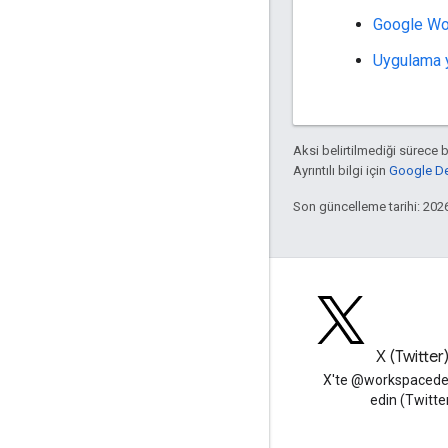
Google Wor
Uygulama 
Aksi belirtilmediği sürece 
Ayrıntılı bilgi için
Google Dev
Son güncelleme tarihi: 202
Blog
X (Twitter
Google Workspace Developers
X'te @workspacedev
blogunu okuyun
edin (Twitte