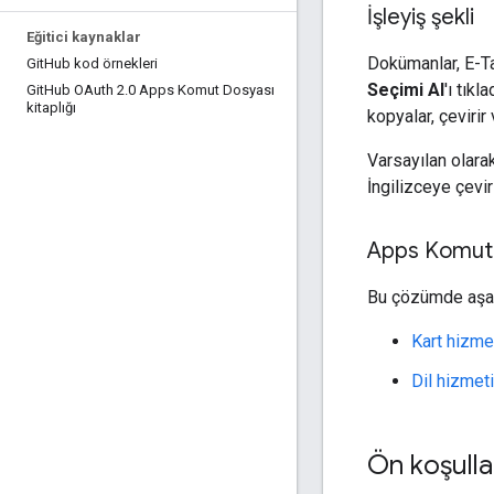
İşleyiş şekli
Eğitici kaynaklar
Dokümanlar, E-Ta
Git
Hub kod örnekleri
Seçimi Al
'ı tık
Git
Hub OAuth 2
.
0 Apps Komut Dosyası
kitaplığı
kopyalar, çevirir
Varsayılan olara
İngilizceye çevir
Apps Komut 
Bu çözümde aşağı
Kart hizme
Dil hizmeti
Ön koşulla