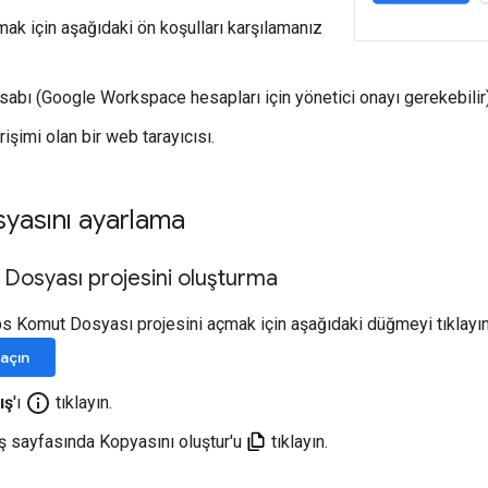
mak için aşağıdaki ön koşulları karşılamanız
abı (Google Workspace hesapları için yönetici onayı gerekebilir)
rişimi olan bir web tarayıcısı.
yasını ayarlama
Dosyası projesini oluşturma
 Komut Dosyası projesini açmak için aşağıdaki düğmeyi tıklayın
 açın
info_outline
ış
'ı
tıklayın.
ş sayfasında Kopyasını oluştur'u
tıklayın.