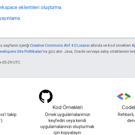
kspace eklentileri oluşturma
yayınlama
bu sayfanın içeriği
Creative Commons Atıf 4.0 Lisansı
altında ve kod örnekleri
A
elopers Site Politikaları
'na göz atın. Java, Oracle ve/veya satış ortaklarının tesc
6-05-29 UTC.
)
Kod Örnekleri
Codel
s'i takip
Örnek uygulamalarımızı
Rehberli
r)
keşfedin veya kendi
den
uygulamalarınızı oluşturmak
için kopyalayın