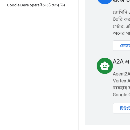
এজেন্
Google Developers ইভেন্টে যোগ দিন
জেমিনি এ
তৈরি করু
স্টোর, 
অনের সা
কোডল্
A2A এজ
smart_toy
Agent2A
Vertex A
ব্যবহার
Google 
টিউটো