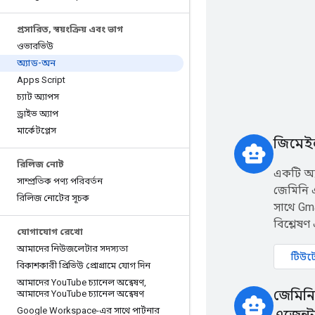
প্রসারিত
,
স্বয়ংক্রিয় এবং ভাগ
ওভারভিউ
অ্যাড-অন
Apps Script
চ্যাট অ্যাপস
ড্রাইভ অ্যাপ
মার্কেটপ্লেস
জিমেইল
smart_toy
রিলিজ নোট
একটি অ্
সাম্প্রতিক পণ্য পরিবর্তন
জেমিনি 
রিলিজ নোটের সূচক
সাথে Gma
বিশ্লেষ
যোগাযোগ রেখো
আমাদের নিউজলেটার সদস্যতা
টিউটো
বিকাশকারী প্রিভিউ প্রোগ্রামে যোগ দিন
আমাদের You
Tube চ্যানেল অন্বেষণ
,
জেমিনি
আমাদের You
Tube চ্যানেল অন্বেষণ
smart_toy
Google Workspace-এর সাথে পার্টনার