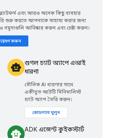
প্ল্যাটফর্ম এবং আরও অনেক কিছু ব্যবহার
তৈরি শুরু করতে আপনাকে সাহায্য করার জন্য
 নমুনাগুলি আবিষ্কার করুন এবং চেষ্টা করুন।
ন্বেষণ করুন
গুগল চ্যাট অ্যাপে এআই
smart_toy
ধারণা
মৌলিক AI ধারণার সাথে
একীভূত আটটি মিনিমালিস্ট
চ্যাট অ্যাপ তৈরি করুন।
কোডল্যাব খুলুন
ADK এজেন্ট কুইকস্টার্ট
smart_toy