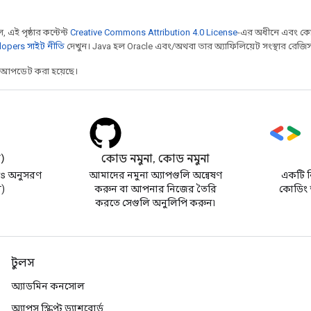
 এই পৃষ্ঠার কন্টেন্ট
Creative Commons Attribution 4.0 License
-এর অধীনে এবং কো
opers সাইট নীতি
দেখুন। Java হল Oracle এবং/অথবা তার অ্যাফিলিয়েট সংস্থার রেজিস্টার
র আপডেট করা হয়েছে।
র)
কোড নমুনা, কোড নমুনা
s অনুসরণ
আমাদের নমুনা অ্যাপগুলি অন্বেষণ
একটি নি
র)
করুন বা আপনার নিজের তৈরি
কোডিং অ
করতে সেগুলি অনুলিপি করুন৷
টুলস
অ্যাডমিন কনসোল
অ্যাপস স্ক্রিপ্ট ড্যাশবোর্ড