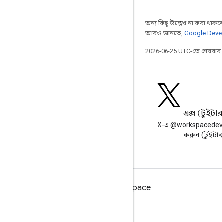
অন্য কিছু উল্লেখ না করা থাকলে,
আরও জানতে,
Google Devel
2026-06-25 UTC-তে শেষবা
ব্লগ
এক্স (টুইটা
Google Workspace Developers
X-এ @workspacedev
ব্লগ পড়ুন
করুন (টুইটা
ডেভেলপারদের জন্য Google Workspace
প্ল্যাটফর্ম ওভারভিউ
বিকাশকারী পণ্য