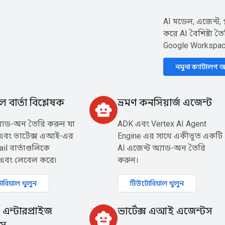
AI মডেল, এজেন্ট, 
করে AI বৈশিষ্ট্য 
Google Workspace
নমুনা ক্যাটালগ অ
 বার্তা বিশ্লেষক
ভ্রমণ কনসিয়ার্জ এজেন্ট
smart_toy
যাড-অন তৈরি করুন যা
ADK এবং Vertex AI Agent
এবং ভার্টেক্স এআই-এর
Engine এর সাথে একীভূত একটি
il বার্তাগুলিকে
AI এজেন্ট অ্যাড-অন তৈরি
ণ এবং লেবেল করে৷
করুন।
রিয়াল খুলুন
টিউটোরিয়াল খুলুন
 এন্টারপ্রাইজ
ভার্টেক্স এআই এজেন্টস
smart_toy