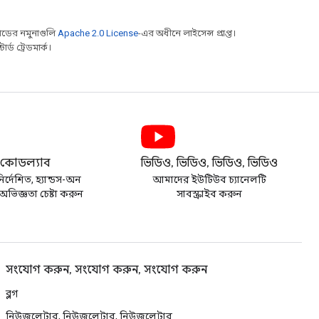
ডের নমুনাগুলি
Apache 2.0 License
-এর অধীনে লাইসেন্স প্রাপ্ত।
্ড ট্রেডমার্ক।
কোডল্যাব
ভিডিও, ভিডিও, ভিডিও, ভিডিও
র্দেশিত, হ্যান্ডস-অন
আমাদের ইউটিউব চ্যানেলটি
ভিজ্ঞতা চেষ্টা করুন
সাবস্ক্রাইব করুন
সংযোগ করুন, সংযোগ করুন, সংযোগ করুন
ব্লগ
নিউজলেটার, নিউজলেটার, নিউজলেটার