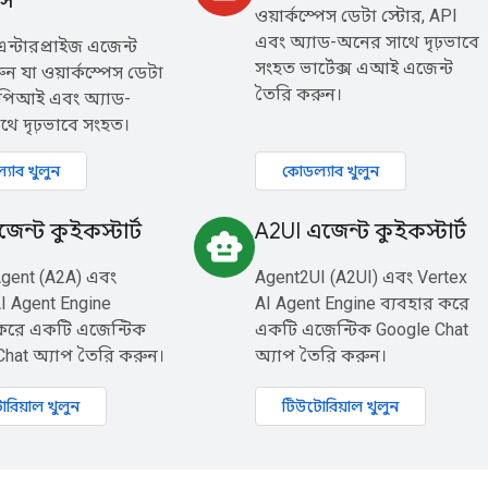
টস
ওয়ার্কস্পেস ডেটা স্টোর, API
এবং অ্যাড-অনের সাথে দৃঢ়ভাবে
ন্টারপ্রাইজ এজেন্ট
সংহত ভার্টেক্স এআই এজেন্ট
ন যা ওয়ার্কস্পেস ডেটা
তৈরি করুন।
এপিআই এবং অ্যাড-
থে দৃঢ়ভাবে সংহত।
যাব খুলুন
কোডল্যাব খুলুন
েন্ট কুইকস্টার্ট
A2UI এজেন্ট কুইকস্টার্ট
smart_toy
gent (A2A) এবং
Agent2UI (A2UI) এবং Vertex
I Agent Engine
AI Agent Engine ব্যবহার করে
 করে একটি এজেন্টিক
একটি এজেন্টিক Google Chat
Chat অ্যাপ তৈরি করুন।
অ্যাপ তৈরি করুন।
রিয়াল খুলুন
টিউটোরিয়াল খুলুন