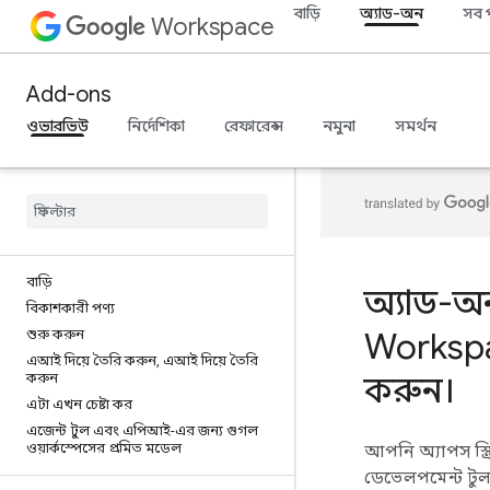
বাড়ি
অ্যাড-অন
সব 
Workspace
Add-ons
ওভারভিউ
নির্দেশিকা
রেফারেন্স
নমুনা
সমর্থন
বাড়ি
অ্যাড-অ
বিকাশকারী পণ্য
Workspac
শুরু করুন
এআই দিয়ে তৈরি করুন
,
এআই দিয়ে তৈরি
করুন।
করুন
এটা এখন চেষ্টা কর
এজেন্ট টুল এবং এপিআই-এর জন্য গুগল
ওয়ার্কস্পেসের প্রমিত মডেল
আপনি অ্যাপস স্ক
ডেভেলপমেন্ট টুল 