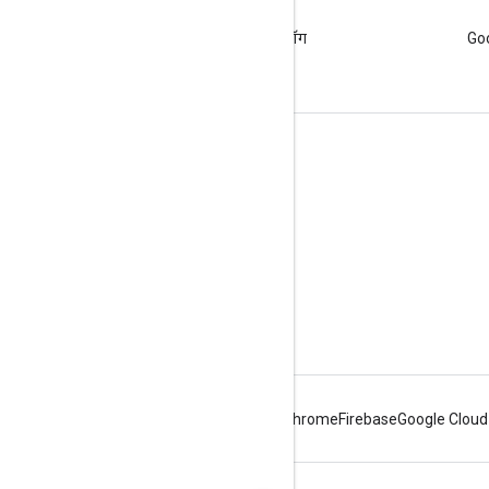
ब्लॉग
Google Workspace डेवलपर ब्लॉग
Goo
पढ़ें
डेवलपर के लिए Google Workspace
प्लैटफ़ॉर्म की खास जानकारी
डेवलपर के लिए प्रॉडक्ट
रिलीज़ टिप्पणियां
डेवलपर सहायता
सेवा की शर्तों
Android
Chrome
Firebase
Google Cloud