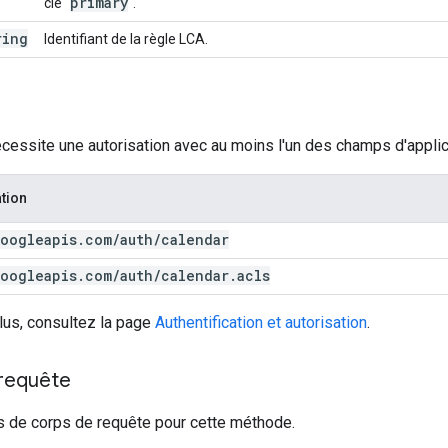
primary
clé "
".
ring
Identifiant de la règle LCA.
cessite une autorisation avec au moins l'un des champs d'applic
tion
oogleapis
.
com
/
auth
/
calendar
oogleapis
.
com
/
auth
/
calendar
.
acls
lus, consultez la page
Authentification et autorisation
.
 requête
s de corps de requête pour cette méthode.