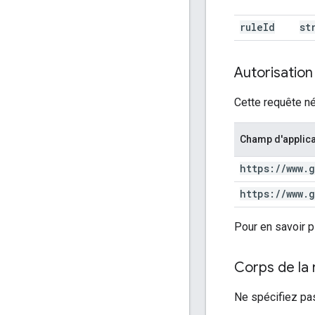
rule
Id
st
Autorisation
Cette requête né
Champ d'applica
https:
/
/
www
.
g
https:
/
/
www
.
g
Pour en savoir p
Corps de la
Ne spécifiez pa