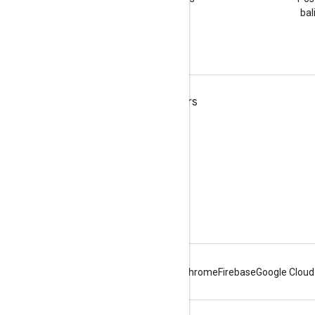
Google Workspace
bal
Google Workspace for Developers
Présentation de la plate-forme
Produits pour les développeurs
Notes de version
Assistance réservée aux développeurs
Conditions d'utilisation
Android
Chrome
Firebase
Google Cloud