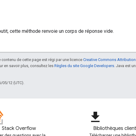
outit, cette méthode renvoie un corps de réponse vide.
le contenu de cette page est régi par une licence
Creative Commons Attribution
our en savoir plus, consultez les
Règles du site Google Developers
. Java est 
6/05/12 (UTC).
file_download
Stack Overflow
Bibliothèques clien
er des questions avec la
Télécharger une bibliot