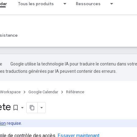
dar
Tous les produits
Ressources
sistance
Google utilise la technologie IA pour traduire le contenu dans votr
es traductions générées par IA peuvent contenir des erreurs.
 Workspace
Google Calendar
Référence
ete
bookmark_border
ion
requise.
gle de contrôle des accès.
Essayer maintenant