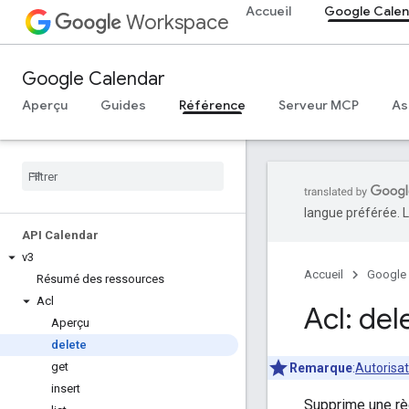
Accueil
Google Calen
Workspace
Google Calendar
Aperçu
Guides
Référence
Serveur MCP
As
langue préférée. L
API Calendar
v3
Accueil
Google
Résumé des ressources
Acl
Acl: del
Aperçu
delete
get
Remarque
:
Autorisat
insert
Supprime une rè