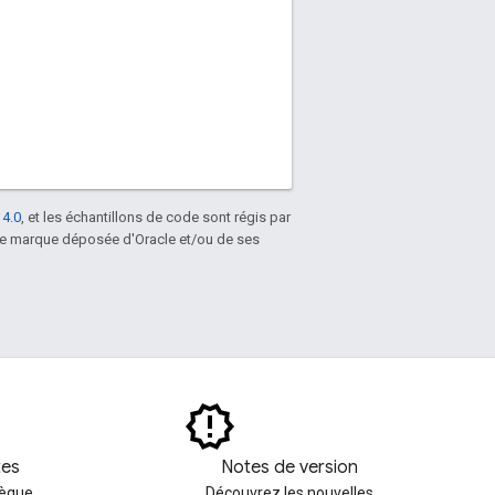
 4.0
, et les échantillons de code sont régis par
une marque déposée d'Oracle et/ou de ses
tes
Notes de version
hèque
Découvrez les nouvelles