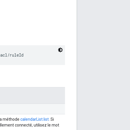
/acl/
ruleId
z la méthode
calendarList.list
. Si
ellement connecté, utilisez le mot