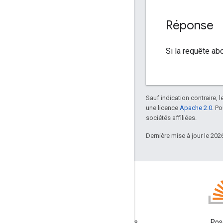
Réponse
Si la requête ab
Sauf indication contraire, 
une licence
Apache 2.0
. P
sociétés affiliées.
Dernière mise à jour le 202
Blog
Lire le blog des développeurs
Pos