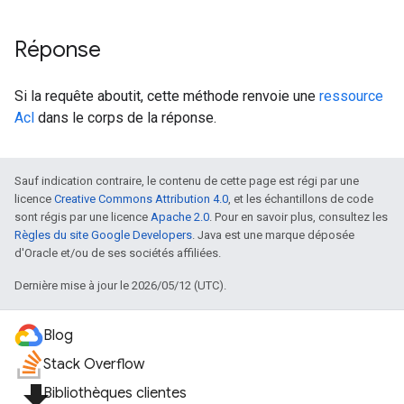
Réponse
Si la requête aboutit, cette méthode renvoie une
ressource
Acl
dans le corps de la réponse.
Sauf indication contraire, le contenu de cette page est régi par une
licence
Creative Commons Attribution 4.0
, et les échantillons de code
sont régis par une licence
Apache 2.0
. Pour en savoir plus, consultez les
Règles du site Google Developers
. Java est une marque déposée
d'Oracle et/ou de ses sociétés affiliées.
Dernière mise à jour le 2026/05/12 (UTC).
Blog
Stack Overflow
file_download
Bibliothèques clientes