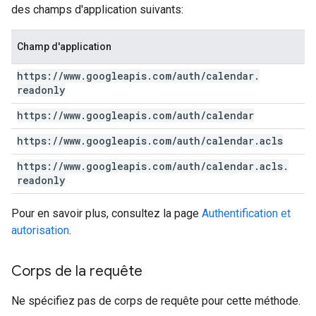
des champs d'application suivants:
Champ d'application
https:
/
/
www
.
googleapis
.
com
/
auth
/
calendar
.
readonly
https:
/
/
www
.
googleapis
.
com
/
auth
/
calendar
https:
/
/
www
.
googleapis
.
com
/
auth
/
calendar
.
acls
https:
/
/
www
.
googleapis
.
com
/
auth
/
calendar
.
acls
.
readonly
Pour en savoir plus, consultez la page
Authentification et
autorisation
.
Corps de la requête
Ne spécifiez pas de corps de requête pour cette méthode.