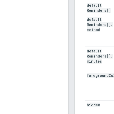
default
Reminders[]
default
Reminders[]
.
method
default
Reminders[]
.
minutes
foreground
Co
hidden