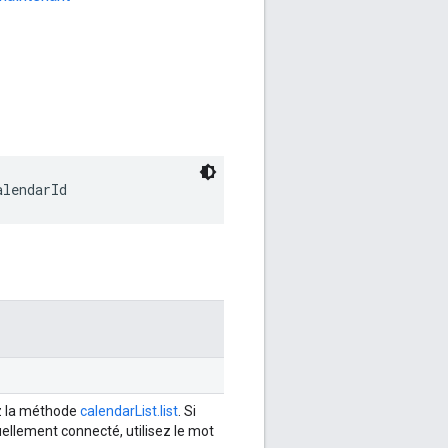
alendarId
ez la méthode
calendarList.list
. Si
uellement connecté, utilisez le mot