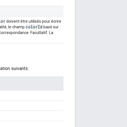
lor
doivent être utilisés pour écrire
color
Id
alité, le champ
basé sur
 correspondance. Facultatif. La
ation suivants: