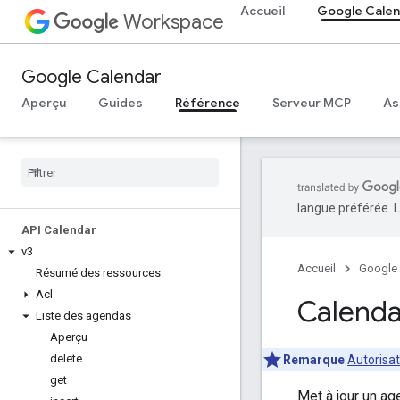
Accueil
Google Calen
Workspace
Google Calendar
Aperçu
Guides
Référence
Serveur MCP
As
langue préférée. L
API Calendar
v3
Accueil
Google
Résumé des ressources
Acl
Calenda
Liste des agendas
Aperçu
delete
Remarque
:
Autorisat
get
Met à jour un ag