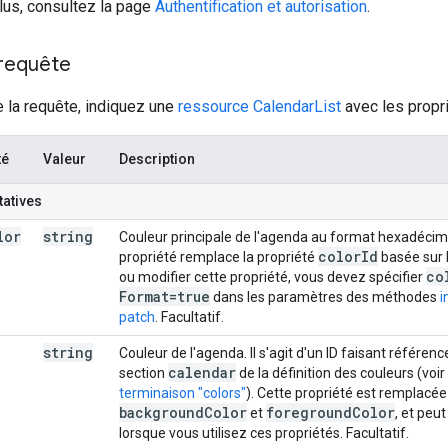
lus, consultez la page
Authentification et autorisation
.
 requête
 la requête, indiquez une
ressource CalendarList
avec les propr
té
Valeur
Description
tatives
lor
string
Couleur principale de l'agenda au format hexadécima
color
Id
propriété remplace la propriété
basée sur l
co
ou modifier cette propriété, vous devez spécifier
Format=true
dans les paramètres des méthodes
i
patch
. Facultatif.
string
Couleur de l'agenda. Il s'agit d'un ID faisant référen
calendar
section
de la définition des couleurs (voir
terminaison "colors"
). Cette propriété est remplacée
background
Color
foreground
Color
et
, et peu
lorsque vous utilisez ces propriétés. Facultatif.