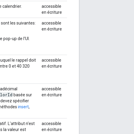
e calendrier.
accessible
en écriture
 sont les suivantes:
accessible
en écriture
e pop-up de l'UI.
quel le rappel doit
accessible
ntre 0 et 40 320
en écriture
xadécimal
accessible
lor
Id
basée sur
en écriture
s devez spécifier
 méthodes
insert
,
if. L'attribut n'est
accessible
 la valeur est
en écriture