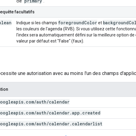
primary
clé "
".
equête facultatifs
olean
foreground
Color
background
Co
Indique si les champs
et
les couleurs de l'agenda (RVB). Si vous utilisez cette fonctionn
l'index sera automatiquement défini sur la meilleure option de
valeur par défaut est "False" (faux).
cessite une autorisation avec au moins l'un des champs d'applic
tion
oogleapis
.
com
/
auth
/
calendar
oogleapis
.
com
/
auth
/
calendar
.
app
.
created
oogleapis
.
com
/
auth
/
calendar
.
calendarlist