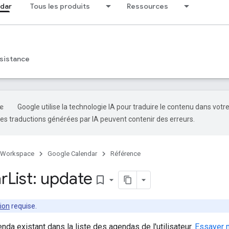
dar
Tous les produits
Ressources
sistance
Google utilise la technologie IA pour traduire le contenu dans votr
es traductions générées par IA peuvent contenir des erreurs.
 Workspace
Google Calendar
Référence
r
List: update
bookmark_border
ion
requise.
enda existant dans la liste des agendas de l'utilisateur.
Essayer 