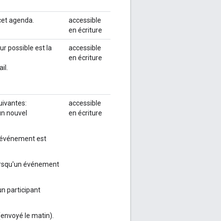
 cet agenda.
accessible
en écriture
ur possible est la
accessible
en écriture
il.
uivantes:
accessible
'un nouvel
en écriture
n événement est
lorsqu'un événement
un participant
(envoyé le matin).