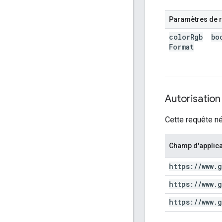
Paramètres de r
color
Rgb
bo
Format
Autorisation
Cette requête né
Champ d'applica
https:
/
/
www
.
g
https:
/
/
www
.
g
https:
/
/
www
.
g