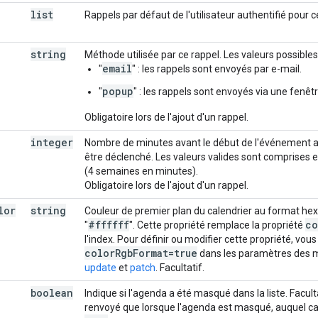
list
Rappels par défaut de l'utilisateur authentifié pour c
string
Méthode utilisée par ce rappel. Les valeurs possibles
email
"
" : les rappels sont envoyés par e-mail.
popup
"
" : les rappels sont envoyés via une fenêtr
Obligatoire lors de l'ajout d'un rappel.
integer
Nombre de minutes avant le début de l'événement au
être déclenché. Les valeurs valides sont comprises e
(4 semaines en minutes).
Obligatoire lors de l'ajout d'un rappel.
lor
string
Couleur de premier plan du calendrier au format he
#ffffff
co
"
". Cette propriété remplace la propriété
l'index. Pour définir ou modifier cette propriété, vou
color
Rgb
Format=true
dans les paramètres des
update
et
patch
. Facultatif.
boolean
Indique si l'agenda a été masqué dans la liste. Facultat
renvoyé que lorsque l'agenda est masqué, auquel cas