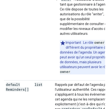
tant que gestionnaire à l'agenda
Ce rôle dispose de toutes les
autorisations du rôle "writer", ai
que de la possibilité
supplémentaire de consulter et
modifier les niveaux d'accès de
autres utilisateurs.
owner
Important : Le rôle
es
différent du propriétaire de
données de l'agenda. Un agend
peut avoir qu'un seul propriétair
de données, mais plusieurs
utilisateurs peuvent avoir le rôle
owner
.
default
list
Rappels par défaut de l'agenda po
Reminders[]
l'utilisateur authentifié. Ces rappels
s'appliquent à tous les événement
cet agenda qui ne les remplacent p
explicitement (c'est-à-dire qui n'ont
reminders
.
use
Default