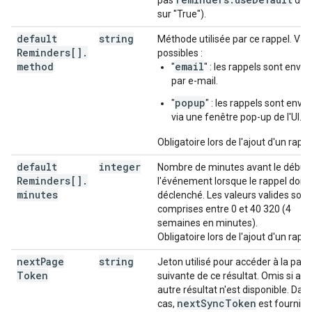
pas
défi
sur "True").
default
string
Méthode utilisée par ce rappel. Val
Reminders[]
.
possibles :
method
email
"
" : les rappels sont envo
par e-mail.
popup
"
" : les rappels sont envo
via une fenêtre pop-up de l'UI.
Obligatoire lors de l'ajout d'un rappe
default
integer
Nombre de minutes avant le début
Reminders[]
.
l'événement lorsque le rappel doit 
minutes
déclenché. Les valeurs valides sont
comprises entre 0 et 40 320 (4
semaines en minutes).
Obligatoire lors de l'ajout d'un rappe
next
Page
string
Jeton utilisé pour accéder à la pag
Token
suivante de ce résultat. Omis si au
autre résultat n'est disponible. Dan
next
Sync
Token
cas,
est fourni.