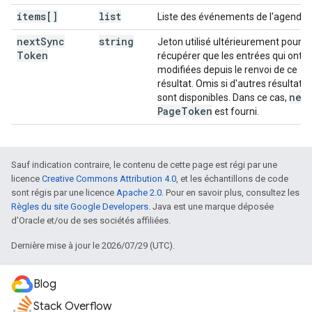
items[]
list
Liste des événements de l'agenda.
next
Sync
string
Jeton utilisé ultérieurement pour n
Token
récupérer que les entrées qui ont é
modifiées depuis le renvoi de ce
résultat. Omis si d'autres résultats
nex
sont disponibles. Dans ce cas,
Page
Token
est fourni.
Sauf indication contraire, le contenu de cette page est régi par une
licence
Creative Commons Attribution 4.0
, et les échantillons de code
sont régis par une licence
Apache 2.0
. Pour en savoir plus, consultez les
Règles du site Google Developers
. Java est une marque déposée
d'Oracle et/ou de ses sociétés affiliées.
Dernière mise à jour le 2026/07/29 (UTC).
Blog
Stack Overflow