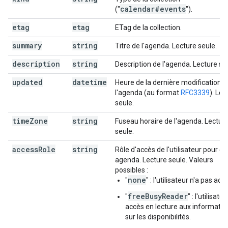
calendar#events
("
").
etag
etag
ETag de la collection.
summary
string
Titre de l'agenda. Lecture seule.
description
string
Description de l'agenda. Lecture se
updated
datetime
Heure de la dernière modification d
l'agenda (au format
RFC3339
). Lec
seule.
time
Zone
string
Fuseau horaire de l'agenda. Lectur
seule.
access
Role
string
Rôle d'accès de l'utilisateur pour ce
agenda. Lecture seule. Valeurs
possibles :
none
"
" : l'utilisateur n'a pas acc
freeBusyReader
"
" : l'utilisate
accès en lecture aux informatio
sur les disponibilités.