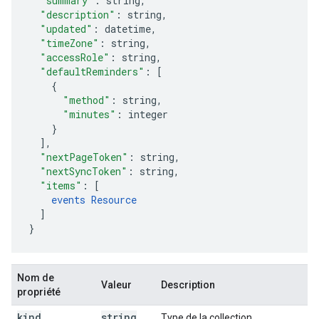
"summary"
:
string
,
"description"
:
string
,
"updated"
:
datetime
,
"timeZone"
:
string
,
"accessRole"
:
string
,
"defaultReminders"
:
[
"method"
:
string
,
"minutes"
:
integer
],
"nextPageToken"
:
string
,
"nextSyncToken"
:
string
,
"items"
:
[
events
Resource
]
}
Nom de
Valeur
Description
propriété
kind
string
Type de la collection