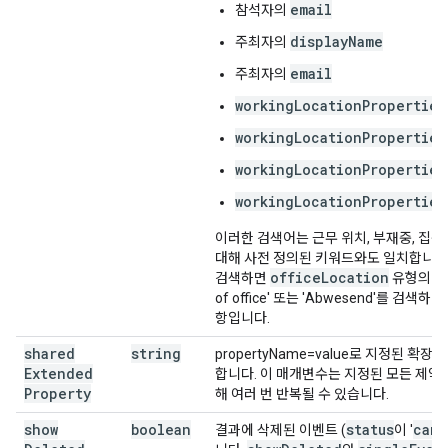
email
참석자의
displayName
주최자의
email
주최자의
workingLocationProperties
workingLocationProperties
workingLocationProperties
workingLocationProperties
이러한 검색어는 근무 위치, 부재중, 집중
대해 사전 정의된 키워드와도 일치합니다. 예
officeLocation
검색하면
유형의 근
of office' 또는 'Abwesend'를 
항입니다.
shared
string
propertyName=value로 지정된 확
Extended
합니다. 이 매개변수는 지정된 모든 제약
Property
해 여러 번 반복될 수 있습니다.
show
boolean
status
canc
결과에 삭제된 이벤트 (
이 '