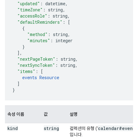
"updated"
:
datetime
,
"timeZone"
:
string
,
"accessRole"
:
string
,
"defaultReminders"
:
[
"method"
:
string
,
"minutes"
:
integer
],
"nextPageToken"
:
string
,
"nextSyncToken"
:
string
,
"items"
:
[
events
Resource
]
}
속성 이름
값
설명
kind
string
calendar#events
컬렉션의 유형 ('
입니다.