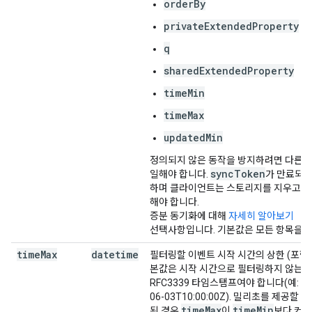
orderBy
privateExtendedProperty
q
sharedExtendedProperty
timeMin
timeMax
updatedMin
정의되지 않은 동작을 방지하려면 다른 
sync
Token
일해야 합니다.
가 만료되면 
s
하며 클라이언트는 스토리지를 지우고
해야 합니다.
증분 동기화에 대해
자세히 알아보기
선택사항입니다. 기본값은 모든 항목을 
time
Max
datetime
필터링할 이벤트 시작 시간의 상한 (포함
본값은 시작 시간으로 필터링하지 않는 것
RFC3339 타임스탬프여야 합니다(예: 2011-0
06-03T10:00:00Z). 밀리초를 제공할
time
Max
time
Min
된 경우
이
보다 커야